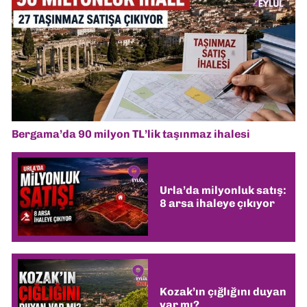
Bergama’da 90 milyon TL’lik taşınmaz ihalesi
Urla’da milyonluk satış:
8 arsa ihaleye çıkıyor
Kozak’ın çığlığını duyan
var mı?