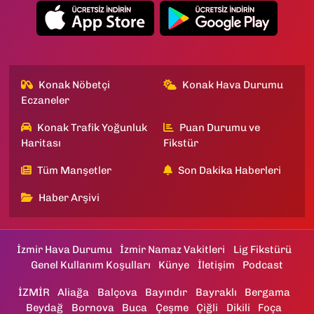
Konak Nöbetçi
Konak Hava Durumu
Eczaneler
Konak Trafik Yoğunluk
Puan Durumu ve
Haritası
Fikstür
Tüm Manşetler
Son Dakika Haberleri
Haber Arşivi
İzmir Hava Durumu
İzmir Namaz Vakitleri
Lig Fikstürü
Genel Kullanım Koşulları
Künye
İletişim
Podcast
İZMİR
Aliağa
Balçova
Bayındır
Bayraklı
Bergama
Beydağ
Bornova
Buca
Çeşme
Çiğli
Dikili
Foça