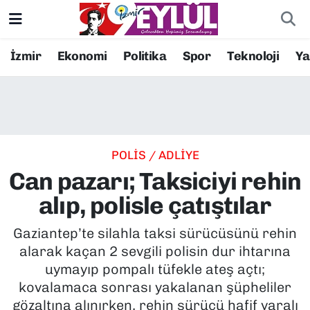
Resmi İlanlar
Konak Nöbetçi Eczaneler
İzmir
Ekonomi
Politika
Spor
Teknoloji
Y
BİLİM
Konak Hava Durumu
DÜNYA
Konak Trafik Yoğunluk Haritası
POLİS / ADLİYE
EĞİTİM
Süper Lig Puan Durumu ve Fikstür
Can pazarı; Taksiciyi rehin
EKONOMİ
Tüm Manşetler
alıp, polisle çatıştılar
KÜLTÜR SANAT
Son Dakika Haberleri
Gaziantep’te silahla taksi sürücüsünü rehin
alarak kaçan 2 sevgili polisin dur ihtarına
MAGAZİN
Haber Arşivi
uymayıp pompalı tüfekle ateş açtı;
kovalamaca sonrası yakalanan şüpheliler
POLİTİKA
gözaltına alınırken, rehin sürücü hafif yaralı