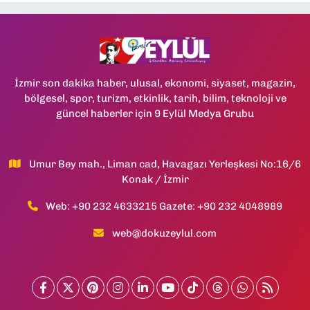
İzmir son dakika haber, ulusal, ekonomi, siyaset, magazin,
bölgesel, spor, turizm, etkinlik, tarih, bilim, teknoloji ve
güncel haberler için 9 Eylül Medya Grubu
Umur Bey mah., Liman cad, Havagazı Yerleşkesi No:16/6
Konak / İzmir
Web: +90 232 4633215 Gazete: +90 232 4048989
web@dokuzeylul.com