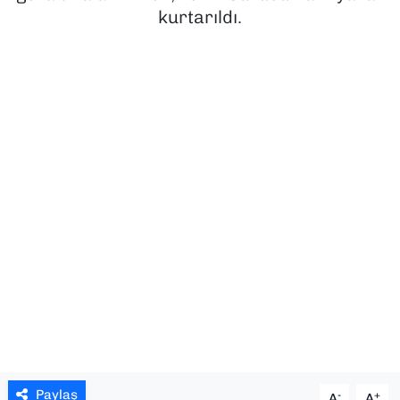
kurtarıldı.
SAĞLIK
SPOR
TEKNOLOJİ
YAŞAM
YEREL YÖNETİMLER
Paylaş
-
+
A
A