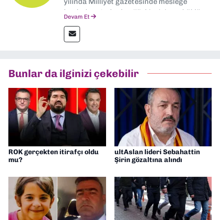
yılında Milliyet gazetesinde mesleğe
başladım. Ardından Türkiye’nin en köklü
Devam Et
gazetelerinden Yeni Asır’da 36 yıl boyunca
muhabir, editör, müdür yardımcısı ve spor
müdürü olarak görev yaptım. Ayrıca Yeni
Asır TV’de 7 yıl boyunca programlar
hazırlayıp sundum. Şu anda Dokuz Eylül
Bunlar da ilginizi çekebilir
Gazetesi'nde editörlük yapıyorum
ROK gerçekten itirafçı oldu
ultAslan lideri Sebahattin
mu?
Şirin gözaltına alındı