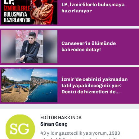
LP, İzmirlilerle buluşmaya
hazırlanıyor
Cansever'in ölümünde
kahreden detay!
İzmir’de cebinizi yakmadan
tatil yapabileceğiniz yer:
Denizi de hizmetleri de
şaşırtıyor
EDITÖR HAKKINDA
Sinan Genç
43 yıldır gazetecilik yapıyorum. 1983