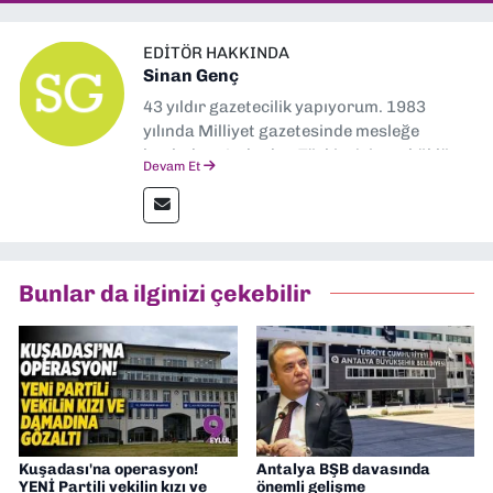
EDITÖR HAKKINDA
Sinan Genç
43 yıldır gazetecilik yapıyorum. 1983
yılında Milliyet gazetesinde mesleğe
başladım. Ardından Türkiye’nin en köklü
Devam Et
gazetelerinden Yeni Asır’da 36 yıl boyunca
muhabir, editör, müdür yardımcısı ve spor
müdürü olarak görev yaptım. Ayrıca Yeni
Asır TV’de 7 yıl boyunca programlar
hazırlayıp sundum. Şu anda Dokuz Eylül
Bunlar da ilginizi çekebilir
Gazetesi'nde editörlük yapıyorum
Kuşadası'na operasyon!
Antalya BŞB davasında
YENİ Partili vekilin kızı ve
önemli gelişme