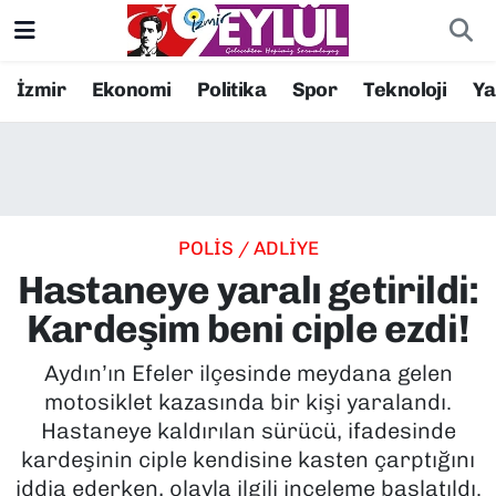
Resmi İlanlar
Konak Nöbetçi Eczaneler
İzmir
Ekonomi
Politika
Spor
Teknoloji
Y
BİLİM
Konak Hava Durumu
DÜNYA
Konak Trafik Yoğunluk Haritası
POLİS / ADLİYE
EĞİTİM
Süper Lig Puan Durumu ve Fikstür
Hastaneye yaralı getirildi:
EKONOMİ
Tüm Manşetler
Kardeşim beni ciple ezdi!
KÜLTÜR SANAT
Son Dakika Haberleri
Aydın’ın Efeler ilçesinde meydana gelen
motosiklet kazasında bir kişi yaralandı.
MAGAZİN
Haber Arşivi
Hastaneye kaldırılan sürücü, ifadesinde
kardeşinin ciple kendisine kasten çarptığını
POLİTİKA
iddia ederken, olayla ilgili inceleme başlatıldı.