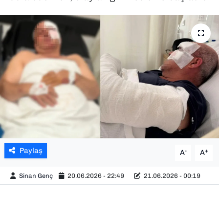
SAĞLIK
SPOR
TEKNOLOJİ
YAŞAM
YEREL YÖNETİMLER
Paylaş
-
+
A
A
Sinan Genç
20.06.2026 - 22:49
21.06.2026 - 00:19