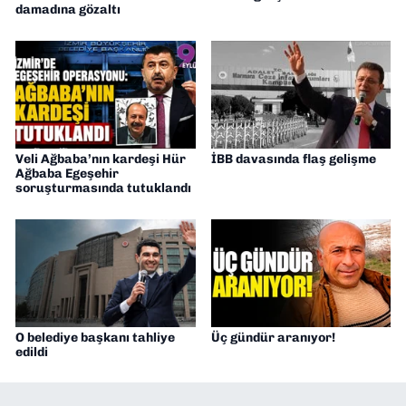
damadına gözaltı
Veli Ağbaba’nın kardeşi Hür
İBB davasında flaş gelişme
Ağbaba Egeşehir
soruşturmasında tutuklandı
O belediye başkanı tahliye
Üç gündür aranıyor!
edildi