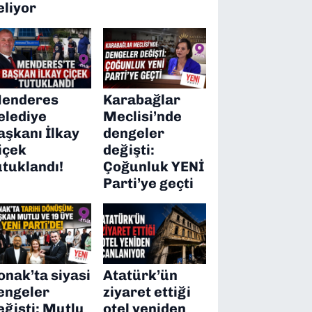
eliyor
enderes
Karabağlar
elediye
Meclisi’nde
aşkanı İlkay
dengeler
içek
değişti:
utuklandı!
Çoğunluk YENİ
Parti’ye geçti
onak’ta siyasi
Atatürk’ün
engeler
ziyaret ettiği
eğişti: Mutlu
otel yeniden