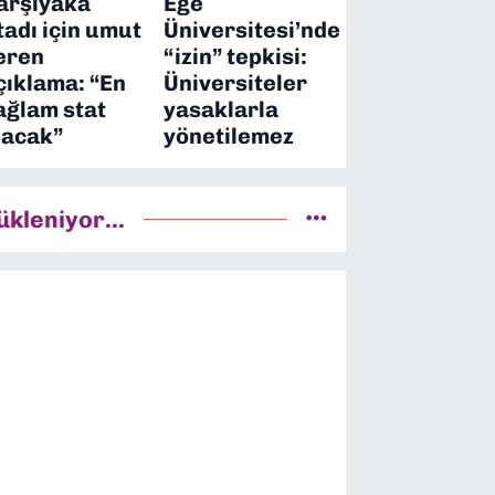
arşıyaka
Ege
tadı için umut
Üniversitesi’nde
eren
“izin” tepkisi:
çıklama: “En
Üniversiteler
ağlam stat
yasaklarla
lacak”
yönetilemez
ükleniyor...