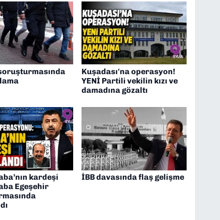
 soruşturmasında
Kuşadası'na operasyon!
klama
YENİ Partili vekilin kızı ve
damadına gözaltı
aba’nın kardeşi
İBB davasında flaş gelişme
aba Egeşehir
rmasında
dı