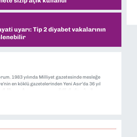
ete sızıp açık kullandı
ati uyarı: Tip 2 diyabet vakalarının
lenebilir
yorum. 1983 yılında Milliyet gazetesinde mesleğe
’nin en köklü gazetelerinden Yeni Asır’da 36 yıl
 müdür yardımcısı ve spor müdürü olarak görev
TV’de 7 yıl boyunca programlar hazırlayıp sundum. Şu
'nde editörlük yapıyorum