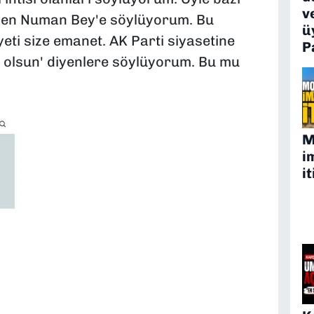
v
diyen Numan Bey'e söylüyorum. Bu
ü
yeti size emanet. AK Parti siyasetine
P
e olsun' diyenlere söylüyorum. Bu mu
M
i
it