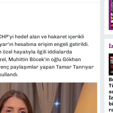
P'yi hedef alan ve hakaret içerikli
r'ın hesabına erişim engeli getirildi.
İ
özel hayatıyla ilgili iddialarda
zel, Muhittin Böcek'in oğlu Gökhan
iğrenç paylaşımlar yapan Tamar Tanrıyar
ullandı.
B
T
s
İ
b
r