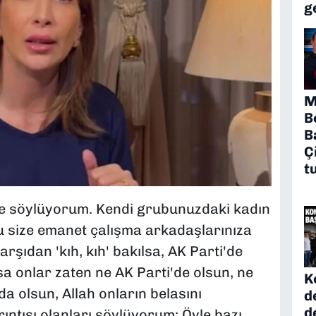
g
M
B
B
Ç
t
rine söylüyorum. Kendi grubunuzdaki kadın
su size emanet çalışma arkadaşlarınıza
arşıdan 'kıh, kıh' bakılsa, AK Parti'de
sa onlar zaten ne AK Parti'de olsun, ne
K
a olsun, Allah onların belasını
d
d
ıntısı olanları söylüyorum: Öyle bazı