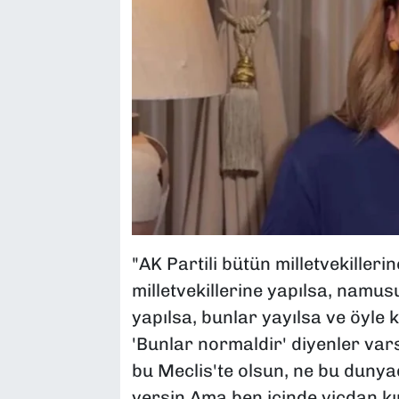
"AK Partili bütün milletvekille
milletvekillerine yapılsa, namu
yapılsa, bunlar yayılsa ve öyle k
'Bunlar normaldir' diyenler var
bu Meclis'te olsun, ne bu dunyad
versin.Ama ben içinde vicdan kır