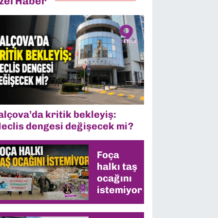
zel Haber
alçova’da kritik bekleyiş:
eclis dengesi değişecek mi?
Foça
halkı taş
ocağını
istemiyor