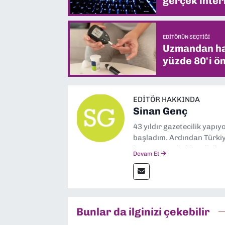
gerçek intern
EDITÖRÜN SEÇTIĞI
Uzmandan hay
yüzde 80'i ön
EDITÖR HAKKINDA
Sinan Genç
43 yıldır gazetecilik yapı
başladım. Ardından Türkiye
boyunca muhabir, editör,
Devam Et
yaptım. Ayrıca Yeni Asır 
anda Dokuz Eylül Gazetesi
Bunlar da ilginizi çekebilir