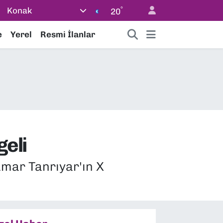
°
Konak
20
e
Yerel
Resmi İlanlar
eli
Tamar Tanrıyar'ın X