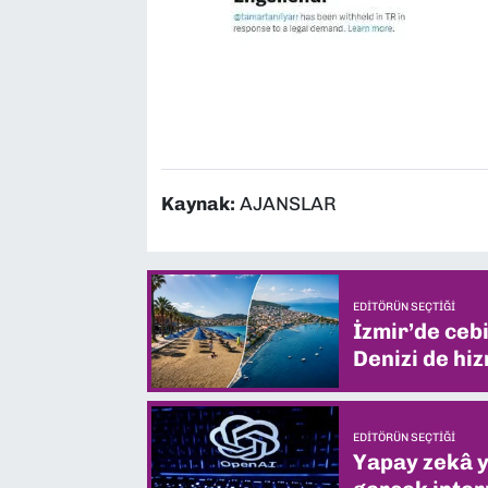
Kaynak:
AJANSLAR
EDITÖRÜN SEÇTIĞI
İzmir’de ceb
Denizi de hiz
EDITÖRÜN SEÇTIĞI
Yapay zekâ yi