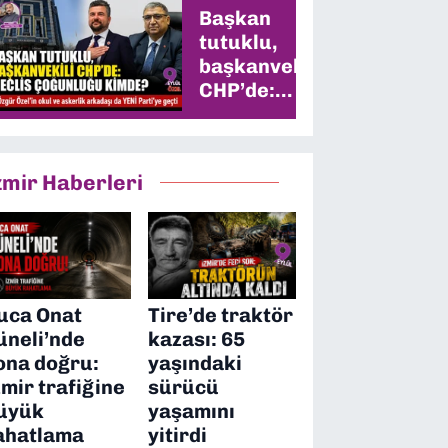
Başkan
tutuklu,
başkanvekili
CHP’de:
Meclis
çoğunluğu
kimde?
zmir Haberleri
uca Onat
Tire’de traktör
üneli’nde
kazası: 65
ona doğru:
yaşındaki
zmir trafiğine
sürücü
üyük
yaşamını
ahatlama
yitirdi