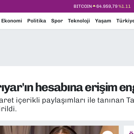
DOLAR
47,7436
%0.18
EURO
55,2510
%0.32
Ekonomi
Politika
Spor
Teknoloji
Yaşam
Türkiy
STERLİN
64,4811
%0.38
GRAM ALTIN
6660.55
%0.03
BİST100
13.779
%-14
BITCOIN
64.959,79
%1.11
yar'ın hesabına erişim eng
ret içerikli paylaşımları ile tanınan 
ildi.