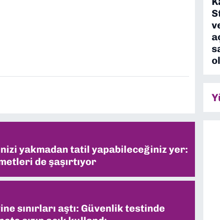
K
S
v
a
s
o
Y
inizi yakmadan tatil yapabileceğiniz yer:
metleri de şaşırtıyor
ne sınırları aştı: Güvenlik testinde