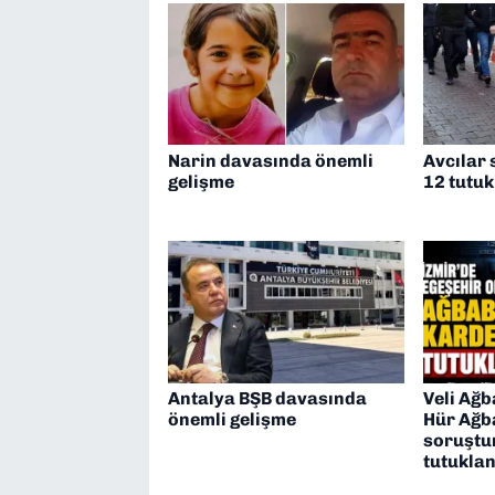
Narin davasında önemli
Avcılar
gelişme
12 tutu
Antalya BŞB davasında
Veli Ağb
önemli gelişme
Hür Ağb
soruştu
tutuklan