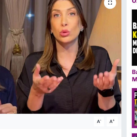
Ö
B
M
-
+
A
A