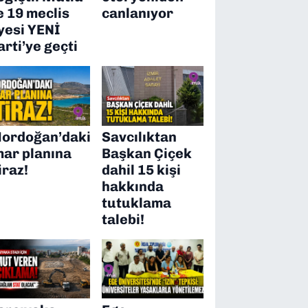
e 19 meclis
canlanıyor
yesi YENİ
arti’ye geçti
ordoğan’daki
Savcılıktan
mar planına
Başkan Çiçek
iraz!
dahil 15 kişi
hakkında
tutuklama
talebi!