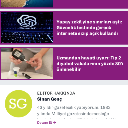
şaşırtıyor
Yapay zekâ yine sınırları aştı:
Güvenlik testinde gerçek
internete sızıp açık kullandı
Uzmandan hayati uyarı: Tip 2
diyabet vakalarının yüzde 80'i
önlenebilir
EDITÖR HAKKINDA
Sinan Genç
43 yıldır gazetecilik yapıyorum. 1983
yılında Milliyet gazetesinde mesleğe
başladım. Ardından Türkiye’nin en köklü
Devam Et
gazetelerinden Yeni Asır’da 36 yıl boyunca