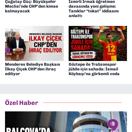
Çağatay Güç: Büyükşehir
İzmirli Irmak öğretmen
Meclisi’nde CHP’den kimse
davasında yeni gelişme:
kalmayacak
Tanıklar “tokat” iddiasını
anlattı
Menderes Belediye Başkanı
Göztepe ile Trabzonspor
İlkay Çiçek CHP’den ihraç
jübile için sahada: İsmail
ediliyor
Köybaşı’na görkemli veda
Özel Haber