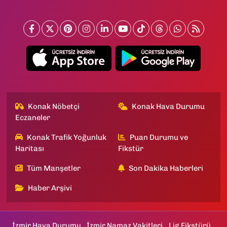
Konak Nöbetçi
Konak Hava Durumu
Eczaneler
Konak Trafik Yoğunluk
Puan Durumu ve
Haritası
Fikstür
Tüm Manşetler
Son Dakika Haberleri
Haber Arşivi
İzmir Hava Durumu
İzmir Namaz Vakitleri
Lig Fikstürü