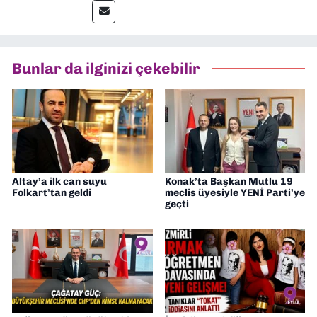
muhabir, editör, müdür yardımcısı ve spor
müdürü olarak görev yaptım. Ayrıca Yeni
Asır TV’de 7 yıl boyunca programlar
hazırlayıp sundum. Şu anda Dokuz Eylül
Bunlar da ilginizi çekebilir
Gazetesi'nde editörlük yapıyorum
Altay’a ilk can suyu
Konak’ta Başkan Mutlu 19
Folkart’tan geldi
meclis üyesiyle YENİ Parti’ye
geçti