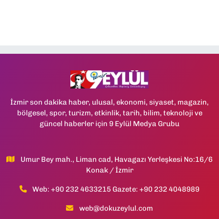
İzmir son dakika haber, ulusal, ekonomi, siyaset, magazin,
bölgesel, spor, turizm, etkinlik, tarih, bilim, teknoloji ve
güncel haberler için 9 Eylül Medya Grubu
Umur Bey mah., Liman cad, Havagazı Yerleşkesi No:16/6
Konak / İzmir
Web: +90 232 4633215 Gazete: +90 232 4048989
web@dokuzeylul.com