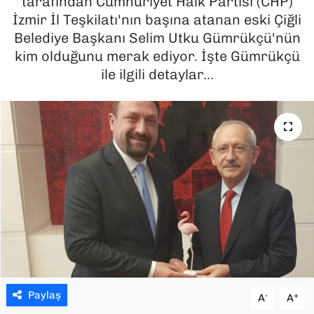
tarafından Cumhuriyet Halk Partisi (CHP)
İzmir İl Teşkilatı'nın başına atanan eski Çiğli
SAĞLIK
Belediye Başkanı Selim Utku Gümrükçü'nün
kim olduğunu merak ediyor. İşte Gümrükçü
SPOR
ile ilgili detaylar...
TEKNOLOJİ
YAŞAM
YEREL YÖNETİMLER
Paylaş
-
+
A
A