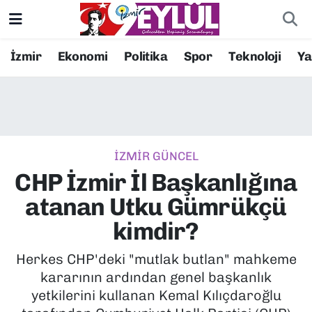
Resmi İlanlar
Konak Nöbetçi Eczaneler
İzmir
Ekonomi
Politika
Spor
Teknoloji
Y
BİLİM
Konak Hava Durumu
DÜNYA
Konak Trafik Yoğunluk Haritası
İZMİR GÜNCEL
EĞİTİM
Süper Lig Puan Durumu ve Fikstür
CHP İzmir İl Başkanlığına
EKONOMİ
Tüm Manşetler
atanan Utku Gümrükçü
kimdir?
KÜLTÜR SANAT
Son Dakika Haberleri
Herkes CHP'deki "mutlak butlan" mahkeme
MAGAZİN
Haber Arşivi
kararının ardından genel başkanlık
yetkilerini kullanan Kemal Kılıçdaroğlu
POLİTİKA