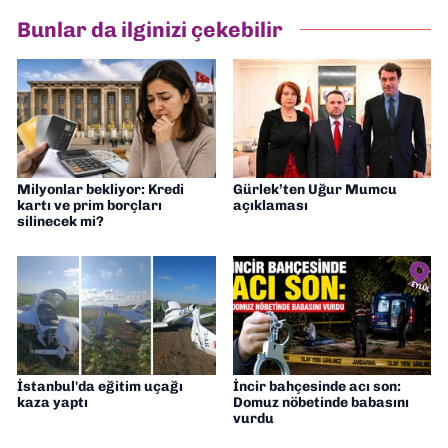
hazırlayıp sundum. Şu anda Dokuz Eylül
Bunlar da ilginizi çekebilir
Gazetesi'nde editörlük yapıyorum
Milyonlar bekliyor: Kredi
Gürlek’ten Uğur Mumcu
kartı ve prim borçları
açıklaması
silinecek mi?
İstanbul'da eğitim uçağı
İncir bahçesinde acı son:
kaza yaptı
Domuz nöbetinde babasını
vurdu