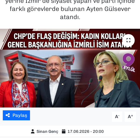
yerine İzmir’de siyaset yapan ve parti içinde
farklı görevlerde bulunan Ayten Gülsever
SAĞLIK
atandı.
SPOR
TEKNOLOJİ
YAŞAM
YEREL YÖNETİMLER
Paylaş
-
+
A
A
Sinan Genç
17.06.2026 - 20:00