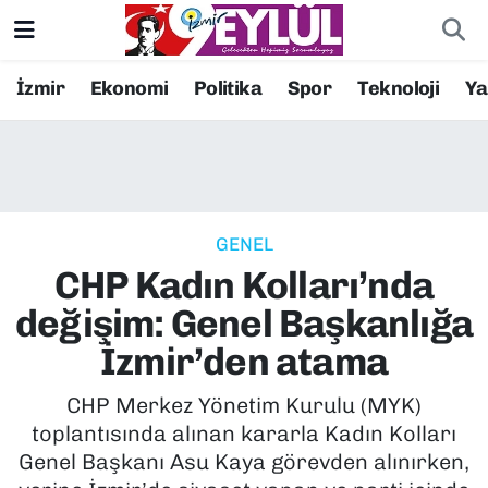
Resmi İlanlar
Konak Nöbetçi Eczaneler
İzmir
Ekonomi
Politika
Spor
Teknoloji
Y
BİLİM
Konak Hava Durumu
DÜNYA
Konak Trafik Yoğunluk Haritası
GENEL
EĞİTİM
Süper Lig Puan Durumu ve Fikstür
CHP Kadın Kolları’nda
EKONOMİ
Tüm Manşetler
değişim: Genel Başkanlığa
İzmir’den atama
KÜLTÜR SANAT
Son Dakika Haberleri
CHP Merkez Yönetim Kurulu (MYK)
MAGAZİN
Haber Arşivi
toplantısında alınan kararla Kadın Kolları
Genel Başkanı Asu Kaya görevden alınırken,
POLİTİKA