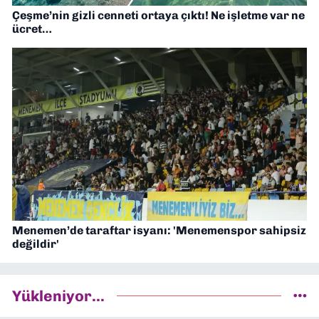
Çeşme’nin gizli cenneti ortaya çıktı! Ne işletme var ne
ücret…
Menemen’de taraftar isyanı: 'Menemenspor sahipsiz
değildir'
Yükleniyor...