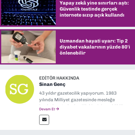
Yapay zekâ yine sınırları aştı:
Güvenlik testinde gerçek
internete sızıp açık kullandı
Uzmandan hayati uyarı: Tip 2
diyabet vakalarının yüzde 80'i
önlenebilir
EDITÖR HAKKINDA
Sinan Genç
43 yıldır gazetecilik yapıyorum. 1983
yılında Milliyet gazetesinde mesleğe
başladım. Ardından Türkiye’nin en köklü
Devam Et
gazetelerinden Yeni Asır’da 36 yıl boyunca
muhabir, editör, müdür yardımcısı ve spor
müdürü olarak görev yaptım. Ayrıca Yeni
Asır TV’de 7 yıl boyunca programlar