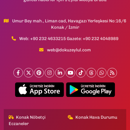
Umur Bey mah., Liman cad, Havagazı Yerleşkesi No:16/6
Konak / İzmir
Web: +90 232 4633215 Gazete: +90 232 4048989
web@dokuzeylul.com
Konak Nöbetçi
Konak Hava Durumu
Eczaneler