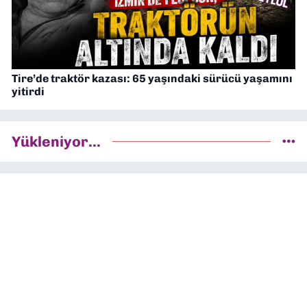
Tire’de traktör kazası: 65 yaşındaki sürücü yaşamını
yitirdi
Yükleniyor...