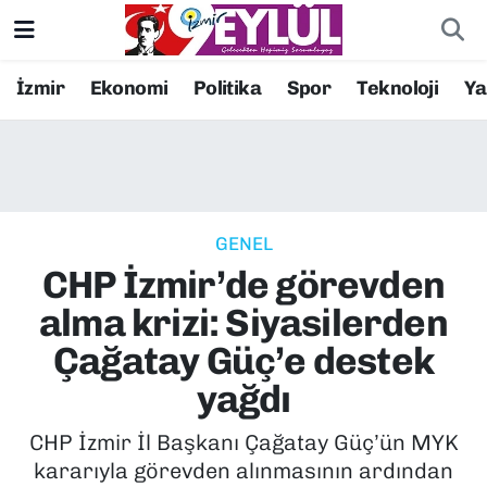
Resmi İlanlar
Konak Nöbetçi Eczaneler
İzmir
Ekonomi
Politika
Spor
Teknoloji
Y
BİLİM
Konak Hava Durumu
DÜNYA
Konak Trafik Yoğunluk Haritası
GENEL
EĞİTİM
Süper Lig Puan Durumu ve Fikstür
CHP İzmir’de görevden
EKONOMİ
Tüm Manşetler
alma krizi: Siyasilerden
Çağatay Güç’e destek
KÜLTÜR SANAT
Son Dakika Haberleri
yağdı
MAGAZİN
Haber Arşivi
CHP İzmir İl Başkanı Çağatay Güç’ün MYK
kararıyla görevden alınmasının ardından
POLİTİKA