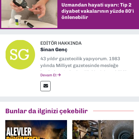
Uzmandan hayati uyarı: Tip 2
diyabet vakalarının yüzde 80'i
önlenebilir
EDITÖR HAKKINDA
Sinan Genç
43 yıldır gazetecilik yapıyorum. 1983
yılında Milliyet gazetesinde mesleğe
başladım. Ardından Türkiye’nin en köklü
Devam Et
gazetelerinden Yeni Asır’da 36 yıl boyunca
muhabir, editör, müdür yardımcısı ve spor
müdürü olarak görev yaptım. Ayrıca Yeni
Asır TV’de 7 yıl boyunca programlar
hazırlayıp sundum. Şu anda Dokuz Eylül
Bunlar da ilginizi çekebilir
Gazetesi'nde editörlük yapıyorum