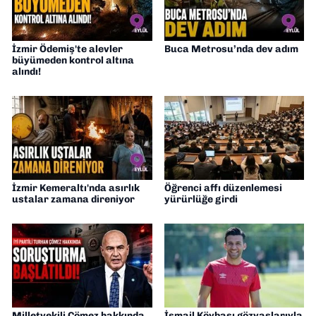
İzmir Ödemiş'te alevler
Buca Metrosu’nda dev adım
büyümeden kontrol altına
alındı!
İzmir Kemeraltı'nda asırlık
Öğrenci affı düzenlemesi
ustalar zamana direniyor
yürürlüğe girdi
Milletvekili Çömez hakkında
İsmail Köybaşı gözyaşlarıyla