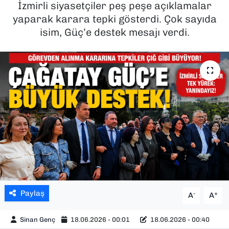
İzmirli siyasetçiler peş peşe açıklamalar
yaparak karara tepki gösterdi. Çok sayıda
SAĞLIK
isim, Güç’e destek mesajı verdi.
SPOR
TEKNOLOJİ
YAŞAM
YEREL YÖNETİMLER
Paylaş
-
+
A
A
Sinan Genç
18.06.2026 - 00:01
18.06.2026 - 00:40