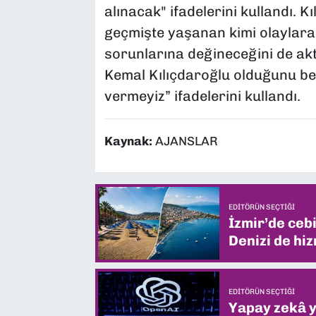
alınacak" ifadelerini kullandı. 
geçmişte yaşanan kimi olaylara
sorunlarına değineceğini de ak
Kemal Kılıçdaroğlu olduğunu belir
vermeyiz” ifadelerini kullandı.
Kaynak:
AJANSLAR
EDITÖRÜN SEÇTIĞI
İzmir’de ceb
Denizi de hiz
EDITÖRÜN SEÇTIĞI
Yapay zekâ yi