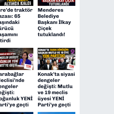
ire’de traktör
Menderes
azası: 65
Belediye
aşındaki
Başkanı İlkay
ürücü
Çiçek
aşamını
tutuklandı!
itirdi
arabağlar
Konak’ta siyasi
eclisi’nde
dengeler
engeler
değişti: Mutlu
eğişti:
ve 19 meclis
oğunluk YENİ
üyesi YENİ
arti’ye geçti
Parti’ye geçti