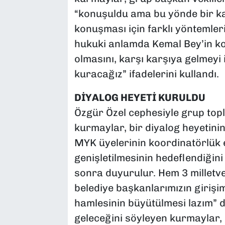
“konuşuldu ama bu yönde bir kar
konuşması için farklı yöntemler
hukuki anlamda Kemal Bey’in k
olmasını, karşı karşıya gelmeyi
kuracağız” ifadelerini kullandı.
DİYALOG HEYETİ KURULDU
Özgür Özel cephesiyle grup topla
kurmaylar, bir diyalog heyetinin
MYK üyelerinin koordinatörlük 
genişletilmesinin hedeflendiğini
sonra duyurulur. Hem 3 milletv
belediye başkanlarımızın girişi
hamlesinin büyütülmesi lazım” d
geleceğini söyleyen kurmaylar,