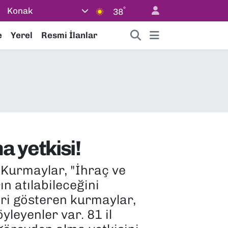
°
Konak
38
e
Yerel
Resmi İlanlar
 yetkisi!
 Kurmaylar, "İhraç ve
n atılabileceğini
eri gösteren kurmaylar,
yleyenler var. 81 il