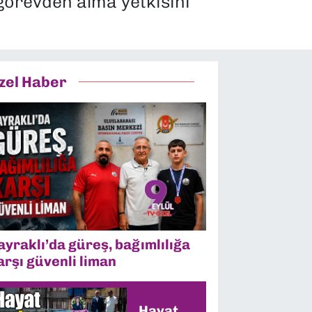
görevden alma yetkisini
zel Haber
ayraklı’da güreş, bağımlılığa
arşı güvenli liman
Hayat