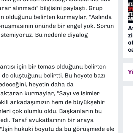
ar alınmadı” bilgisini paylaştı. Grup
in olduğunu belirten kurmaylar, “Aslında
onuşmasının önünde bir engel yok. Sorun
A
 istemiyoruz. Bu nedenle diyalog
z
o
c
ntısı için bir temas olduğunu belirten
Y
 de oluştuğunu belirtti. Bu heyete bazı
edeceğini, heyetin daha da
 aktaran kurmaylar, "Sayı ve isimler
ekili arkadaşımızın hem de büyükşehir
mleri çok olumlu oldu. Başkanların bu
edi. Taraf avukatlarının bir araya
 "İşin hukuki boyutu da bu görüşmede ele