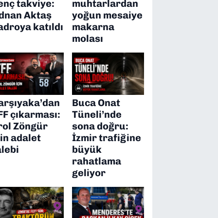
enç takviye:
muhtarlardan
dnan Aktaş
yoğun mesaiye
adroya katıldı
makarna
molası
arşıyaka’dan
Buca Onat
FF çıkarması:
Tüneli’nde
rol Zöngür
sona doğru:
çin adalet
İzmir trafiğine
alebi
büyük
rahatlama
geliyor