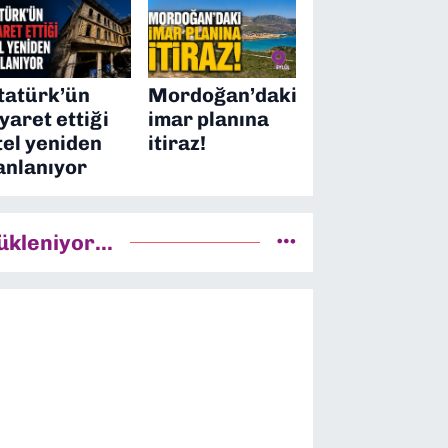
tatürk’ün
Mordoğan’daki
iyaret ettiği
imar planına
tel yeniden
itiraz!
anlanıyor
ükleniyor...