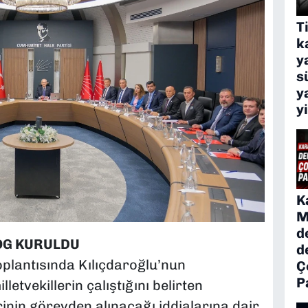
T
k
y
s
y
y
K
M
d
OG KURULDU
d
plantısında Kılıçdaroğlu’nun
Ç
P
letvekillerin çalıştığını belirten
inin görevden alınacağı iddialarına dair