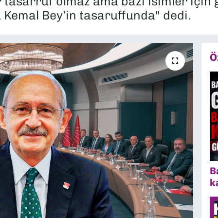
 tasarruf olmaz ama bazı isimler için 
u Kemal Bey’in tasaruffunda" dedi.
Ö
B
k