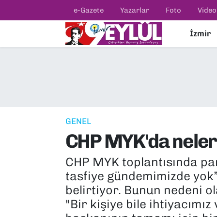
e-Gazete
Yazarlar
Foto
Video
İzmir
Resmi İlanlar
Konak Nöbetçi Eczaneler
BİLİM
Konak Hava Durumu
DÜNYA
Konak Trafik Yoğunluk Haritası
EĞİTİM
Süper Lig Puan Durumu ve Fikstür
GENEL
CHP MYK'da neler 
EKONOMİ
Tüm Manşetler
CHP MYK toplantısında part
KÜLTÜR SANAT
Son Dakika Haberleri
tasfiye gündemimizde yok” 
MAGAZİN
Haber Arşivi
belirtiyor. Bunun nedeni o
"Bir kişiye bile ihtiyacımı
POLİTİKA