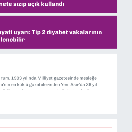
ete sızıp açık kullandı
ati uyarı: Tip 2 diyabet vakalarının
lenebilir
yorum. 1983 yılında Milliyet gazetesinde mesleğe
’nin en köklü gazetelerinden Yeni Asır’da 36 yıl
 müdür yardımcısı ve spor müdürü olarak görev
TV’de 7 yıl boyunca programlar hazırlayıp sundum. Şu
'nde editörlük yapıyorum