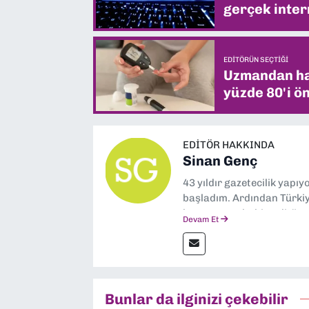
gerçek intern
EDITÖRÜN SEÇTIĞI
Uzmandan hay
yüzde 80'i ön
EDITÖR HAKKINDA
Sinan Genç
43 yıldır gazetecilik yapı
başladım. Ardından Türkiye
boyunca muhabir, editör,
Devam Et
yaptım. Ayrıca Yeni Asır 
anda Dokuz Eylül Gazetesi
Bunlar da ilginizi çekebilir