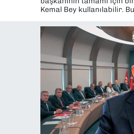
başkanının tamamı için bir
Kemal Bey kullanılabilir. B
SAĞLIK
SPOR
TEKNOLOJİ
YAŞAM
YEREL YÖNETİMLER