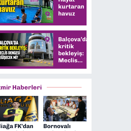
kurtaran
havuz
Balçova’da
kritik
bekleyiş:
Meclis
dengesi
değişecek
mi?
zmir Haberleri
liağa FK’dan
Bornovalı