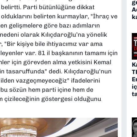
g
elirtti. Parti bütünlüğüne dikkat
A
ı olduklarını belirten kurmaylar, "İhraç ve
k
en gelişmelere göre bazı adımların
n nedeni olarak Kılıçdaroğlu’na yönelik
 "Bir kişiye bile ihtiyacımız var ama
eyenler var. 81 il başkanının tamamı için
mler için görevden alma yetkisini Kemal
K
’in tasaruffunda" dedi. Kılıçdaroğlu'nun
T
E
dilden vazgeçmeyeceğiz" ifadelerini
i
, bu sözün hem parti içine hem de
t
m çizileceğinin göstergesi olduğunu