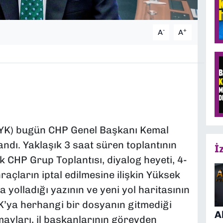
-
+
A
A
YK) bugün CHP Genel Başkanı Kemal
ndı. Yaklaşık 3 saat süren toplantının
İ
 CHP Grup Toplantısı, diyalog heyeti, 4-
açların iptal edilmesine ilişkin Yüksek
 yolladığı yazının ve yeni yol haritasının
K’ya herhangi bir dosyanın gitmediği
A
ayları, il başkanlarının görevden