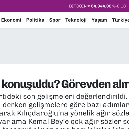
DOLAR
47,7436
%0.18
EURO
55,2510
%0.32
Ekonomi
Politika
Spor
Teknoloji
Yaşam
Türkiy
STERLİN
64,4811
%0.38
GRAM ALTIN
6660.55
%0.03
BİST100
13.779
%-14
BITCOIN
64.944,08
%-0.18
konuşuldu? Görevden alma
ideki son gelişmeleri değerlendirildi.
derken gelişmelere göre bazı adımları
larak Kılıçdaroğlu’na yönelik ağır sözl
z var ama Kemal Bey’e çok ağır sözler sö