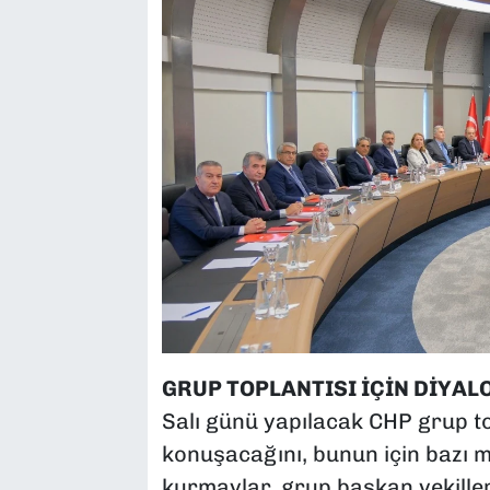
GRUP TOPLANTISI İÇİN DİYAL
Salı günü yapılacak CHP grup to
konuşacağını, bunun için bazı mil
kurmaylar, grup başkan vekiller