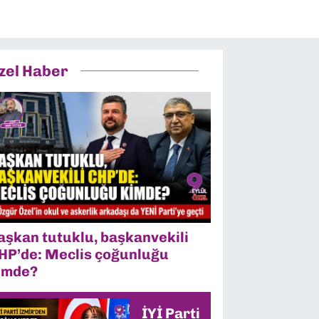
zel Haber
aşkan tutuklu, başkanvekili
HP’de: Meclis çoğunluğu
imde?
İYİ Parti