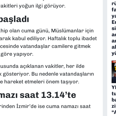
r
kitleri yoğun ilgi görüyor.
f
y
başladı
E
s
sahip olan cuma günü, Müslümanlar için
a
arak kabul ediliyor. Haftalık toplu ibadet
a
cesinde vatandaşlar camilere gitmek
a
y
 göre yapıyor.
usunda açıklanan vakitler, her ilde
k gösteriyor. Bu nedenle vatandaşların
e hareket etmeleri önem taşıyor.
Y
azı saat 13.14’te
t
b
z
erinden İzmir’de ise cuma namazı saat
“