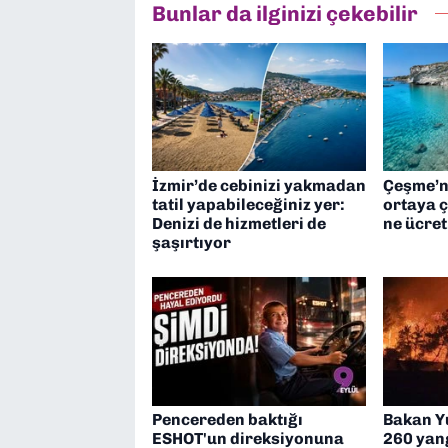
Bunlar da ilginizi çekebilir
İzmir’de cebinizi yakmadan
Çeşme’ni
tatil yapabileceğiniz yer:
ortaya ç
Denizi de hizmetleri de
ne ücre
şaşırtıyor
Pencereden baktığı
Bakan Yu
ESHOT'un direksiyonuna
260 yan