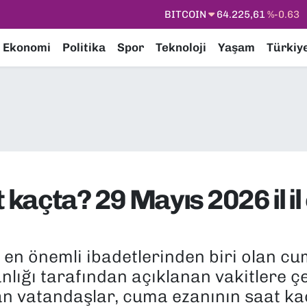
DOLAR
47,7143
%0.16
EURO
55,0317
%-0.02
Ekonomi
Politika
Spor
Teknoloji
Yaşam
Türkiy
STERLİN
64,2463
%0.07
GRAM ALTIN
6510.40
%0.45
BİST100
13.799
%70
BITCOIN
64.225,61
%-0.63
kaçta? 29 Mayıs 2026 il i
 en önemli ibadetlerinden biri olan 
nlığı tarafından açıklanan vakitlere çe
yan vatandaşlar, cuma ezanının saat k