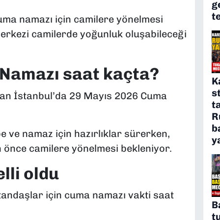
g
t
uma namazı için camilere yönelmesi
 merkezi camilerde yoğunluk oluşabileceği
 Namazı saat kaçta?
K
s
 olan İstanbul’da 29 Mayıs 2026 Cuma
t
R
b
e ve namaz için hazırlıklar sürerken,
y
n önce camilere yönelmesi bekleniyor.
lli oldu
andaşlar için cuma namazı vakti saat
B
t