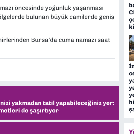
b
amazı öncesinde yoğunluk yaşanması
C
bölgelerde bulunan büyük camilerde geniş
ç
k
hirlerinden Bursa’da cuma namazı saat
İ
c
y
y
y
h
inizi yakmadan tatil yapabileceğiniz yer:
ş
metleri de şaşırtıyor
Y