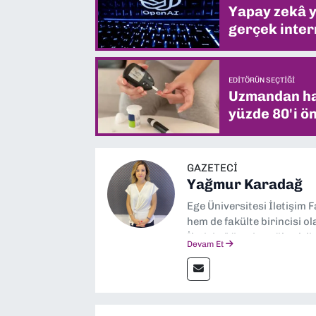
Yapay zekâ yi
gerçek intern
EDITÖRÜN SEÇTIĞI
Uzmandan hay
yüzde 80'i ön
GAZETECI
Yağmur Karadağ
Ege Üniversitesi İletişim 
hem de fakülte birincisi o
İletişim” üzerine yüksek 
Devam Et
dalında “İklim Krizi Haber
“Haber Müdürü” olarak gör
çalışmalar yapıyorum