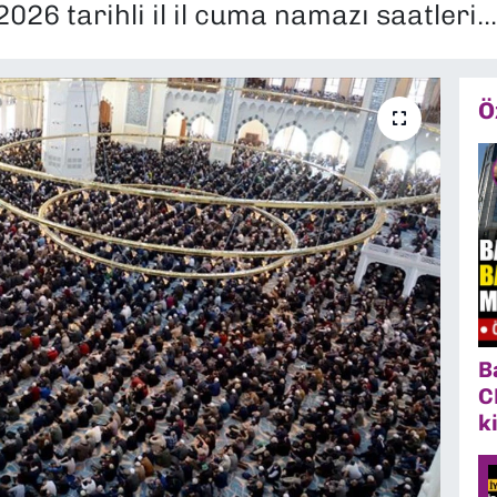
026 tarihli il il cuma namazı saatleri...
Ö
B
C
k