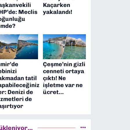
aşkanvekili
Kaçarken
HP’de: Meclis
yakalandı!
oğunluğu
imde?
zmir’de
Çeşme’nin gizli
ebinizi
cenneti ortaya
akmadan tatil
çıktı! Ne
apabileceğiniz
işletme var ne
er: Denizi de
ücret…
izmetleri de
aşırtıyor
ükleniyor...