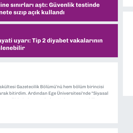
ne sınırları aştı: Güvenlik testinde
ete sızıp açık kullandı
ati uyarı: Tip 2 diyabet vakalarının
lenebilir
Fakültesi Gazetecilik Bölümü’nü hem bölüm birincisi
larak bitirdim. Ardından Ege Üniversitesi'nde “Siyasal
lisans eğitimimi tamamladım. Halen aynı anabilim
ciliği” üzerine doktora eğitimim sürüyor. 9 Eylül'de
ev almaktayım. Hak odaklı haberciliğe dair