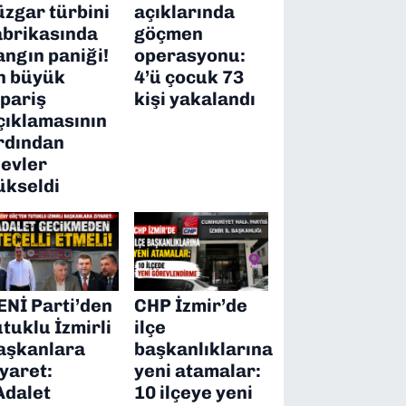
üzgar türbini
açıklarında
abrikasında
göçmen
angın paniği!
operasyonu:
n büyük
4’ü çocuk 73
ipariş
kişi yakalandı
çıklamasının
rdından
levler
ükseldi
ENİ Parti’den
CHP İzmir’de
utuklu İzmirli
ilçe
aşkanlara
başkanlıklarına
iyaret:
yeni atamalar:
Adalet
10 ilçeye yeni