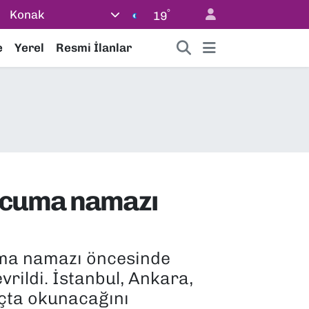
°
Konak
19
e
Yerel
Resmi İlanlar
l cuma namazı
cuma namazı öncesinde
vrildi. İstanbul, Ankara,
açta okunacağını