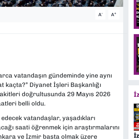
-
+
A
A
arca vatandaşın gündeminde yine aynı
t kaçta?” Diyanet İşleri Başkanlığı
akitleri doğrultusunda 29 Mayıs 2026
İ
leri belli oldu.
 edecek vatandaşlar, yaşadıkları
cağı saati öğrenmek için araştırmalarını
İ
 Ankara ve İzmir başta olmak üzere