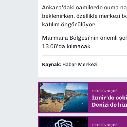
Ankara’daki camilerde cuma n
beklenirken, özellikle merkezi 
katılım öngörülüyor.
Marmara Bölgesi’nin önemli şe
13.06’da kılınacak.
Kaynak:
Haber Merkezi
EDITÖRÜN SEÇTIĞI
İzmir’de ceb
Denizi de hiz
EDITÖRÜN SEÇTIĞI