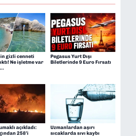
n gizli cenneti
Pegasus Yurt Dışı
ıktı! Ne işletme var
Biletlerinde 9 Euro Fırsatı
t…
maklı açıkladı:
Uzmanlardan aşırı
gından 258’i
sıcaklarda sıvı kaybı