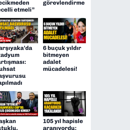
ecikmeden
görevlendirme
ecelli etmeli”
arşıyaka’da
6 buçuk yıldır
tadyum
bitmeyen
artışması:
adalet
uhsat
mücadelesi!
aşvurusu
apılmadı
aşkan
105 yıl hapisle
utuklu,
aranıyordu: