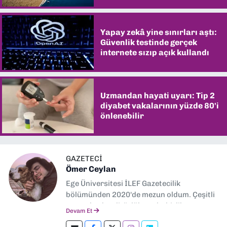
Yapay zekâ yine sınırları aştı:
Güvenlik testinde gerçek
internete sızıp açık kullandı
Uzmandan hayati uyarı: Tip 2
diyabet vakalarının yüzde 80'i
önlenebilir
GAZETECİ
Ömer Ceylan
Ege Üniversitesi İLEF Gazetecilik
bölümünden 2020'de mezun oldum. Çeşitli
gazetelerde editörlük, muhabirlik yaptım.
Devam Et
Şu an kültür-sanat muhabirliği ve