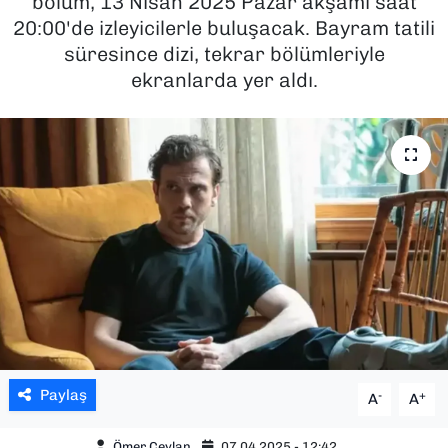
bölüm, 13 Nisan 2025 Pazar akşamı saat
20:00'de izleyicilerle buluşacak. Bayram tatili
SAĞLIK
süresince dizi, tekrar bölümleriyle
ekranlarda yer aldı.
SPOR
TEKNOLOJİ
YAŞAM
YEREL YÖNETİMLER
Paylaş
-
+
A
A
Ömer Ceylan
07.04.2025 - 12:42