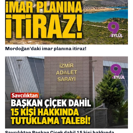
Mordoğan’daki imar planına itiraz!
Savcılıktan Başkan Çiçek dahil 15 kişi hakkında