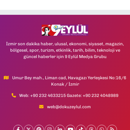
İzmir son dakika haber, ulusal, ekonomi, siyaset, magazin,
bölgesel, spor, turizm, etkinlik, tarih, bilim, teknoloji ve
güncel haberler için 9 Eylül Medya Grubu
Umur Bey mah., Liman cad, Havagazı Yerleşkesi No:16/6
Konak / İzmir
Web: +90 232 4633215 Gazete: +90 232 4048989
web@dokuzeylul.com