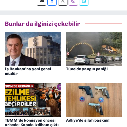
editörlük yapıyorum.
Bunlar da ilginizi çekebilir
İş Bankası’na yeni genel
Tünelde yangın paniği
müdür
TBMM’de komisyon öncesi
Adliye'de silah baskını!
arbede: Kapıda izdiham çıktı