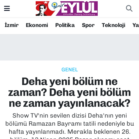
Resmi İlanlar
Konak Nöbetçi Eczaneler
İzmir
Ekonomi
Politika
Spor
Teknoloji
Y
BİLİM
Konak Hava Durumu
DÜNYA
Konak Trafik Yoğunluk Haritası
GENEL
EĞİTİM
Süper Lig Puan Durumu ve Fikstür
Deha yeni bölüm ne
EKONOMİ
Tüm Manşetler
zaman? Deha yeni bölüm
ne zaman yayınlanacak?
KÜLTÜR SANAT
Son Dakika Haberleri
Show TV'nin sevilen dizisi Deha'nın yeni
MAGAZİN
Haber Arşivi
bölümü Ramazan Bayramı tatili nedeniyle bu
hafta yayınlanmadı. Merakla beklenen 26.
POLİTİKA