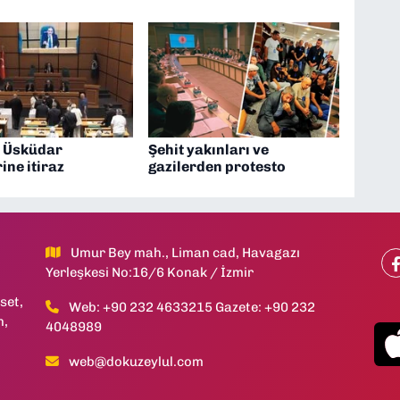
 Üsküdar
Şehit yakınları ve
ine itiraz
gazilerden protesto
Umur Bey mah., Liman cad, Havagazı
Yerleşkesi No:16/6 Konak / İzmir
set,
Web: +90 232 4633215 Gazete: +90 232
h,
4048989
web@dokuzeylul.com