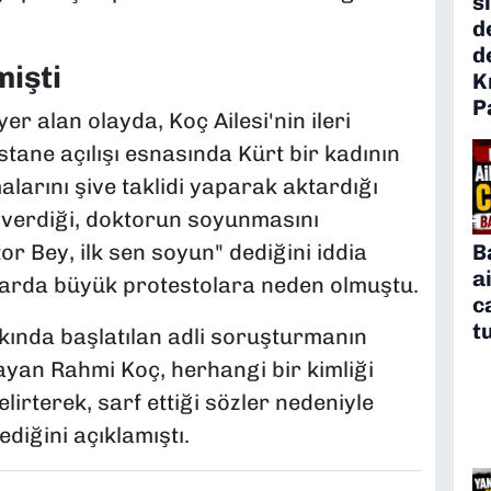
s
d
d
mişti
K
P
r alan olayda, Koç Ailesi'nin ileri
tane açılışı esnasında Kürt bir kadının
arını şive taklidi yaparak aktardığı
 verdiği, doktorun soyunmasını
B
r Bey, ilk sen soyun" dediğini iddia
a
larda büyük protestolara neden olmuştu.
c
t
kında başlatılan adli soruşturmanın
layan Rahmi Koç, herhangi bir kimliği
lirterek, sarf ettiği sözler nedeniyle
diğini açıklamıştı.