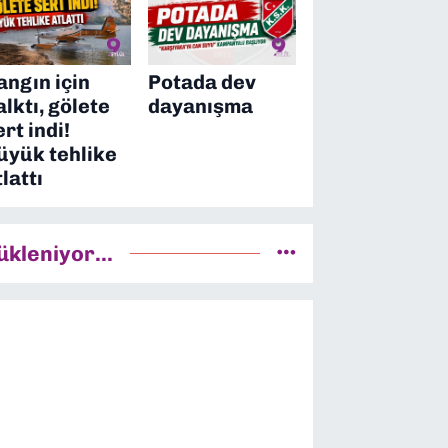
angın için
Potada dev
alktı, gölete
dayanışma
ert indi!
üyük tehlike
tlattı
ükleniyor...