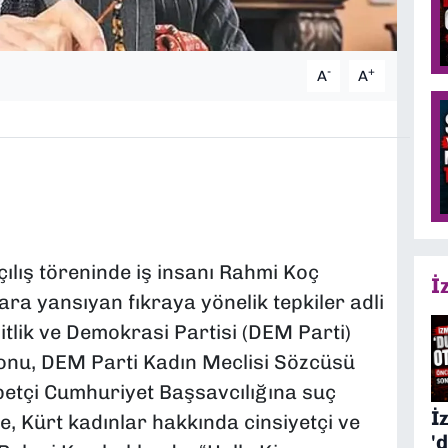
-
+
A
A
ılış töreninde iş insanı Rahmi Koç
İ
ra yansıyan fıkraya yönelik tepkiler adli
itlik ve Demokrasi Partisi (DEM Parti)
onu, DEM Parti Kadın Meclisi Sözcüsü
betçi Cumhuriyet Başsavcılığına suç
İ
, Kürt kadınlar hakkında cinsiyetçi ve
'