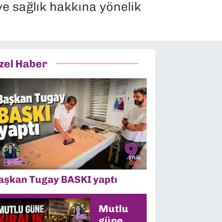
e sağlık hakkına yönelik
zel Haber
aşkan Tugay BASKI yaptı
Mutlu
güne