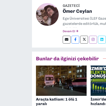
GAZETECİ
Ömer Ceylan
Ege Üniversitesi İLEF Gaz
gazetelerde editörlük, muh
editörlük yapıyorum.
Devam Et
Bunlar da ilginizi çekebilir
Araçta katliam: 1 ölü 1
İzmir’de
yaralı
hızlandı