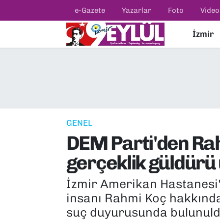
e-Gazete
Yazarlar
Foto
Video
İzmir
Resmi İlanlar
Konak Nöbetçi Eczaneler
BİLİM
Konak Hava Durumu
DÜNYA
Konak Trafik Yoğunluk Haritası
EĞİTİM
Süper Lig Puan Durumu ve Fikstür
GENEL
DEM Parti'den Rah
EKONOMİ
Tüm Manşetler
gerçeklik güldürü
KÜLTÜR SANAT
Son Dakika Haberleri
İzmir Amerikan Hastanesi'n
MAGAZİN
Haber Arşivi
insanı Rahmi Koç hakkında,
suç duyurusunda bulunuld
POLİTİKA