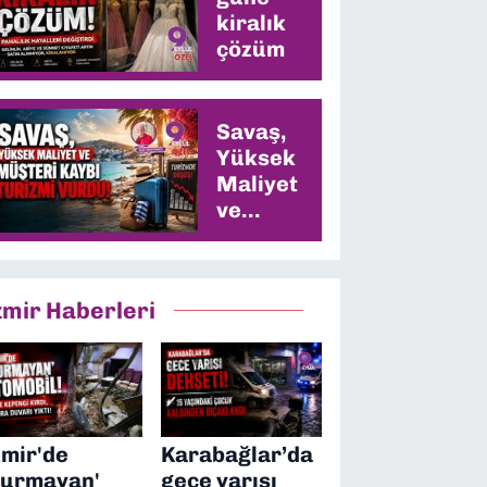
kiralık
çözüm
Savaş,
Yüksek
Maliyet
ve
Müşteri
Kaybı
Turizmi
zmir Haberleri
Vurdu
zmir'de
Karabağlar’da
durmayan'
gece yarısı