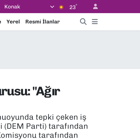
°
Konak
23
e
Yerel
Resmi İlanlar
rusu: "Ağır
amuoyunda tepki çeken iş
i (DEM Parti) tarafından
Komisyonu tarafından