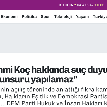
DOLAR
47,5971
%0.05
EURO
55,1336
%0.18
Ekonomi
Politika
Spor
Teknoloji
Yaşam
Türkiy
STERLİN
64,2534
%0.22
GRAM ALTIN
6527.85
%0.54
BİST100
13.703
%0
BITCOIN
64.475,47
%0.66
mi Koç hakkında suç duyu
 unsuru yapılamaz"
in açılış töreninde anlattığı fıkra k
 Halkların Eşitlik ve Demokrasi Partis
u. DEM Parti Hukuk ve İnsan Hakları 