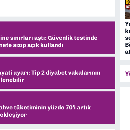
Y
k
ne sınırları aştı: Güvenlik testinde
s
B
ete sızıp açık kullandı
a
ati uyarı: Tip 2 diyabet vakalarının
Y
lenebilir
ahve tüketiminin yüzde 70’i artık
ekleşiyor