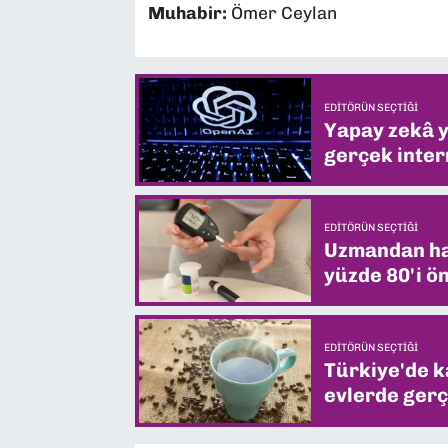
Muhabir:
Ömer Ceylan
EDITÖRÜN SEÇTIĞI
Yapay zekâ yi
gerçek intern
EDITÖRÜN SEÇTIĞI
Uzmandan hay
yüzde 80'i ön
EDITÖRÜN SEÇTIĞI
Türkiye'de k
evlerde gerç