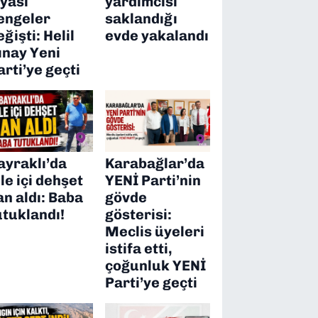
iyasi
yardımcısı
engeler
saklandığı
eğişti: Helil
evde yakalandı
ınay Yeni
arti’ye geçti
ayraklı’da
Karabağlar’da
ile içi dehşet
YENİ Parti’nin
an aldı: Baba
gövde
utuklandı!
gösterisi:
Meclis üyeleri
istifa etti,
çoğunluk YENİ
Parti’ye geçti