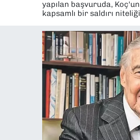
yapılan başvuruda, Koç'un 
SAĞLIK
kapsamlı bir saldırı niteliği 
SPOR
TEKNOLOJİ
YAŞAM
YEREL YÖNETİMLER