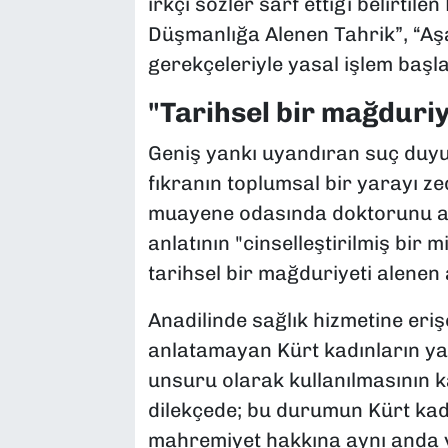
ırkçı sözler sarf ettiği belirtil
Düşmanlığa Alenen Tahrik”, “Aşa
gerekçeleriyle yasal işlem başlat
"Tarihsel bir mağduriy
Geniş yankı uyandıran suç duy
fıkranın toplumsal bir yarayı zed
muayene odasında doktorunu a
anlatının "cinselleştirilmiş bir 
tarihsel bir mağduriyeti alenen a
Anadilinde sağlık hizmetine er
anlatamayan Kürt kadınların yaş
unsuru olarak kullanılmasının 
dilekçede; bu durumun Kürt kad
mahremiyet hakkına aynı anda yap