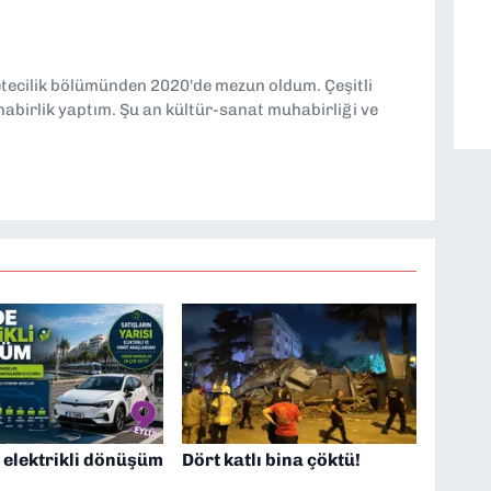
etecilik bölümünden 2020'de mezun oldum. Çeşitli
abirlik yaptım. Şu an kültür-sanat muhabirliği ve
 elektrikli dönüşüm
Dört katlı bina çöktü!