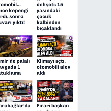
tomobil...
dehşeti: 15
nce kepengi
yaşındaki
ırdı, sonra
çocuk
uvarı yıktı!
kalbinden
bıçaklandı
zmir'de palalı
Klimayı açtı,
avgada 1
otomobili alev
utuklama
aldı
arabağlar’da
Firari başkan