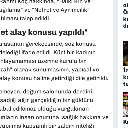
en Rahmi Koç hakkında, “Halkı Kin ve
o
ğılama” ve “Nefret ve Ayrımcılık”
Ö
ılması talep edildi.
k
d
et alay konusu yapıldı"
urusunun gerekçesinde, söz konusu
elediği ifade edildi. Kürt bir kadının
nlayamaması üzerine kurulu bir
mizah" olarak sunulmasının, yapısal ve
İ
k
lay konusu haline getirdiği dile getirildi.
t
işemeyen, doğum salonunda derdini
adığı ağır gerçekliğin bir güldürü
kabul edilemez olduğu vurgulanan
ınların insan onuruna, sağlık hakkına ve
K
ılmış kapsamlı bir saldırı niteliği