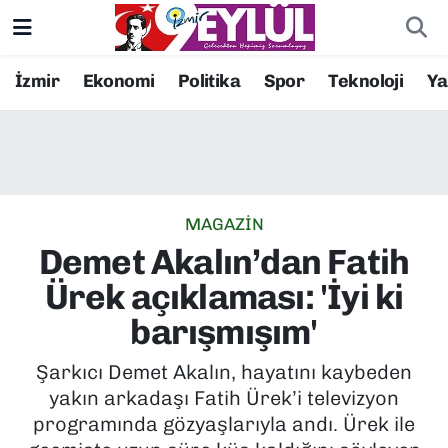
Resmi İlanlar
Konak Nöbetçi Eczaneler
İzmir
Ekonomi
Politika
Spor
Teknoloji
Y
BİLİM
Konak Hava Durumu
DÜNYA
Konak Trafik Yoğunluk Haritası
MAGAZİN
EĞİTİM
Süper Lig Puan Durumu ve Fikstür
Demet Akalın’dan Fatih
EKONOMİ
Tüm Manşetler
Ürek açıklaması: 'İyi ki
barışmışım'
KÜLTÜR SANAT
Son Dakika Haberleri
Şarkıcı Demet Akalın, hayatını kaybeden
MAGAZİN
Haber Arşivi
yakın arkadaşı Fatih Ürek’i televizyon
programında gözyaşlarıyla andı. Ürek ile
POLİTİKA