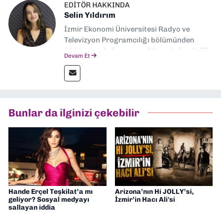
EDITÖR HAKKINDA
Selin Yıldırım
İzmir Ekonomi Üniversitesi Radyo ve
Televizyon Programcılığı bölümünden
2024 senesinde mezun oldum. Dokuz Eylül
Devam Et
Gazetesi'nde spor yazarlığı yaparken,
editörlük görevini de üstleniyorum.
Bunlar da ilginizi çekebilir
Hande Erçel Teşkilat’a mı
Arizona’nın Hi JOLLY’si,
geliyor? Sosyal medyayı
İzmir’in Hacı Ali'si
sallayan iddia