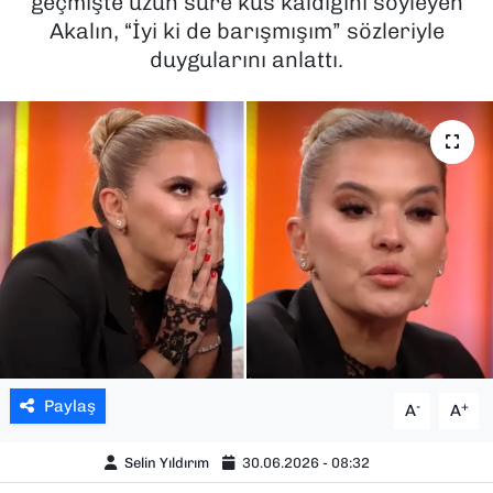
geçmişte uzun süre küs kaldığını söyleyen
Akalın, “İyi ki de barışmışım” sözleriyle
SAĞLIK
duygularını anlattı.
SPOR
TEKNOLOJİ
YAŞAM
YEREL YÖNETİMLER
Paylaş
-
+
A
A
Selin Yıldırım
30.06.2026 - 08:32