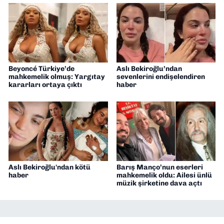
Beyoncé Türkiye’de
Aslı Bekiroğlu’ndan
mahkemelik olmuş: Yargıtay
sevenlerini endişelendiren
kararları ortaya çıktı
haber
Aslı Bekiroğlu'ndan kötü
Barış Manço’nun eserleri
haber
mahkemelik oldu: Ailesi ünlü
müzik şirketine dava açtı