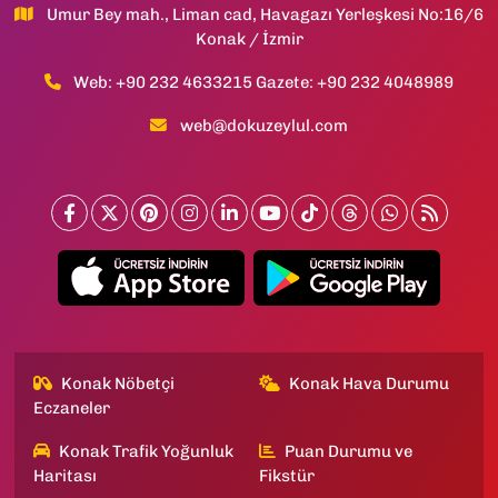
Umur Bey mah., Liman cad, Havagazı Yerleşkesi No:16/6
Konak / İzmir
Web: +90 232 4633215 Gazete: +90 232 4048989
web@dokuzeylul.com
Konak Nöbetçi
Konak Hava Durumu
Eczaneler
Konak Trafik Yoğunluk
Puan Durumu ve
Haritası
Fikstür