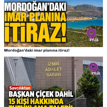
Mordoğan’daki imar planına itiraz!