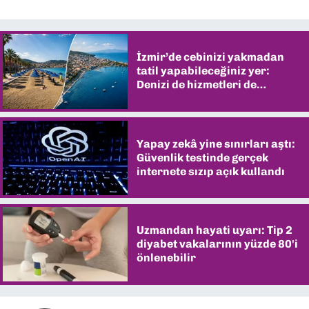
İzmir’de cebinizi yakmadan
tatil yapabileceğiniz yer:
Denizi de hizmetleri de
şaşırtıyor
Yapay zekâ yine sınırları aştı:
Güvenlik testinde gerçek
internete sızıp açık kullandı
Uzmandan hayati uyarı: Tip 2
diyabet vakalarının yüzde 80'i
önlenebilir