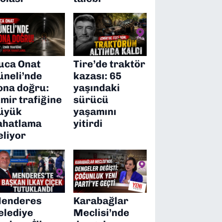
uca Onat
Tire’de traktör
üneli’nde
kazası: 65
ona doğru:
yaşındaki
zmir trafiğine
sürücü
üyük
yaşamını
ahatlama
yitirdi
eliyor
enderes
Karabağlar
elediye
Meclisi’nde