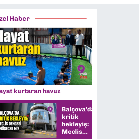
zel Haber
ayat kurtaran havuz
Balçova’da
kritik
bekleyiş:
Meclis
dengesi