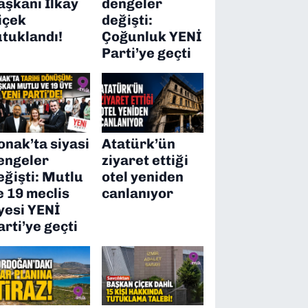
aşkanı İlkay
dengeler
içek
değişti:
utuklandı!
Çoğunluk YENİ
Parti’ye geçti
onak’ta siyasi
Atatürk’ün
engeler
ziyaret ettiği
eğişti: Mutlu
otel yeniden
e 19 meclis
canlanıyor
yesi YENİ
arti’ye geçti