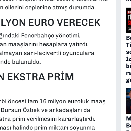
 ellerini ceplerine atmış durumda.
İLYON EURO VERECEK
ığındaki Fenerbahçe yönetimi,
B
tan maaşlarını hesaplara yatırdı.
T
s
almayan sarı-lacivertli oyunculara
İ
inde bulunuldu.
b
r
N EKSTRA PRİM
g
rbi öncesi tam 16 milyon euroluk maaş
 Dursun Özbek ve arkadaşları da
M
tra prim verilmesini kararlaştırdı.
B
nması halinde prim miktarı soyunma