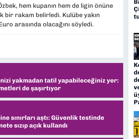
B
Özbek, hem kupanın hem de ligin önüne
Ç
k bir rakam belirledi. Kulübe yakın
t
 Euro arasında olacağını söyledi.
K
d
d
inizi yakmadan tatil yapabileceğiniz yer:
v
metleri de şaşırtıyor
ü
P
ne sınırları aştı: Güvenlik testinde
ete sızıp açık kullandı