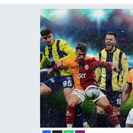
SAĞLIK
SPOR
TEKNOLOJİ
YAŞAM
YEREL YÖNETİMLER