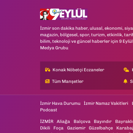
İzmir son dakika haber, ulusal, ekonomi, siya
magazin, bölgesel, spor, turizm, etkinlik, tari
bilim, teknoloji ve güncel haberler için 9 Eylül
Medya Grubu
Konak Nöbetçi Eczaneler
Tüm Manşetler
S
İzmir Hava Durumu
İzmir Namaz Vakitleri
Podcast
İZMİR
Aliağa
Balçova
Bayındır
Bayraklı
Dikili
Foça
Gaziemir
Güzelbahçe
Karaba