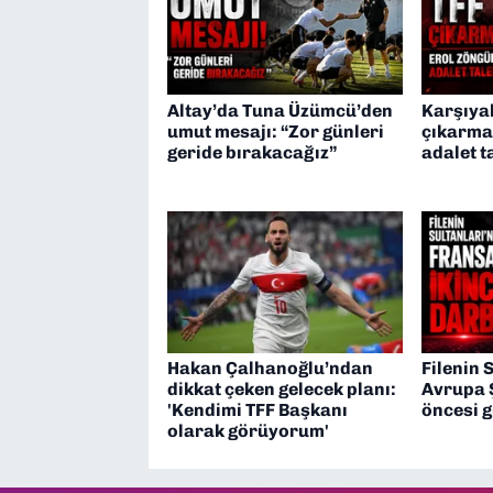
Altay’da Tuna Üzümcü’den
Karşıya
umut mesajı: “Zor günleri
çıkarmas
geride bırakacağız”
adalet t
Hakan Çalhanoğlu’ndan
Filenin 
dikkat çeken gelecek planı:
Avrupa 
'Kendimi TFF Başkanı
öncesi 
olarak görüyorum'