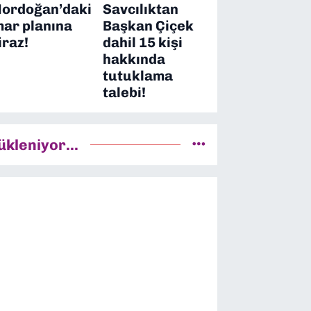
ordoğan’daki
Savcılıktan
mar planına
Başkan Çiçek
iraz!
dahil 15 kişi
hakkında
tutuklama
talebi!
ükleniyor...