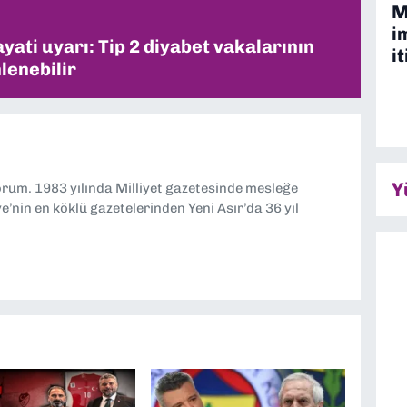
M
i
ati uyarı: Tip 2 diyabet vakalarının
it
lenebilir
Y
yorum. 1983 yılında Milliyet gazetesinde mesleğe
’nin en köklü gazetelerinden Yeni Asır’da 36 yıl
 müdür yardımcısı ve spor müdürü olarak görev
TV’de 7 yıl boyunca programlar hazırlayıp sundum. Şu
'nde editörlük yapıyorum