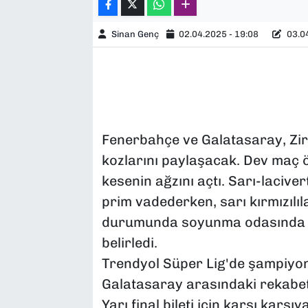
Sinan Genç
02.04.2025 - 19:08
03.04
Fenerbahçe ve Galatasaray, Zir
kozlarını paylaşacak. Dev maç ö
kesenin ağzını açtı. Sarı-laciver
prim vadederken, sarı kırmızılılar
durumunda soyunma odasında a
belirledi.
Trendyol Süper Lig'de şampiyon
Galatasaray arasındaki rekabet
Yarı final bileti için karşı karşıy