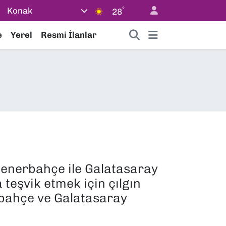
°
Konak
28
e
Yerel
Resmi İlanlar
Fenerbahçe ile Galatasaray
teşvik etmek için çılgın
erbahçe ve Galatasaray