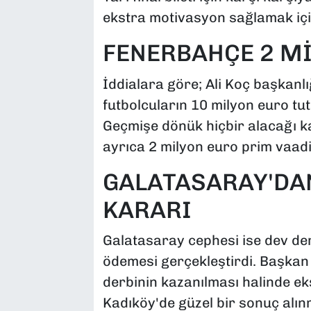
ekstra motivasyon sağlamak için
FENERBAHÇE 2 M
İddialara göre; Ali Koç başkanl
futbolcuların 10 milyon euro tu
Geçmişe dönük hiçbir alacağı k
ayrıca 2 milyon euro prim vaad
GALATASARAY'DA
KARARI
Galatasaray cephesi ise dev de
ödemesi gerçekleştirdi. Başkan
derbinin kazanılması halinde eks
Kadıköy'de güzel bir sonuç alı