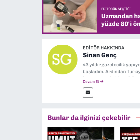
EDITÖRÜN SEÇTIĞI
Uzmandan hay
yüzde 80'i ön
EDITÖR HAKKINDA
Sinan Genç
43 yıldır gazetecilik yapı
başladım. Ardından Türkiye
boyunca muhabir, editör,
Devam Et
yaptım. Ayrıca Yeni Asır 
anda Dokuz Eylül Gazetesi
Bunlar da ilginizi çekebilir