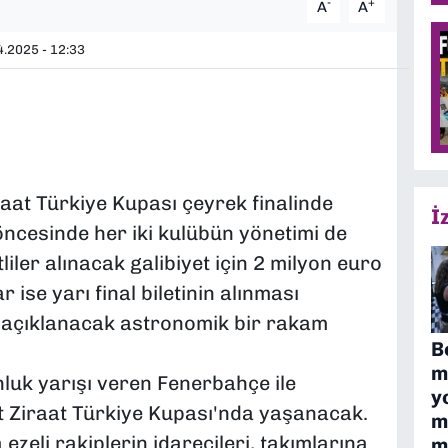
-
+
A
A
.2025 - 12:33
aat Türkiye Kupası çeyrek finalinde
İ
ncesinde her iki kulübün yönetimi de
tliler alınacak galibiyet için 2 milyon euro
 ise yarı final biletinin alınması
çıklanacak astronomik bir rakam
B
m
luk yarışı veren Fenerbahçe ile
y
 Ziraat Türkiye Kupası'nda yaşanacak.
m
a ezeli rakiplerin idarecileri, takımlarına
m