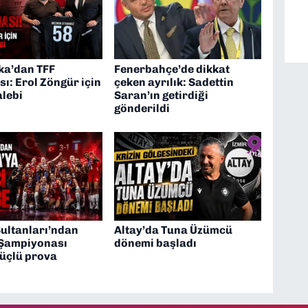
ka’dan TFF
Fenerbahçe’de dikkat
ı: Erol Zöngür için
çeken ayrılık: Sadettin
alebi
Saran’ın getirdiği
gönderildi
Sultanları’ndan
Altay’da Tuna Üzümcü
Şampiyonası
dönemi başladı
güçlü prova