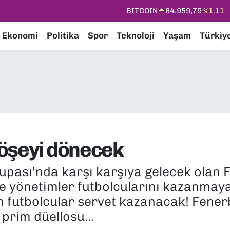
DOLAR
47,7436
%0.18
EURO
55,2510
%0.32
Ekonomi
Politika
Spor
Teknoloji
Yaşam
Türkiy
STERLİN
64,4811
%0.38
GRAM ALTIN
6660.55
%0.03
BİST100
13.779
%-14
BITCOIN
64.959,79
%1.11
köşeyi dönecek
upası'nda karşı karşıya gelecek olan 
 yönetimler futbolcularını kazanmaya 
elen futbolcular servet kazanacak! Fen
prim düellosu...