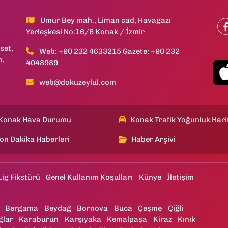
Umur Bey mah., Liman cad, Havagazı
Yerleşkesi No:16/6 Konak / İzmir
set,
Web: +90 232 4633215 Gazete: +90 232
h,
4048989
web@dokuzeylul.com
Konak Hava Durumu
Konak Trafik Yoğunluk Hari
on Dakika Haberleri
Haber Arşivi
Lig Fikstürü
Genel Kullanım Koşulları
Künye
İletişim
Bergama
Beydağ
Bornova
Buca
Çeşme
Çiğli
ğlar
Karaburun
Karşıyaka
Kemalpaşa
Kiraz
Kınık