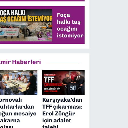
değişecek
mi?
Foça
halkı taş
ocağını
istemiyor
zmir Haberleri
ornovalı
Karşıyaka’dan
uhtarlardan
TFF çıkarması:
oğun mesaiye
Erol Zöngür
akarna
için adalet
olası
talebi