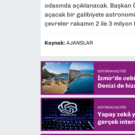
odasında açıklanacak. Başkan 
açacak bir galibiyete astronomi
çevreler rakamın 2 ile 3 milyon
Kaynak:
AJANSLAR
EDITÖRÜN SEÇTIĞI
İzmir’de ceb
Denizi de hiz
EDITÖRÜN SEÇTIĞI
Yapay zekâ yi
gerçek intern