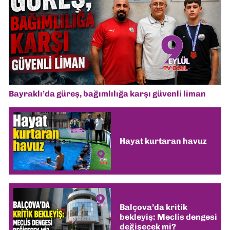
Bayraklı’da güreş, bağımlılığa karşı güvenli liman
Hayat kurtaran havuz
Balçova’da kritik
bekleyiş: Meclis dengesi
değişecek mi?