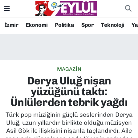
Resmi İlanlar
Konak Nöbetçi Eczaneler
İzmir
Ekonomi
Politika
Spor
Teknoloji
Y
BİLİM
Konak Hava Durumu
DÜNYA
Konak Trafik Yoğunluk Haritası
MAGAZİN
EĞİTİM
Süper Lig Puan Durumu ve Fikstür
Derya Uluğ nişan
EKONOMİ
Tüm Manşetler
yüzüğünü taktı:
Ünlülerden tebrik yağdı
KÜLTÜR SANAT
Son Dakika Haberleri
Türk pop müziğinin güçlü seslerinden Derya
MAGAZİN
Haber Arşivi
Uluğ, uzun yıllardır birlikte olduğu müzisyen
Asil Gök ile ilişkisini nişanla taçlandırdı. Aile
POLİTİKA