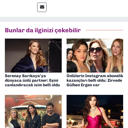
Gazetesi'nde spor yazarlığı yaparken,
editörlük görevini de üstleniyorum.
Bunlar da ilginizi çekebilir
Serenay Sarıkaya’ya
Ünlülerin Instagram abonelik
dünyaca ünlü partner: Eşini
kazançları belli oldu: Zirvede
canlandıracak isim belli oldu
Gülben Ergen var