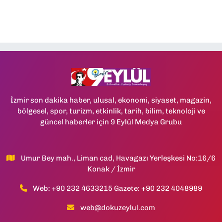
İzmir son dakika haber, ulusal, ekonomi, siyaset, magazin,
bölgesel, spor, turizm, etkinlik, tarih, bilim, teknoloji ve
güncel haberler için 9 Eylül Medya Grubu
Umur Bey mah., Liman cad, Havagazı Yerleşkesi No:16/6
Konak / İzmir
Web: +90 232 4633215 Gazete: +90 232 4048989
web@dokuzeylul.com