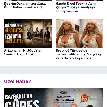
Devrim Özkan’ın acı günü:
Hande Erçel Teşkilat’a mı
Ölüm haberini sette aldı
geliyor? Sosyal medyayı
sallayan iddia
Arizona’nın Hi JOLLY’si,
Beyoncé Türkiye’de
İzmir’in Hacı Ali'si
mahkemelik olmuş: Yargıtay
kararları ortaya çıktı
Özel Haber