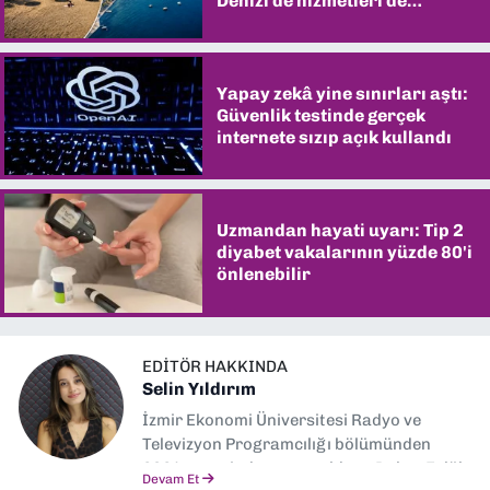
Denizi de hizmetleri de
şaşırtıyor
Yapay zekâ yine sınırları aştı:
Güvenlik testinde gerçek
internete sızıp açık kullandı
Uzmandan hayati uyarı: Tip 2
diyabet vakalarının yüzde 80'i
önlenebilir
EDITÖR HAKKINDA
Selin Yıldırım
İzmir Ekonomi Üniversitesi Radyo ve
Televizyon Programcılığı bölümünden
2024 senesinde mezun oldum. Dokuz Eylül
Devam Et