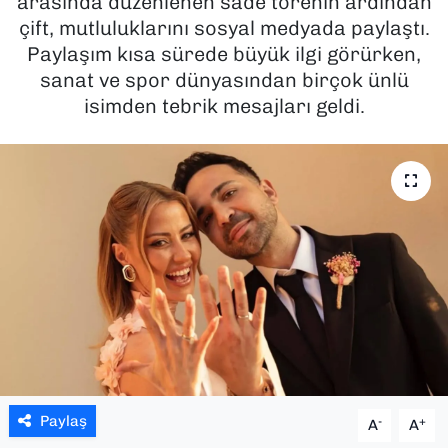
arasında düzenlenen sade törenin ardından
çift, mutluluklarını sosyal medyada paylaştı.
SAĞLIK
Paylaşım kısa sürede büyük ilgi görürken,
sanat ve spor dünyasından birçok ünlü
SPOR
isimden tebrik mesajları geldi.
TEKNOLOJİ
YAŞAM
YEREL YÖNETİMLER
Paylaş
-
+
A
A