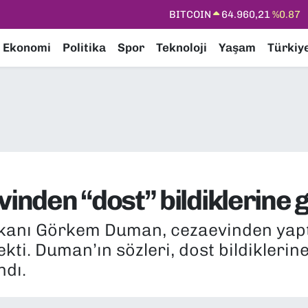
DOLAR
47,7436
%0.18
EURO
55,2510
%0.32
Ekonomi
Politika
Spor
Teknoloji
Yaşam
Türkiy
STERLİN
64,4811
%0.38
GRAM ALTIN
6660.55
%0.03
BİST100
13.779
%-14
BITCOIN
64.960,21
%0.87
nden “dost” bildiklerine
şkanı Görkem Duman, cezaevinden yapt
ekti. Duman’ın sözleri, dost bildiklerine
dı.