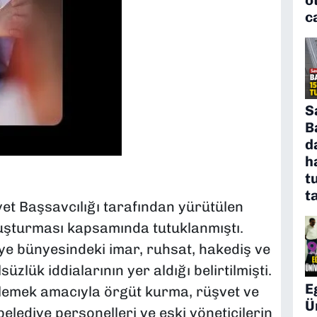
c
S
B
d
h
t
t
t Başsavcılığı tarafından yürütülen
ruşturması kapsamında tutuklanmıştı.
e bünyesindeki imar, ruhsat, hakediş ve
zlük iddialarının yer aldığı belirtilmişti.
E
emek amacıyla örgüt kurma, rüşvet ve
Ü
belediye personelleri ve eski yöneticilerin