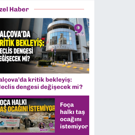
zel Haber
alçova’da kritik bekleyiş:
eclis dengesi değişecek mi?
Foça
halkı taş
ocağını
istemiyor