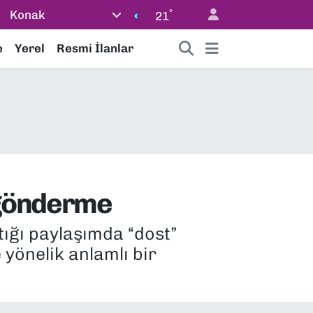
°
Konak
21
e
Yerel
Resmi İlanlar
 gönderme
ığı paylaşımda “dost”
 yönelik anlamlı bir