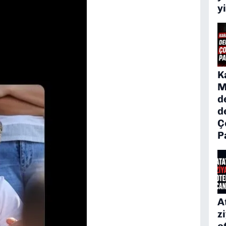
y
K
M
d
d
Ç
P
A
z
o