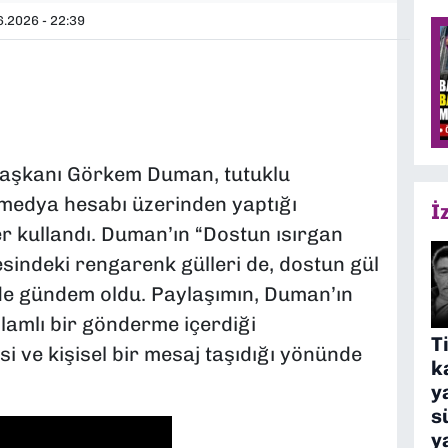
.2026 - 22:39
Başkanı Görkem Duman, tutuklu
medya hesabı üzerinden yaptığı
İ
er kullandı. Duman’ın “Dostun ısırgan
indeki rengarenk gülleri de, dostun gül
ede gündem oldu. Paylaşımın, Duman’ın
nlamlı bir gönderme içerdiği
T
si ve kişisel bir mesaj taşıdığı yönünde
k
y
s
y