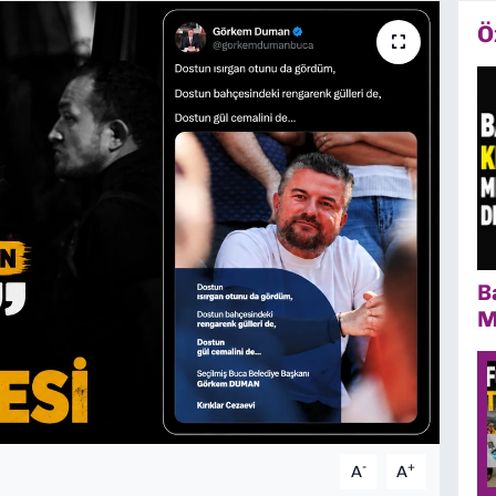
Ö
B
M
-
+
A
A