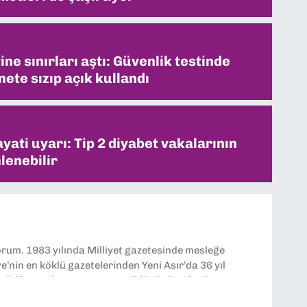
ne sınırları aştı: Güvenlik testinde
ete sızıp açık kullandı
ati uyarı: Tip 2 diyabet vakalarının
lenebilir
yorum. 1983 yılında Milliyet gazetesinde mesleğe
’nin en köklü gazetelerinden Yeni Asır’da 36 yıl
 müdür yardımcısı ve spor müdürü olarak görev
TV’de 7 yıl boyunca programlar hazırlayıp sundum. Şu