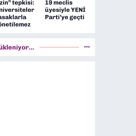
izin” tepkisi:
19 meclis
niversiteler
üyesiyle YENİ
asaklarla
Parti’ye geçti
önetilemez
ükleniyor...