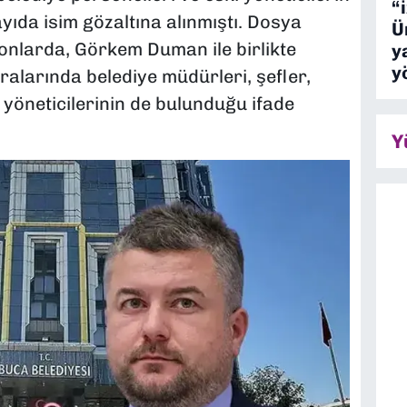
“
ıda isim gözaltına alınmıştı. Dosya
Ü
nlarda, Görkem Duman ile birlikte
y
y
aralarında belediye müdürleri, şefler,
 yöneticilerinin de bulunduğu ifade
Y