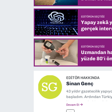
EDITÖRÜN SEÇTIĞI
Yapay zekâ yi
gerçek intern
EDITÖRÜN SEÇTIĞI
Uzmandan hay
yüzde 80'i ön
EDITÖR HAKKINDA
Sinan Genç
43 yıldır gazetecilik yapı
başladım. Ardından Türkiye
boyunca muhabir, editör,
Devam Et
yaptım. Ayrıca Yeni Asır 