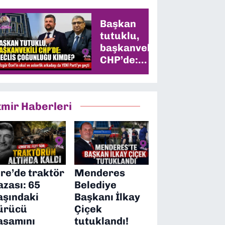
Başkan
tutuklu,
başkanvekili
CHP’de:
Meclis
çoğunluğu
kimde?
zmir Haberleri
ire’de traktör
Menderes
azası: 65
Belediye
aşındaki
Başkanı İlkay
ürücü
Çiçek
aşamını
tutuklandı!