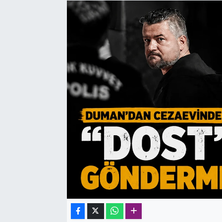
SAĞLIK
SPOR
TEKNOLOJİ
YAŞAM
YEREL YÖNETİMLER