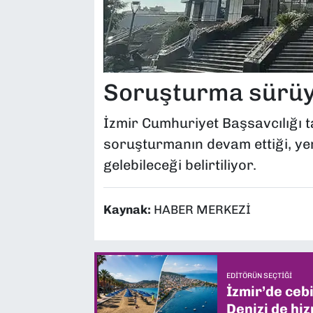
Soruşturma sürü
İzmir Cumhuriyet Başsavcılığı 
soruşturmanın devam ettiği, yen
gelebileceği belirtiliyor.
Kaynak:
HABER MERKEZİ
EDITÖRÜN SEÇTIĞI
İzmir’de ceb
Denizi de hiz