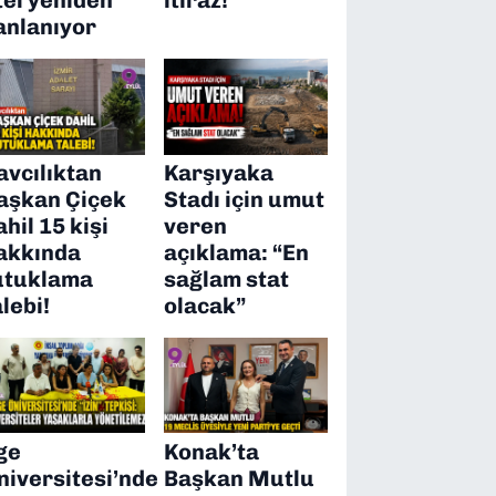
anlanıyor
avcılıktan
Karşıyaka
aşkan Çiçek
Stadı için umut
ahil 15 kişi
veren
akkında
açıklama: “En
utuklama
sağlam stat
alebi!
olacak”
ge
Konak’ta
niversitesi’nde
Başkan Mutlu