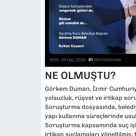
NE OLMUŞTU?
Görkem Duman, İzmir Cumhuriye
yolsuzluk, rüşvet ve irtikap so
Soruşturma dosyasında, belediy
yapı kullanma süreçlerinde usulsü
Soruşturma kapsamında suç işl
irtikap suçlamaları yöneltilmiş; 