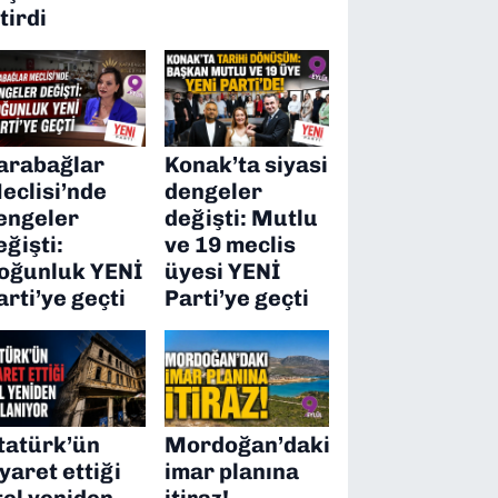
itirdi
arabağlar
Konak’ta siyasi
eclisi’nde
dengeler
engeler
değişti: Mutlu
eğişti:
ve 19 meclis
oğunluk YENİ
üyesi YENİ
arti’ye geçti
Parti’ye geçti
tatürk’ün
Mordoğan’daki
iyaret ettiği
imar planına
tel yeniden
itiraz!