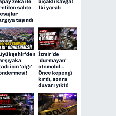
apay zekâ ile
bıçaklı kavga!
retilen sahte
İki yaralı
esajlar
argıya taşındı
üyükşehir'den
İzmir'de
arşıyaka
'durmayan'
tadı için 'algı'
otomobil...
öndermesi!
Önce kepengi
kırdı, sonra
duvarı yıktı!