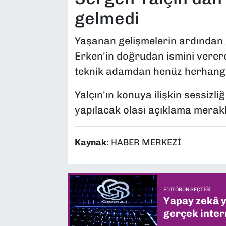
gelmedi
Yaşanan gelişmelerin ardından g
Erken'in doğrudan ismini verere
teknik adamdan henüz herhangi
Yalçın'ın konuya ilişkin sessiz
yapılacak olası açıklama merakl
Kaynak:
HABER MERKEZİ
EDITÖRÜN SEÇTIĞI
Yapay zekâ yi
gerçek intern