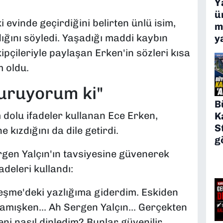
Y
ü
evinde geçirdiğini belirten ünlü isim,
m
ığını söyledi. Yaşadığı maddi kaybın
y
çileriyle paylaşan Erken'in sözleri kısa
 oldu.
vuruyorum ki"
B
dolu ifadeler kullanan Ece Erken,
K
S
 kızdığını da dile getirdi.
g
gen Yalçın'ın tavsiyesine güvenerek
adeleri kullandı:
şme'deki yazlığıma giderdim. Eskiden
amışken... Ah Sergen Yalçın... Gerçekten
ni nasıl dinledim? Bunlar güvenilir