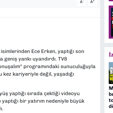
-
+
A
A
 isimlerinden Ece Erken, yaptığı son
İ
a geniş yankı uyandırdı. TV8
Konuşalım" programındaki sunuculuğuyla
u kez kariyeriyle değil, yaşadığı
M
ş yaptığı sırada çektiği videoyu
b
t
yaptığı bir yatırım nedeniyle büyük
d
ı.