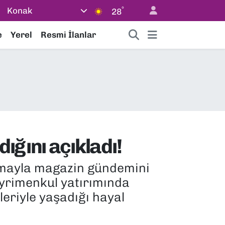
°
Konak
28
e
Yerel
Resmi İlanlar
ığını açıkladı!
amayla magazin gündemini
gayrimenkul yatırımında
eriyle yaşadığı hayal