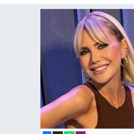
SAĞLIK
SPOR
TEKNOLOJİ
YAŞAM
YEREL YÖNETİMLER