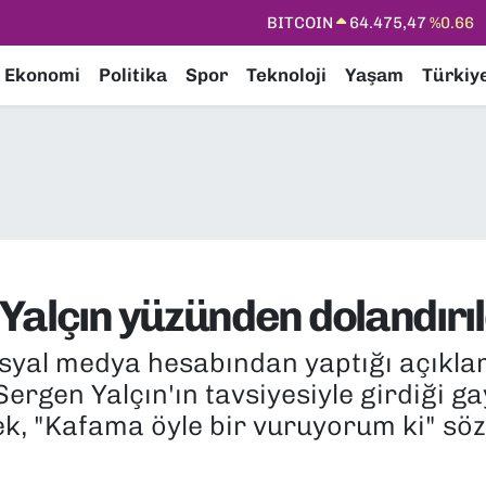
DOLAR
47,5971
%0.05
EURO
55,1336
%0.18
Ekonomi
Politika
Spor
Teknoloji
Yaşam
Türkiy
STERLİN
64,2534
%0.22
GRAM ALTIN
6518.23
%0.39
BİST100
13.703
%0
BITCOIN
64.475,47
%0.66
alçın yüzünden dolandırıld
osyal medya hesabından yaptığı açıkl
Sergen Yalçın'ın tavsiyesiyle girdiği 
, "Kafama öyle bir vuruyorum ki" sözl