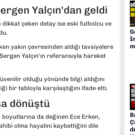
Sergen Yalçın'dan geldi
 dikkat çeken detay ise eski futbolcu ve
G
du.
İ
m
ken yakın çevresinden aldığı tavsiyelere
e Sergen Yalçın'ın referansıyla hareket
güvenilir olduğu yönünde bilgi aldığını
bir tabloyla karşılaştığını ifade etti.
sa dönüştü
B
 boyutlarına da değinen Ece Erken,
Ç
hibi olma hayalini kaybettiğini dile
d