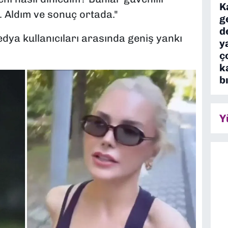
K
. Aldım ve sonuç ortada."
g
d
dya kullanıcıları arasında geniş yankı
y
ç
k
b
Y