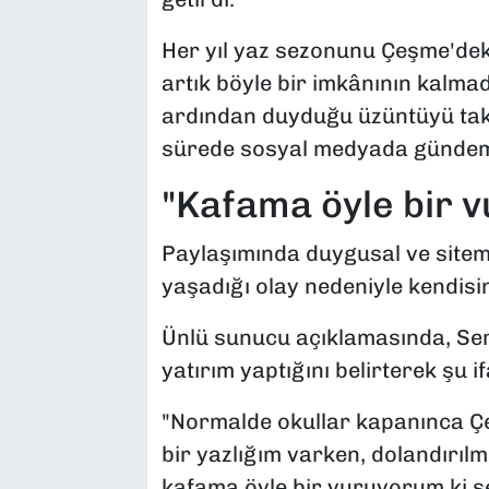
Her yıl yaz sezonunu Çeşme'deki 
artık böyle bir imkânının kalmad
ardından duyduğu üzüntüyü takip
sürede sosyal medyada gündem
"Kafama öyle bir 
Paylaşımında duygusal ve sitem 
yaşadığı olay nedeniyle kendisine
Ünlü sunucu açıklamasında, Ser
yatırım yaptığını belirterek şu if
"Normalde okullar kapanınca Çe
bir yazlığım varken, dolandırılm
kafama öyle bir vuruyorum ki se