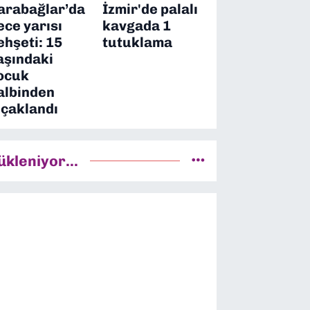
arabağlar’da
İzmir'de palalı
ece yarısı
kavgada 1
ehşeti: 15
tutuklama
aşındaki
ocuk
albinden
ıçaklandı
ükleniyor...