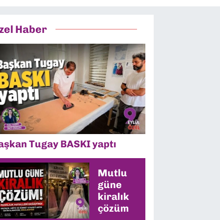
zel Haber
aşkan Tugay BASKI yaptı
Mutlu
güne
kiralık
çözüm