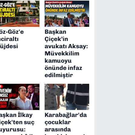
öz-Göz'e
Başkan
nciraltı
Çiçek’in
üjdesi
avukatı Aksay:
Müvekkilim
kamuoyu
önünde infaz
edilmiştir
aşkan İlkay
Karabağlar'da
içek'ten suç
çocuklar
uyurusu:
arasında