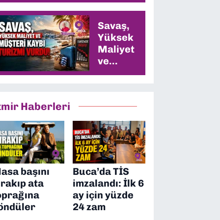
Savaş,
Yüksek
Maliyet
ve
Müşteri
Kaybı
Turizmi
zmir Haberleri
Vurdu
asa başını
Buca’da TİS
ırakıp ata
imzalandı: İlk 6
oprağına
ay için yüzde
öndüler
24 zam