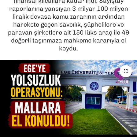
finansal kılcallara kadar indi. Sayıştay
raporlarına yansıyan 3 milyar 100 milyon
SAĞLIK
liralık devasa kamu zararının ardından
harekete geçen savcılık, şüphelilere ve
SPOR
paravan şirketlere ait 150 lüks araç ile 49
değerli taşınmaza mahkeme kararıyla el
TEKNOLOJİ
koydu.
YAŞAM
YEREL YÖNETİMLER