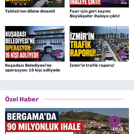
Tahtalı'nın dibine dinamit
Fuar için geri sayım:
Büyükşehir ihaleye çıktı!
Kuşadası Belediyesi'ne
İzmir'in trafik raporu!
operasyon: 16 kişi adliyede
Özel Haber