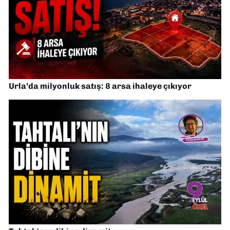
Urla’da milyonluk satış: 8 arsa ihaleye çıkıyor