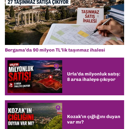
Bergama’da 90 milyon TL’lik taşınmaz ihalesi
Urla’da milyonluk satış:
8 arsa ihaleye çıkıyor
Kozak’ın çığlığını duyan
var mı?