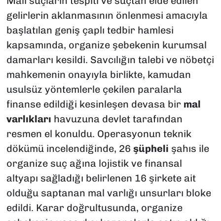
Mali suçların tespiti ve suçtan elde edilen
gelirlerin aklanmasının önlenmesi amacıyla
başlatılan geniş çaplı tedbir hamlesi
kapsamında, organize şebekenin kurumsal
damarları kesildi. Savcılığın talebi ve nöbetçi
mahkemenin onayıyla birlikte, kamudan
usulsüz yöntemlerle çekilen paralarla
finanse edildiği kesinleşen devasa bir
mal
varlıkları
havuzuna devlet tarafından
resmen el konuldu. Operasyonun teknik
dökümü incelendiğinde, 26
şüpheli
şahıs ile
organize suç ağına lojistik ve finansal
altyapı sağladığı belirlenen 16 şirkete ait
olduğu saptanan mal varlığı unsurları bloke
edildi. Karar doğrultusunda, organize