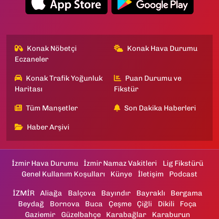
Konak Nöbetçi
Konak Hava Durumu
Eczaneler
Konak Trafik Yoğunluk
Puan Durumu ve
Haritası
Fikstür
Tüm Manşetler
Son Dakika Haberleri
Haber Arşivi
İzmir Hava Durumu
İzmir Namaz Vakitleri
Lig Fikstürü
Genel Kullanım Koşulları
Künye
İletişim
Podcast
İZMİR
Aliağa
Balçova
Bayındır
Bayraklı
Bergama
Beydağ
Bornova
Buca
Çeşme
Çiğli
Dikili
Foça
Gaziemir
Güzelbahçe
Karabağlar
Karaburun