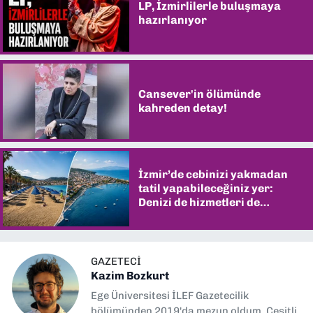
LP, İzmirlilerle buluşmaya
hazırlanıyor
Cansever'in ölümünde
kahreden detay!
İzmir’de cebinizi yakmadan
tatil yapabileceğiniz yer:
Denizi de hizmetleri de
şaşırtıyor
GAZETECI
Kazim Bozkurt
Ege Üniversitesi İLEF Gazetecilik
bölümünden 2019'da mezun oldum. Çeşitli