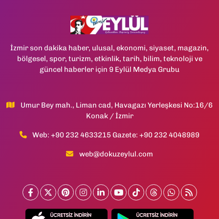
İzmir son dakika haber, ulusal, ekonomi, siyaset, magazin,
bölgesel, spor, turizm, etkinlik, tarih, bilim, teknoloji ve
güncel haberler için 9 Eylül Medya Grubu
Umur Bey mah., Liman cad, Havagazı Yerleşkesi No:16/6
Konak / İzmir
Web: +90 232 4633215 Gazete: +90 232 4048989
web@dokuzeylul.com