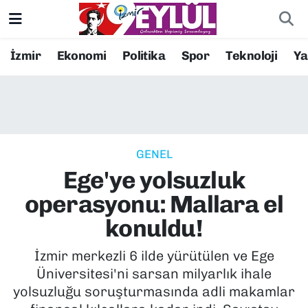
Resmi İlanlar
Konak Nöbetçi Eczaneler
İzmir
Ekonomi
Politika
Spor
Teknoloji
Y
BİLİM
Konak Hava Durumu
DÜNYA
Konak Trafik Yoğunluk Haritası
GENEL
EĞİTİM
Süper Lig Puan Durumu ve Fikstür
Ege'ye yolsuzluk
EKONOMİ
Tüm Manşetler
operasyonu: Mallara el
konuldu!
KÜLTÜR SANAT
Son Dakika Haberleri
İzmir merkezli 6 ilde yürütülen ve Ege
MAGAZİN
Haber Arşivi
Üniversitesi'ni sarsan milyarlık ihale
yolsuzluğu soruşturmasında adli makamlar
POLİTİKA