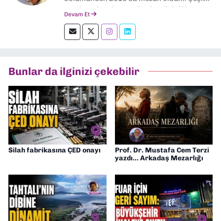
yerel ve ulusal gazetelerde editörlük,
Devam Et
muhabirlik yaptım. Teknoloji bloglarını
okumayı severim.
Bunlar da ilginizi çekebilir
Silah fabrikasına ÇED onayı
Prof. Dr. Mustafa Cem Terzi
yazdı... Arkadaş Mezarlığı