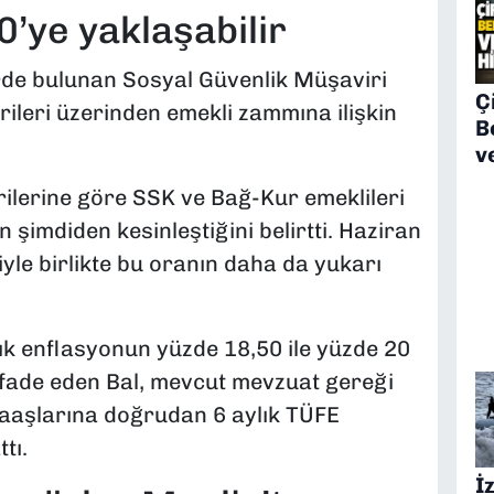
’ye yaklaşabilir
de bulunan Sosyal Güvenlik Müşaviri
Çi
ileri üzerinden emekli zammına ilişkin
B
v
verilerine göre SSK ve Bağ-Kur emeklileri
 şimdiden kesinleştiğini belirtti. Haziran
le birlikte bu oranın daha da yukarı
lık enflasyonun yüzde 18,50 ile yüzde 20
ifade eden Bal, mevcut mevzuat gereği
aaşlarına doğrudan 6 aylık TÜFE
tı.
İ