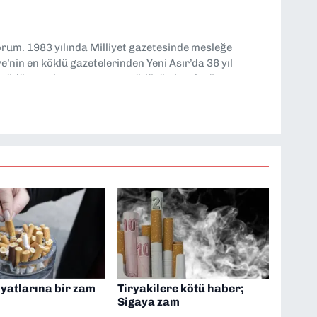
yorum. 1983 yılında Milliyet gazetesinde mesleğe
’nin en köklü gazetelerinden Yeni Asır’da 36 yıl
 müdür yardımcısı ve spor müdürü olarak görev
TV’de 7 yıl boyunca programlar hazırlayıp sundum. Şu
'nde editörlük yapıyorum
iyatlarına bir zam
Tiryakilere kötü haber;
Sigaya zam