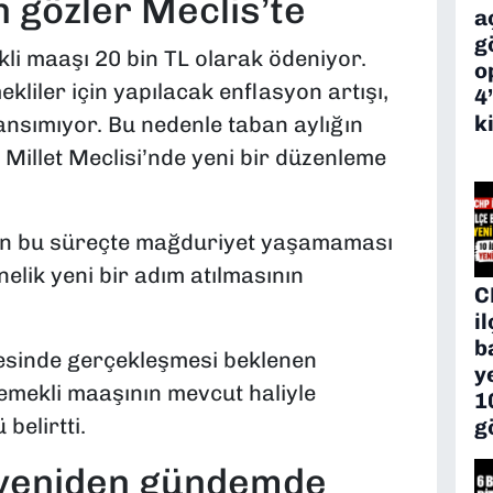
 gözler Meclis’te
a
g
i maaşı 20 bin TL olarak ödeniyor.
o
liler için yapılacak enflasyon artışı,
4
k
sımıyor. Bu nedenle taban aylığın
 Millet Meclisi’nde yeni bir düzenleme
nin bu süreçte mağduriyet yaşamaması
nelik yeni bir adım atılmasının
C
i
b
yesinde gerçekleşmesi beklenen
y
emekli maaşının mevcut haliyle
1
belirtti.
g
yeniden gündemde