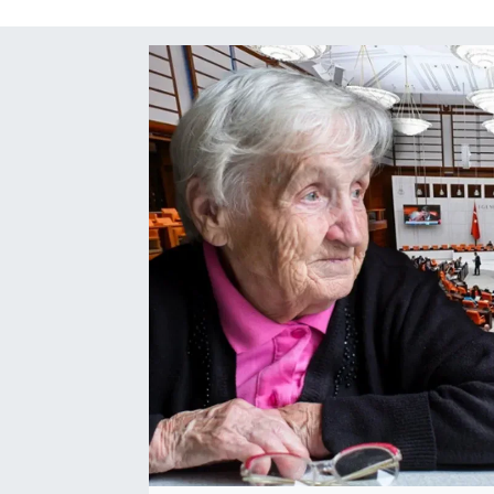
SAĞLIK
SPOR
TEKNOLOJİ
YAŞAM
YEREL YÖNETİMLER