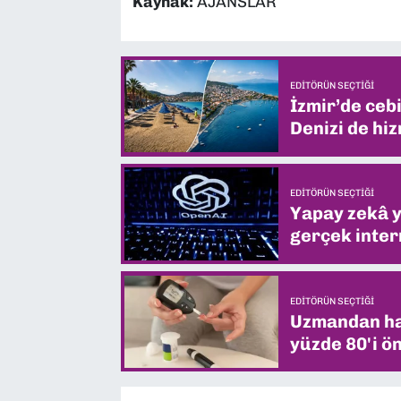
Kaynak:
AJANSLAR
EDITÖRÜN SEÇTIĞI
İzmir’de ceb
Denizi de hiz
EDITÖRÜN SEÇTIĞI
Yapay zekâ yi
gerçek intern
EDITÖRÜN SEÇTIĞI
Uzmandan hay
yüzde 80'i ön