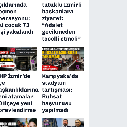
çıklarında
tutuklu İzmirli
öçmen
başkanlara
perasyonu:
ziyaret:
’ü çocuk 73
“Adalet
işi yakalandı
gecikmeden
tecelli etmeli”
HP İzmir’de
Karşıyaka’da
lçe
stadyum
aşkanlıklarına
tartışması:
eni atamalar:
Ruhsat
0 ilçeye yeni
başvurusu
örevlendirme
yapılmadı