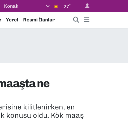
°
Konak
27
e
Yerel
Resmi İlanlar
 maaşta ne
sine kilitlenirken, en
ak konusu oldu. Kök maaş