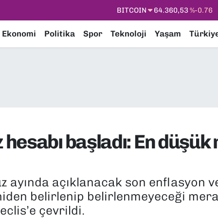
DOLAR
47,7143
%0.16
EURO
55,0317
%-0.02
Ekonomi
Politika
Spor
Teknoloji
Yaşam
Türkiy
STERLİN
64,2463
%0.07
GRAM ALTIN
6574.81
%1.44
BİST100
13.799
%70
BITCOIN
64.360,53
%-0.76
hesabı başladı: En düşük
ayında açıklanacak son enflasyon veri
iden belirlenip belirlenmeyeceği mer
lis’e çevrildi.