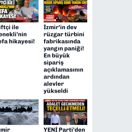
ftçi ile
İzmir’in dev
enekli’nin
rüzgar türbini
efa hikayesi!
fabrikasında
yangın paniği!
En büyük
sipariş
açıklamasının
ardından
alevler
yükseldi
zmir
YENİ Parti’den