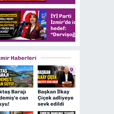
Meclis
çoğunluğu
kimde?
İYİ Parti
İzmir’de iddialı
hedef:
“Dervişoğlu’nun
memleketinde
en yüksek oyu
alacağız”
zmir Haberleri
ktaş Barajı
Başkan İlkay
demiş’e can
Çiçek adliyeye
uyu!
sevk edildi