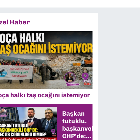
zel Haber
oça halkı taş ocağını istemiyor
Başkan
tutuklu,
başkanvekili
CHP’de: