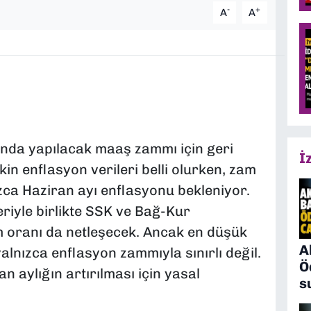
-
+
A
A
nda yapılacak maaş zammı için geri
İ
işkin enflasyon verileri belli olurken, zam
ızca Haziran ayı enflasyonu bekleniyor.
iyle birlikte SSK ve Bağ-Kur
am oranı da netleşecek. Ancak en düşük
A
yalnızca enflasyon zammıyla sınırlı değil.
Ö
 aylığın artırılması için yasal
s