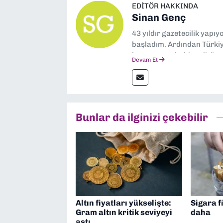
EDITÖR HAKKINDA
Sinan Genç
43 yıldır gazetecilik yapı
başladım. Ardından Türkiye
boyunca muhabir, editör,
Devam Et
yaptım. Ayrıca Yeni Asır 
anda Dokuz Eylül Gazetesi
Bunlar da ilginizi çekebilir
Altın fiyatları yükselişte:
Sigara f
Gram altın kritik seviyeyi
daha
aştı