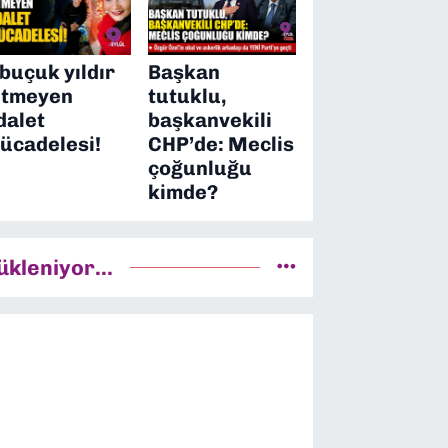
 buçuk yıldır
Başkan
itmeyen
tutuklu,
dalet
başkanvekili
ücadelesi!
CHP’de: Meclis
çoğunluğu
kimde?
ükleniyor...