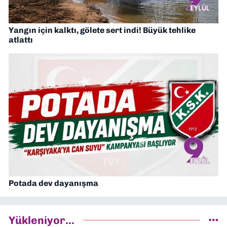
Yangın için kalktı, gölete sert indi! Büyük tehlike
atlattı
Potada dev dayanışma
Yükleniyor...