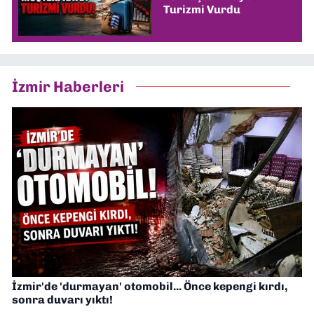
Turizmi Vurdu
İzmir Haberleri
İzmir'de 'durmayan' otomobil... Önce kepengi kırdı,
sonra duvarı yıktı!