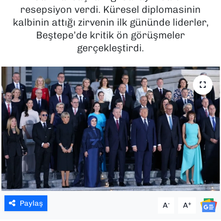
resepsiyon verdi. Küresel diplomasinin
SAĞLIK
kalbinin attığı zirvenin ilk gününde liderler,
Beştepe’de kritik ön görüşmeler
SPOR
gerçekleştirdi.
TEKNOLOJİ
YAŞAM
YEREL YÖNETİMLER
Paylaş
-
+
A
A