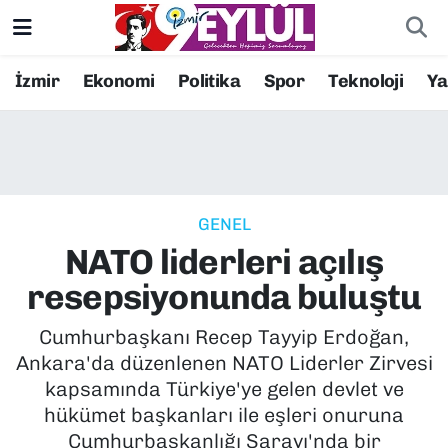
Resmi İlanlar
Konak Nöbetçi Eczaneler
İzmir
Ekonomi
Politika
Spor
Teknoloji
Y
BİLİM
Konak Hava Durumu
DÜNYA
Konak Trafik Yoğunluk Haritası
GENEL
EĞİTİM
Süper Lig Puan Durumu ve Fikstür
NATO liderleri açılış
EKONOMİ
Tüm Manşetler
resepsiyonunda buluştu
KÜLTÜR SANAT
Son Dakika Haberleri
Cumhurbaşkanı Recep Tayyip Erdoğan,
Ankara'da düzenlenen NATO Liderler Zirvesi
MAGAZİN
Haber Arşivi
kapsamında Türkiye'ye gelen devlet ve
hükümet başkanları ile eşleri onuruna
POLİTİKA
Cumhurbaşkanlığı Sarayı'nda bir