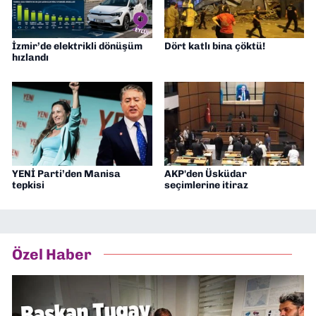
İzmir’de elektrikli dönüşüm
Dört katlı bina çöktü!
hızlandı
YENİ Parti’den Manisa
AKP'den Üsküdar
tepkisi
seçimlerine itiraz
Özel Haber