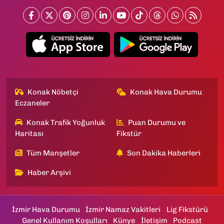
Konak Nöbetçi
Konak Hava Durumu
Eczaneler
Konak Trafik Yoğunluk
Puan Durumu ve
Haritası
Fikstür
Tüm Manşetler
Son Dakika Haberleri
Haber Arşivi
İzmir Hava Durumu
İzmir Namaz Vakitleri
Lig Fikstürü
Genel Kullanım Koşulları
Künye
İletişim
Podcast