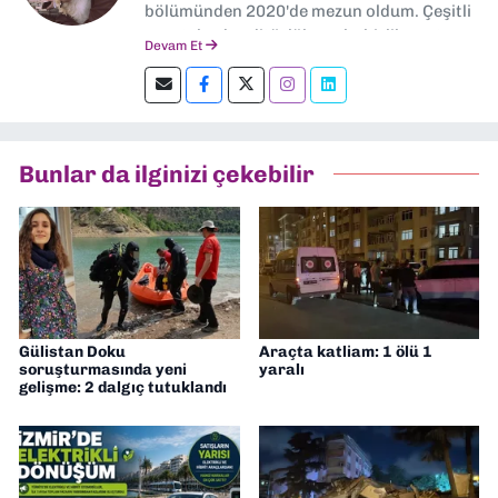
bölümünden 2020'de mezun oldum. Çeşitli
gazetelerde editörlük, muhabirlik yaptım.
Devam Et
Şu an kültür-sanat muhabirliği ve
editörlük yapıyorum.
Bunlar da ilginizi çekebilir
Gülistan Doku
Araçta katliam: 1 ölü 1
soruşturmasında yeni
yaralı
gelişme: 2 dalgıç tutuklandı