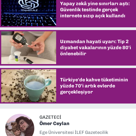
Yapay zekâ yine sınırları aştı:
Güvenlik testinde gerçek
internete sızıp açık kullandı
Uzmandan hayati uyarı: Tip 2
diyabet vakalarının yüzde 80'i
önlenebilir
Türkiye'de kahve tüketiminin
yüzde 70’i artık evlerde
gerçekleşiyor
GAZETECİ
Ömer Ceylan
Ege Üniversitesi İLEF Gazetecilik