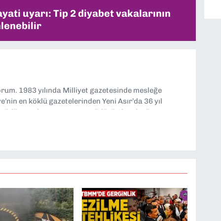
ati uyarı: Tip 2 diyabet vakalarının
lenebilir
yorum. 1983 yılında Milliyet gazetesinde mesleğe
’nin en köklü gazetelerinden Yeni Asır’da 36 yıl
 müdür yardımcısı ve spor müdürü olarak görev
TV’de 7 yıl boyunca programlar hazırlayıp sundum. Şu
'nde editörlük yapıyorum