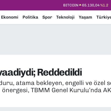
DOLAR
47,7106
%0.17
EURO
55,1652
%0.27
Ekonomi
Politika
Spor
Teknoloji
Yaşam
Türkiy
STERLİN
64,4046
%0.35
GRAM ALTIN
6618.49
%2.12
BİST100
13.773
%-19
BITCOIN
65.130,04
%1.2
aadiydi; Reddedildi
duru, atama bekleyen, engelli ve özel 
ı önergesi, TBMM Genel Kurulu’nda AK 