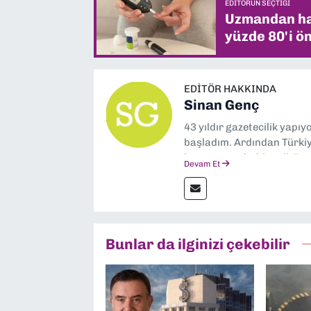
EDITÖRÜN SEÇTIĞI
Uzmandan hay
yüzde 80'i ön
EDITÖR HAKKINDA
Sinan Genç
43 yıldır gazetecilik yapı
başladım. Ardından Türkiye
boyunca muhabir, editör,
Devam Et
yaptım. Ayrıca Yeni Asır 
anda Dokuz Eylül Gazetesi
Bunlar da ilginizi çekebilir