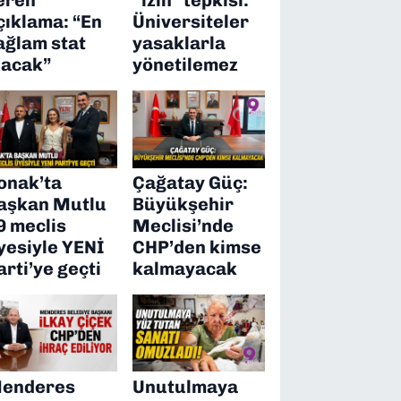
çıklama: “En
Üniversiteler
ağlam stat
yasaklarla
lacak”
yönetilemez
onak’ta
Çağatay Güç:
aşkan Mutlu
Büyükşehir
9 meclis
Meclisi’nde
yesiyle YENİ
CHP’den kimse
arti’ye geçti
kalmayacak
enderes
Unutulmaya