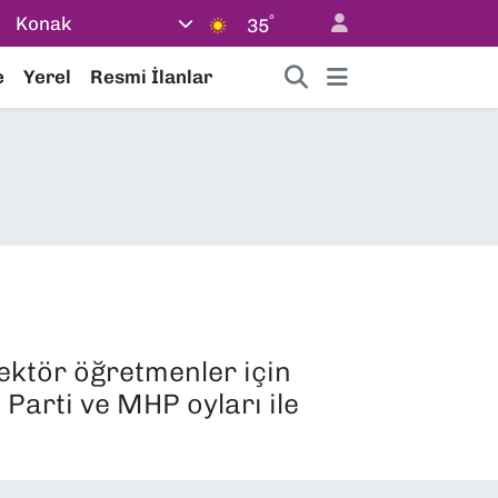
°
Konak
35
e
Yerel
Resmi İlanlar
sektör öğretmenler için
Parti ve MHP oyları ile