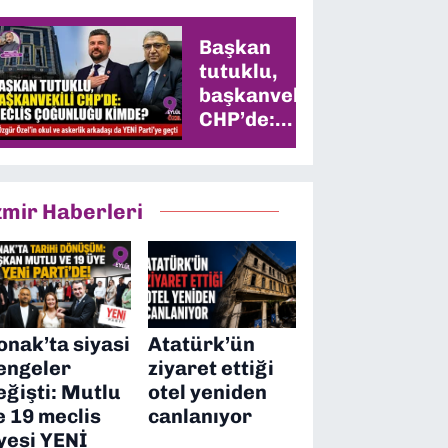
Başkan
tutuklu,
başkanvekili
CHP’de:
Meclis
çoğunluğu
kimde?
zmir Haberleri
onak’ta siyasi
Atatürk’ün
engeler
ziyaret ettiği
eğişti: Mutlu
otel yeniden
e 19 meclis
canlanıyor
yesi YENİ