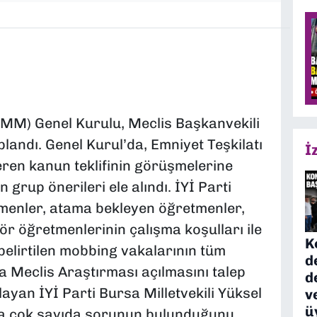
BMM) Genel Kurulu, Meclis Başkanvekili
landı. Genel Kurul’da, Emniyet Teşkilatı
İ
çeren kanun teklifinin görüşmelerine
 grup önerileri ele alındı. İYİ Parti
enler, atama bekleyen öğretmenler,
ör öğretmenlerinin çalışma koşulları ile
K
elirtilen mobbing vakalarının tüm
d
a Meclis Araştırması açılmasını talep
d
layan İYİ Parti Bursa Milletvekili Yüksel
v
ü
da çok sayıda sorunun bulunduğunu