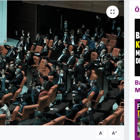
Ö
B
M
-
+
A
A