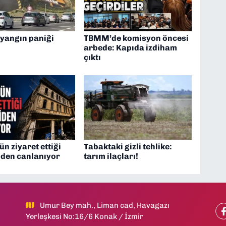
 yangın paniği
TBMM’de komisyon öncesi
arbede: Kapıda izdiham
çıktı
ün ziyaret ettiği
Tabaktaki gizli tehlike:
iden canlanıyor
tarım ilaçları!
Umur Bey mah., Liman cad, Havagazı
Yerleşkesi No:16/6 Konak / İzmir