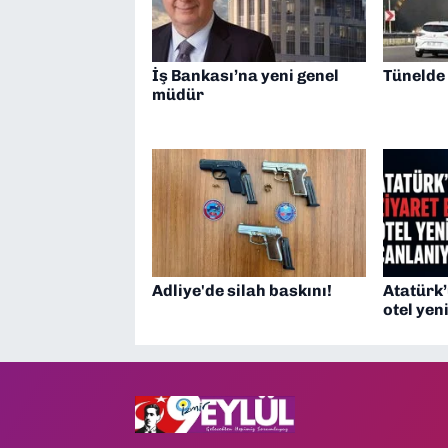
İş Bankası’na yeni genel
Tünelde
müdür
Adliye'de silah baskını!
Atatürk’
otel yen