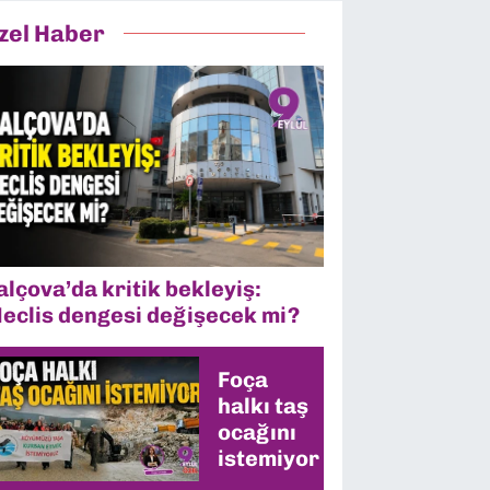
zel Haber
alçova’da kritik bekleyiş:
eclis dengesi değişecek mi?
Foça
halkı taş
ocağını
istemiyor