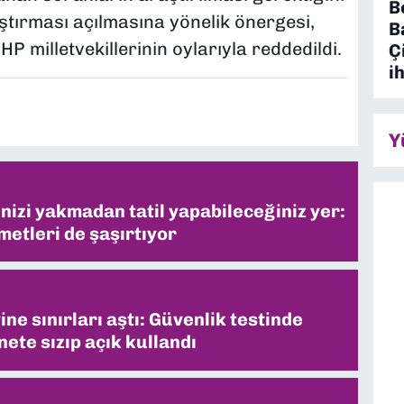
B
aştırması açılmasına yönelik önergesi,
B
 milletvekillerinin oylarıyla reddedildi.
Ç
i
Y
inizi yakmadan tatil yapabileceğiniz yer:
metleri de şaşırtıyor
ne sınırları aştı: Güvenlik testinde
ete sızıp açık kullandı