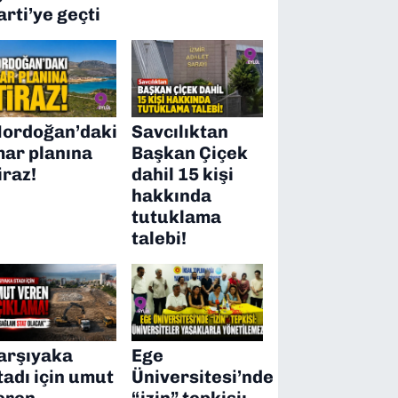
arti’ye geçti
ordoğan’daki
Savcılıktan
mar planına
Başkan Çiçek
iraz!
dahil 15 kişi
hakkında
tutuklama
talebi!
arşıyaka
Ege
tadı için umut
Üniversitesi’nde
eren
“izin” tepkisi: