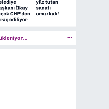
elediye
yüz tutan
aşkanı İlkay
sanatı
içek CHP’den
omuzladı!
hraç ediliyor
ükleniyor...