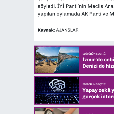
söyledi. İYİ Parti’nin Meclis Ar
yapılan oylamada AK Parti ve MHP
Kaynak:
AJANSLAR
EDITÖRÜN SEÇTIĞI
İzmir’de ceb
Denizi de hiz
EDITÖRÜN SEÇTIĞI
Yapay zekâ yi
gerçek intern