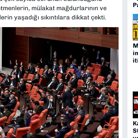
P
etmenlerin, mülakat mağdurlarının ve
rin yaşadığı sıkıntılara dikkat çekti.
M
i
it
K
S
v