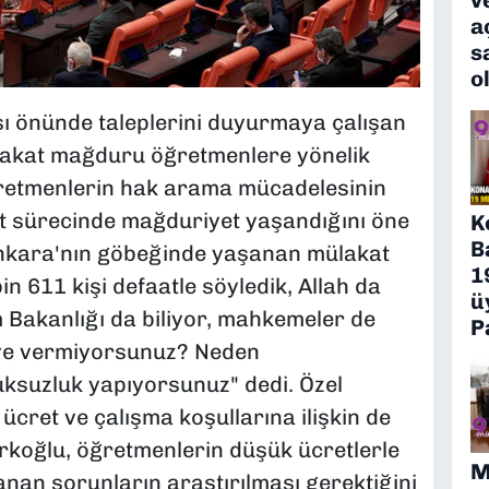
a
s
o
 önünde taleplerini duyurmaya çalışan
lakat mağduru öğretmenlere yönelik
ğretmenlerin hak arama mücadelesinin
t sürecinde mağduriyet yaşandığını öne
K
B
nkara'nın göbeğinde yaşanan mülakat
1
n 611 kişi defaatle söyledik, Allah da
ü
tim Bakanlığı da biliyor, mahkemeler de
P
 Niye vermiyorsunuz? Neden
ksuzluk yapıyorsunuz" dedi. Özel
ücret ve çalışma koşullarına ilişkin de
koğlu, öğretmenlerin düşük ücretlerle
M
aşanan sorunların araştırılması gerektiğini