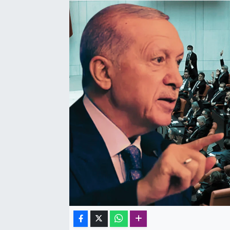
SAĞLIK
SPOR
TEKNOLOJİ
YAŞAM
YEREL YÖNETİMLER