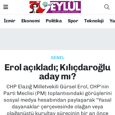
Resmi İlanlar
Konak Nöbetçi Eczaneler
İzmir
Ekonomi
Politika
Spor
Teknoloji
Y
BİLİM
Konak Hava Durumu
DÜNYA
Konak Trafik Yoğunluk Haritası
GENEL
EĞİTİM
Süper Lig Puan Durumu ve Fikstür
Erol açıkladı; Kılıçdaroğlu
EKONOMİ
Tüm Manşetler
aday mı?
KÜLTÜR SANAT
Son Dakika Haberleri
CHP Elazığ Milletvekili Gürsel Erol, CHP'nin
Parti Meclisi (PM) toplantısındaki görüşlerini
MAGAZİN
Haber Arşivi
sosyal medya hesabından paylaşarak "Yasal
dayanaklar çerçevesinde olağan veya
POLİTİKA
olağanüstü kurultay sürecinin bir an önce