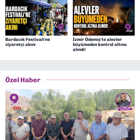
Bardacık Festivali'ne
İzmir Ödemiş'te alevler
ziyaretçi akını
büyümeden kontrol altına
alındı!
Özel Haber