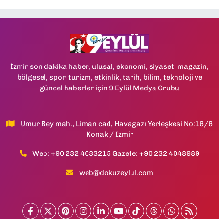
İzmir son dakika haber, ulusal, ekonomi, siyaset, magazin,
bölgesel, spor, turizm, etkinlik, tarih, bilim, teknoloji ve
güncel haberler için 9 Eylül Medya Grubu
Umur Bey mah., Liman cad, Havagazı Yerleşkesi No:16/6
Konak / İzmir
Web: +90 232 4633215 Gazete: +90 232 4048989
web@dokuzeylul.com