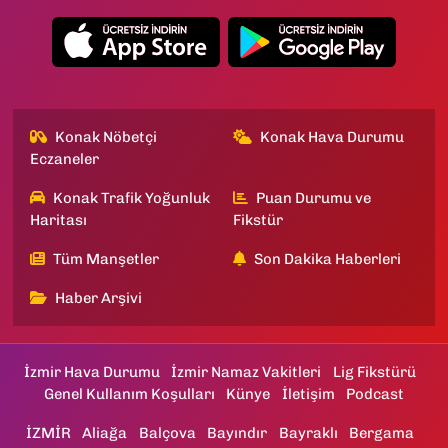
Konak Nöbetçi
Konak Hava Durumu
Eczaneler
Konak Trafik Yoğunluk
Puan Durumu ve
Haritası
Fikstür
Tüm Manşetler
Son Dakika Haberleri
Haber Arşivi
İzmir Hava Durumu
İzmir Namaz Vakitleri
Lig Fikstürü
Genel Kullanım Koşulları
Künye
İletişim
Podcast
İZMİR
Aliağa
Balçova
Bayındır
Bayraklı
Bergama