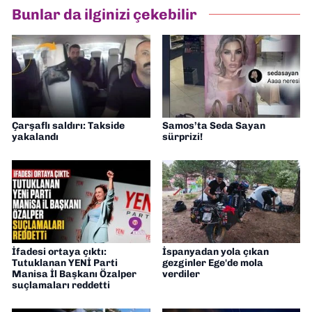
hazırlayıp sundum. Şu anda Dokuz Eylül
Bunlar da ilginizi çekebilir
Gazetesi'nde editörlük yapıyorum
Çarşaflı saldırı: Takside
Samos’ta Seda Sayan
yakalandı
sürprizi!
İfadesi ortaya çıktı:
İspanyadan yola çıkan
Tutuklanan YENİ Parti
gezginler Ege'de mola
Manisa İl Başkanı Özalper
verdiler
suçlamaları reddetti