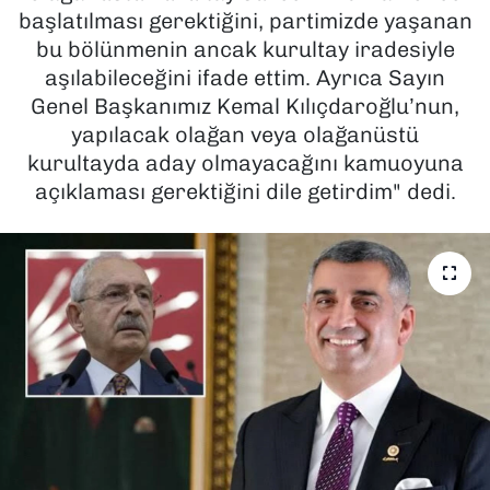
başlatılması gerektiğini, partimizde yaşanan
SAĞLIK
bu bölünmenin ancak kurultay iradesiyle
aşılabileceğini ifade ettim. Ayrıca Sayın
SPOR
Genel Başkanımız Kemal Kılıçdaroğlu’nun,
yapılacak olağan veya olağanüstü
TEKNOLOJİ
kurultayda aday olmayacağını kamuoyuna
açıklaması gerektiğini dile getirdim" dedi.
YAŞAM
YEREL YÖNETİMLER