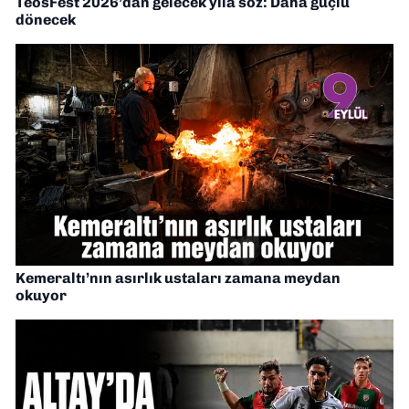
TeosFest 2026’dan gelecek yıla söz: Daha güçlü
dönecek
Kemeraltı’nın asırlık ustaları zamana meydan
okuyor