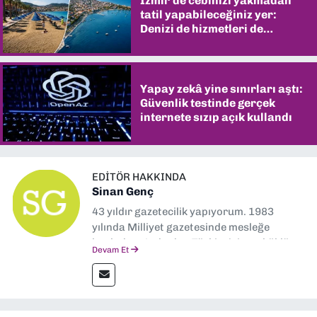
İzmir’de cebinizi yakmadan
tatil yapabileceğiniz yer:
Denizi de hizmetleri de
şaşırtıyor
Yapay zekâ yine sınırları aştı:
Güvenlik testinde gerçek
internete sızıp açık kullandı
EDITÖR HAKKINDA
Sinan Genç
43 yıldır gazetecilik yapıyorum. 1983
yılında Milliyet gazetesinde mesleğe
başladım. Ardından Türkiye’nin en köklü
Devam Et
gazetelerinden Yeni Asır’da 36 yıl boyunca
muhabir, editör, müdür yardımcısı ve spor
müdürü olarak görev yaptım. Ayrıca Yeni
Asır TV’de 7 yıl boyunca programlar