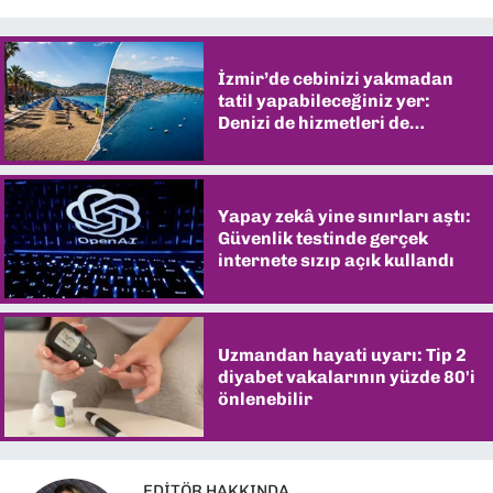
İzmir’de cebinizi yakmadan
tatil yapabileceğiniz yer:
Denizi de hizmetleri de
şaşırtıyor
Yapay zekâ yine sınırları aştı:
Güvenlik testinde gerçek
internete sızıp açık kullandı
Uzmandan hayati uyarı: Tip 2
diyabet vakalarının yüzde 80'i
önlenebilir
EDITÖR HAKKINDA