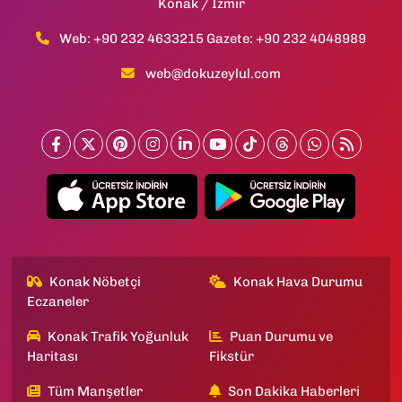
Konak / İzmir
Web: +90 232 4633215 Gazete: +90 232 4048989
web@dokuzeylul.com
Konak Nöbetçi
Konak Hava Durumu
Eczaneler
Konak Trafik Yoğunluk
Puan Durumu ve
Haritası
Fikstür
Tüm Manşetler
Son Dakika Haberleri