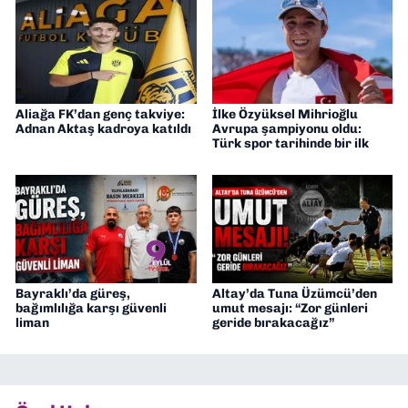
Aliağa FK’dan genç takviye:
İlke Özyüksel Mihrioğlu
Adnan Aktaş kadroya katıldı
Avrupa şampiyonu oldu:
Türk spor tarihinde bir ilk
Bayraklı’da güreş,
Altay’da Tuna Üzümcü’den
bağımlılığa karşı güvenli
umut mesajı: “Zor günleri
liman
geride bırakacağız”