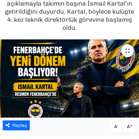
açıklamayla takımın başına İsmail Kartal’ın
getirildiğini duyurdu. Kartal, böylece kulüpte
SAĞLIK
4. kez teknik direktörlük görevine başlamış
oldu.
SPOR
TEKNOLOJİ
YAŞAM
YEREL YÖNETİMLER
Paylaş
-
+
A
A