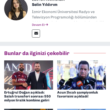
Selin Yıldırım
İzmir Ekonomi Üniversitesi Radyo ve
Televizyon Programcılığı bölümünden
2024 senesinde mezun oldum. Dokuz Eylül
Devam Et
Gazetesi'nde spor yazarlığı yaparken,
editörlük görevini de üstleniyorum.
Bunlar da ilginizi çekebilir
Ertuğrul Doğan açıkladı:
Acun Ilıcalı şampiyonluk
Salah transferi sonrası 550
favorisini açıkladı!
milyon liralık kombine geliri