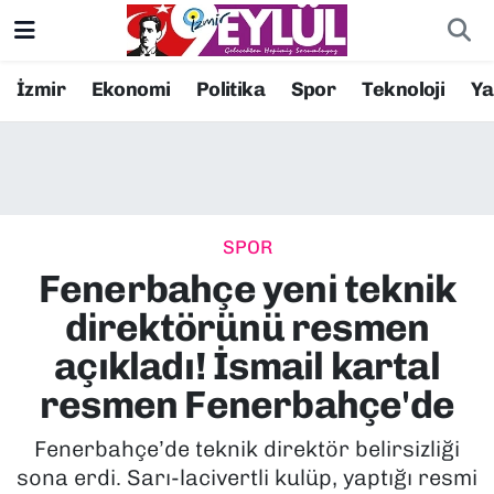
Resmi İlanlar
Konak Nöbetçi Eczaneler
İzmir
Ekonomi
Politika
Spor
Teknoloji
Y
BİLİM
Konak Hava Durumu
DÜNYA
Konak Trafik Yoğunluk Haritası
SPOR
EĞİTİM
Süper Lig Puan Durumu ve Fikstür
Fenerbahçe yeni teknik
EKONOMİ
Tüm Manşetler
direktörünü resmen
açıkladı! İsmail kartal
KÜLTÜR SANAT
Son Dakika Haberleri
resmen Fenerbahçe'de
MAGAZİN
Haber Arşivi
Fenerbahçe’de teknik direktör belirsizliği
sona erdi. Sarı-lacivertli kulüp, yaptığı resmi
POLİTİKA