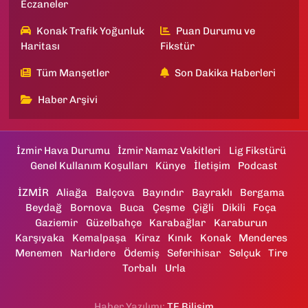
Eczaneler
Konak Trafik Yoğunluk
Puan Durumu ve
Haritası
Fikstür
Tüm Manşetler
Son Dakika Haberleri
Haber Arşivi
İzmir Hava Durumu
İzmir Namaz Vakitleri
Lig Fikstürü
Genel Kullanım Koşulları
Künye
İletişim
Podcast
İZMİR
Aliağa
Balçova
Bayındır
Bayraklı
Bergama
Beydağ
Bornova
Buca
Çeşme
Çiğli
Dikili
Foça
Gaziemir
Güzelbahçe
Karabağlar
Karaburun
Karşıyaka
Kemalpaşa
Kiraz
Kınık
Konak
Menderes
Menemen
Narlıdere
Ödemiş
Seferihisar
Selçuk
Tire
Torbalı
Urla
Haber Yazılımı:
TE Bilişim