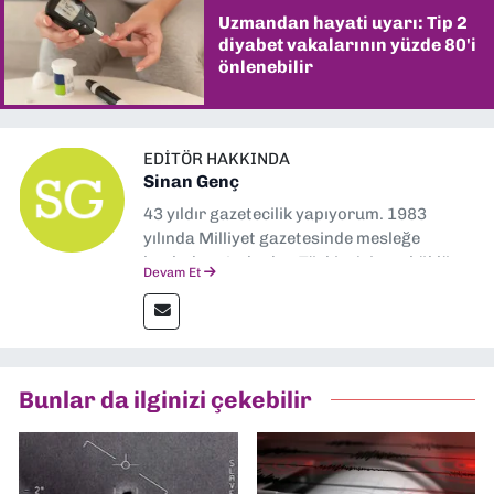
Uzmandan hayati uyarı: Tip 2
diyabet vakalarının yüzde 80'i
önlenebilir
EDITÖR HAKKINDA
Sinan Genç
43 yıldır gazetecilik yapıyorum. 1983
yılında Milliyet gazetesinde mesleğe
başladım. Ardından Türkiye’nin en köklü
Devam Et
gazetelerinden Yeni Asır’da 36 yıl boyunca
muhabir, editör, müdür yardımcısı ve spor
müdürü olarak görev yaptım. Ayrıca Yeni
Asır TV’de 7 yıl boyunca programlar
hazırlayıp sundum. Şu anda Dokuz Eylül
Bunlar da ilginizi çekebilir
Gazetesi'nde editörlük yapıyorum