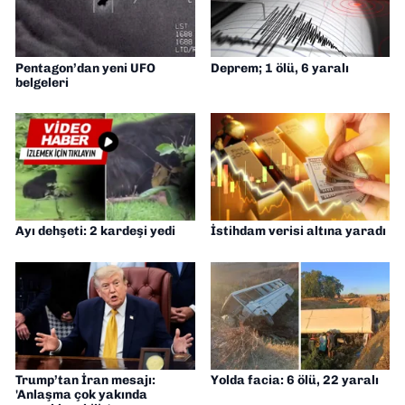
Pentagon’dan yeni UFO
Deprem; 1 ölü, 6 yaralı
belgeleri
Ayı dehşeti: 2 kardeşi yedi
İstihdam verisi altına yaradı
Trump’tan İran mesajı:
Yolda facia: 6 ölü, 22 yaralı
'Anlaşma çok yakında