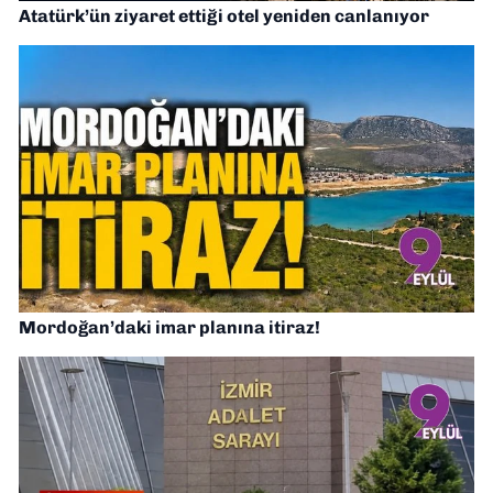
Atatürk’ün ziyaret ettiği otel yeniden canlanıyor
Mordoğan’daki imar planına itiraz!