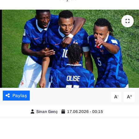
SAĞLIK
SPOR
TEKNOLOJİ
YAŞAM
YEREL YÖNETİMLER
Paylaş
-
+
A
A
Sinan Genç
17.06.2026 - 00:15