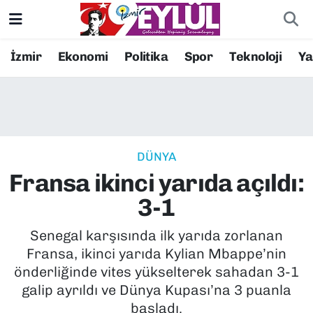
Resmi İlanlar
Konak Nöbetçi Eczaneler
İzmir
Ekonomi
Politika
Spor
Teknoloji
Y
BİLİM
Konak Hava Durumu
DÜNYA
Konak Trafik Yoğunluk Haritası
DÜNYA
EĞİTİM
Süper Lig Puan Durumu ve Fikstür
Fransa ikinci yarıda açıldı:
EKONOMİ
Tüm Manşetler
3-1
KÜLTÜR SANAT
Son Dakika Haberleri
Senegal karşısında ilk yarıda zorlanan
Fransa, ikinci yarıda Kylian Mbappe’nin
MAGAZİN
Haber Arşivi
önderliğinde vites yükselterek sahadan 3-1
galip ayrıldı ve Dünya Kupası’na 3 puanla
POLİTİKA
başladı.