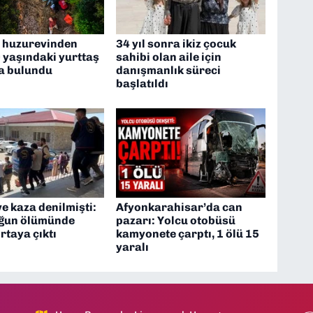
e huzurevinden
34 yıl sonra ikiz çocuk
 yaşındaki yurttaş
sahibi olan aile için
a bulundu
danışmanlık süreci
başlatıldı
ve kaza denilmişti:
Afyonkarahisar’da can
uğun ölümünde
pazarı: Yolcu otobüsü
rtaya çıktı
kamyonete çarptı, 1 ölü 15
yaralı