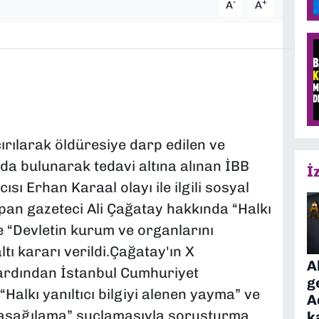
-
+
A
A
rılarak öldüresiye darp edilen ve
ada bulunarak tedavi altına alınan İBB
İ
sı Erhan Karaal olayı ile ilgili sosyal
n gazeteci Ali Çağatay hakkında “Halkı
ve “Devletin kurum ve organlarını
tı kararı verildi.Çağatay'ın X
A
ardından İstanbul Cumhuriyet
g
Halkı yanıltıcı bilgiyi alenen yayma” ve
A
 aşağılama” suçlamasıyla soruşturma
k