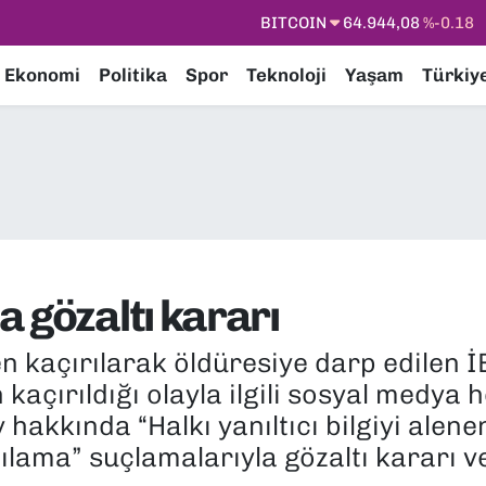
DOLAR
47,7436
%0.18
EURO
55,2510
%0.32
Ekonomi
Politika
Spor
Teknoloji
Yaşam
Türkiy
STERLİN
64,4811
%0.38
GRAM ALTIN
6660.55
%0.03
BİST100
13.779
%-14
BITCOIN
64.944,08
%-0.18
 gözaltı kararı
n kaçırılarak öldüresiye darp edilen İ
 kaçırıldığı olayla ilgili sosyal medya
hakkında “Halkı yanıltıcı bilgiyi alen
lama” suçlamalarıyla gözaltı kararı ve