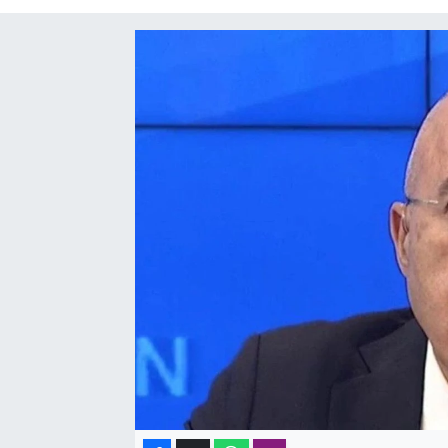
SAĞLIK
SPOR
TEKNOLOJİ
YAŞAM
YEREL YÖNETİMLER