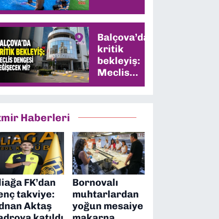
Balçova’da
kritik
bekleyiş:
Meclis
dengesi
değişecek
mi?
zmir Haberleri
liağa FK’dan
Bornovalı
enç takviye:
muhtarlardan
dnan Aktaş
yoğun mesaiye
adroya katıldı
makarna