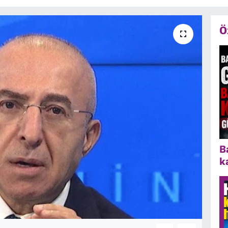
Ö
B
k