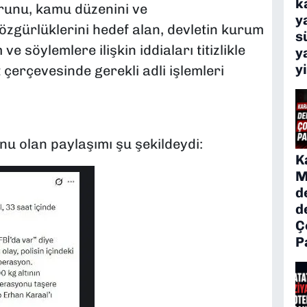
k
runu, kamu düzenini ve
y
özgürlüklerini hedef alan, devletin kurum
s
e söylemlere ilişkin iddiaları titizlikle
y
y
 çerçevesinde gerekli adli işlemleri
u olan paylaşımı şu şekildeydi:
K
M
d
d
Ç
P