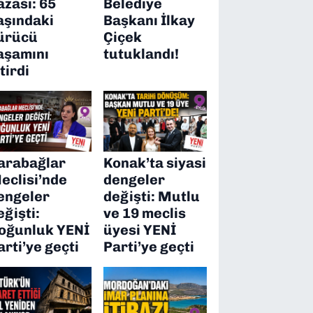
azası: 65
Belediye
aşındaki
Başkanı İlkay
ürücü
Çiçek
aşamını
tutuklandı!
itirdi
arabağlar
Konak’ta siyasi
eclisi’nde
dengeler
engeler
değişti: Mutlu
eğişti:
ve 19 meclis
oğunluk YENİ
üyesi YENİ
arti’ye geçti
Parti’ye geçti