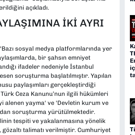
rildiğini açıkladı.
YLAŞIMINA İKİ AYRI
K
 "Bazı sosyal medya platformlarında yer
T
laşımlarda, bir şahsın emniyet
E
landığı ifadeler nedeniyle İstanbul
i
t
esen soruşturma başlatılmıştır. Yapılan
nusu paylaşımları gerçekleştirdiği
 Türk Ceza Kanunu’nun ilgili hükümleri
iyi alenen yayma' ve 'Devletin kurum ve
ndan soruşturma yürütülmektedir.
in tespiti ve yakalanmasına yönelik
T
, gözaltı talimatı verilmiştir. Cumhuriyet