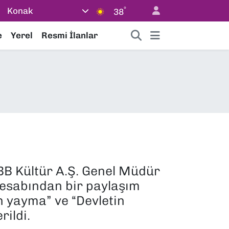
°
Konak
38
e
Yerel
Resmi İlanlar
BB Kültür A.Ş. Genel Müdür
 hesabından bir paylaşım
en yayma” ve “Devletin
rildi.