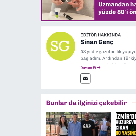
Uzmandan hay
yüzde 80'i ön
EDITÖR HAKKINDA
Sinan Genç
43 yıldır gazetecilik yapı
başladım. Ardından Türkiye
boyunca muhabir, editör,
Devam Et
yaptım. Ayrıca Yeni Asır 
anda Dokuz Eylül Gazetesi
Bunlar da ilginizi çekebilir