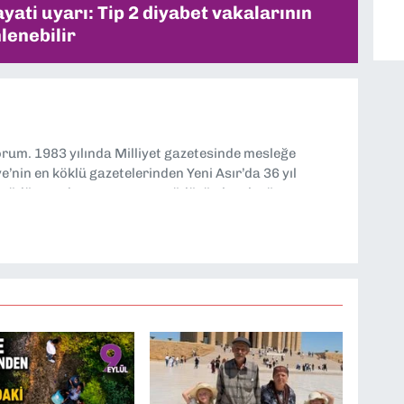
ati uyarı: Tip 2 diyabet vakalarının
lenebilir
yorum. 1983 yılında Milliyet gazetesinde mesleğe
’nin en köklü gazetelerinden Yeni Asır’da 36 yıl
 müdür yardımcısı ve spor müdürü olarak görev
TV’de 7 yıl boyunca programlar hazırlayıp sundum. Şu
'nde editörlük yapıyorum