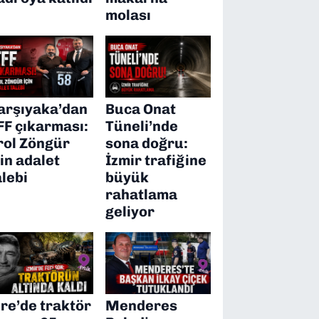
molası
arşıyaka’dan
Buca Onat
FF çıkarması:
Tüneli’nde
rol Zöngür
sona doğru:
çin adalet
İzmir trafiğine
alebi
büyük
rahatlama
geliyor
ire’de traktör
Menderes