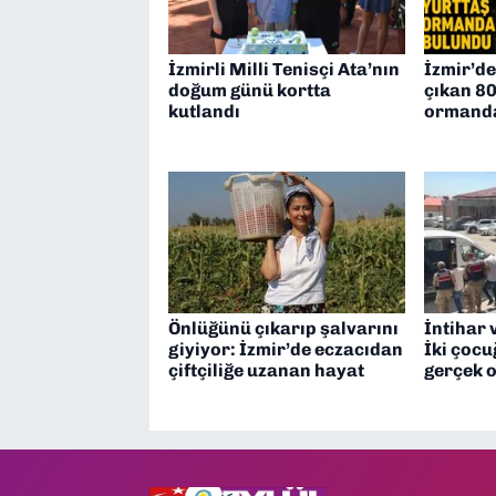
İzmirli Milli Tenisçi Ata’nın
İzmir’d
doğum günü kortta
çıkan 80
kutlandı
ormand
Önlüğünü çıkarıp şalvarını
İntihar 
giyiyor: İzmir’de eczacıdan
İki çoc
çiftçiliğe uzanan hayat
gerçek o