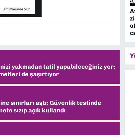
A
z
o
c
Y
inizi yakmadan tatil yapabileceğiniz yer:
metleri de şaşırtıyor
ne sınırları aştı: Güvenlik testinde
ete sızıp açık kullandı