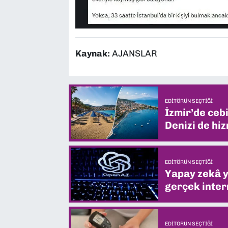
Kaynak:
AJANSLAR
EDITÖRÜN SEÇTIĞI
İzmir’de ceb
Denizi de hiz
EDITÖRÜN SEÇTIĞI
Yapay zekâ yi
gerçek intern
EDITÖRÜN SEÇTIĞI