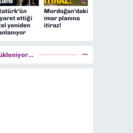
tatürk’ün
Mordoğan’daki
iyaret ettiği
imar planına
tel yeniden
itiraz!
anlanıyor
ükleniyor...