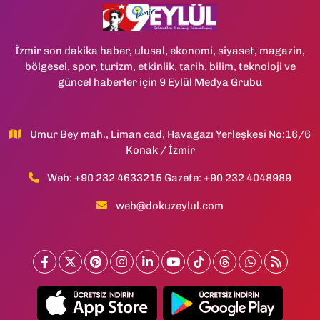
İzmir son dakika haber, ulusal, ekonomi, siyaset, magazin,
bölgesel, spor, turizm, etkinlik, tarih, bilim, teknoloji ve
güncel haberler için 9 Eylül Medya Grubu
Umur Bey mah., Liman cad, Havagazı Yerleşkesi No:16/6
Konak / İzmir
Web: +90 232 4633215 Gazete: +90 232 4048989
web@dokuzeylul.com