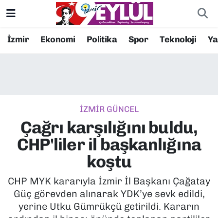
Resmi İlanlar
Konak Nöbetçi Eczaneler
İzmir
Ekonomi
Politika
Spor
Teknoloji
Y
BİLİM
Konak Hava Durumu
DÜNYA
Konak Trafik Yoğunluk Haritası
İZMİR GÜNCEL
EĞİTİM
Süper Lig Puan Durumu ve Fikstür
Çağrı karşılığını buldu,
EKONOMİ
Tüm Manşetler
CHP'liler il başkanlığına
koştu
KÜLTÜR SANAT
Son Dakika Haberleri
CHP MYK kararıyla İzmir İl Başkanı Çağatay
MAGAZİN
Haber Arşivi
Güç görevden alınarak YDK’ye sevk edildi,
yerine Utku Gümrükçü getirildi. Kararın
POLİTİKA