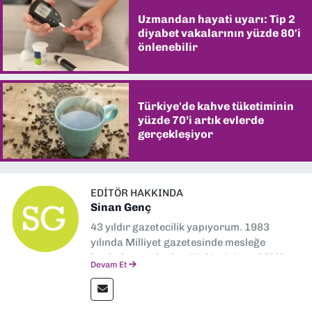
Uzmandan hayati uyarı: Tip 2
diyabet vakalarının yüzde 80'i
önlenebilir
Türkiye'de kahve tüketiminin
yüzde 70’i artık evlerde
gerçekleşiyor
EDITÖR HAKKINDA
Sinan Genç
43 yıldır gazetecilik yapıyorum. 1983
yılında Milliyet gazetesinde mesleğe
başladım. Ardından Türkiye’nin en köklü
Devam Et
gazetelerinden Yeni Asır’da 36 yıl boyunca
muhabir, editör, müdür yardımcısı ve spor
müdürü olarak görev yaptım. Ayrıca Yeni