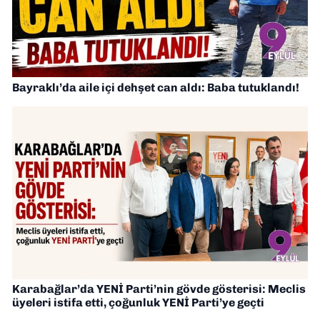
Bayraklı’da aile içi dehşet can aldı: Baba tutuklandı!
Karabağlar’da YENİ Parti’nin gövde gösterisi: Meclis
üyeleri istifa etti, çoğunluk YENİ Parti’ye geçti