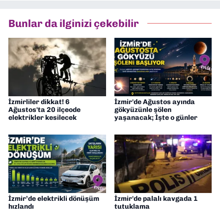
Asır TV’de 7 yıl boyunca programlar
hazırlayıp sundum. Şu anda Dokuz Eylül
Bunlar da ilginizi çekebilir
Gazetesi'nde editörlük yapıyorum
İzmirliler dikkat! 6
İzmir'de Ağustos ayında
Ağustos'ta 20 ilçeode
gökyüzünle şölen
elektrikler kesilecek
yaşanacak; İşte o günler
İzmir’de elektrikli dönüşüm
İzmir'de palalı kavgada 1
hızlandı
tutuklama