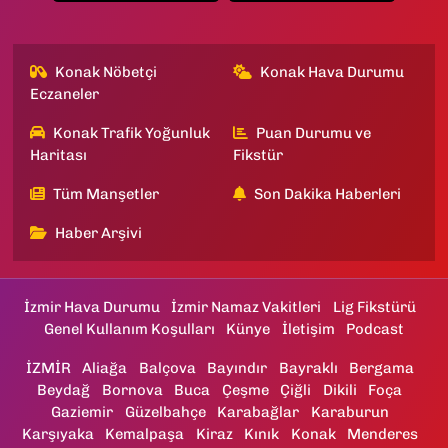
Konak Nöbetçi
Konak Hava Durumu
Eczaneler
Konak Trafik Yoğunluk
Puan Durumu ve
Haritası
Fikstür
Tüm Manşetler
Son Dakika Haberleri
Haber Arşivi
İzmir Hava Durumu
İzmir Namaz Vakitleri
Lig Fikstürü
Genel Kullanım Koşulları
Künye
İletişim
Podcast
İZMİR
Aliağa
Balçova
Bayındır
Bayraklı
Bergama
Beydağ
Bornova
Buca
Çeşme
Çiğli
Dikili
Foça
Gaziemir
Güzelbahçe
Karabağlar
Karaburun
Karşıyaka
Kemalpaşa
Kiraz
Kınık
Konak
Menderes