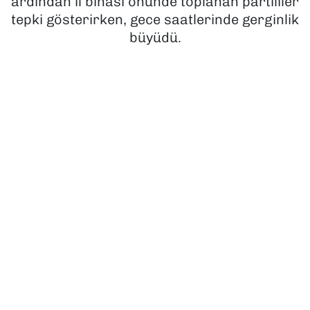
ardından il binası önünde toplanan partililer
tepki gösterirken, gece saatlerinde gerginlik
SAĞLIK
büyüdü.
SPOR
TEKNOLOJİ
YAŞAM
YEREL YÖNETİMLER