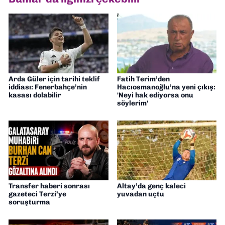
Müdürü” olarak görev almaktayım. Hak
odaklı haberciliğe dair çalışmalar
yapıyorum
Arda Güler için tarihi teklif
Fatih Terim’den
iddiası: Fenerbahçe’nin
Hacıosmanoğlu’na yeni çıkış:
kasası dolabilir
'Neyi hak ediyorsa onu
söylerim'
Transfer haberi sonrası
Altay’da genç kaleci
gazeteci Terzi’ye
yuvadan uçtu
soruşturma