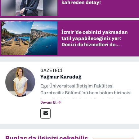
kahreden detay!
İzmir’de cebinizi yakmadan
tatil yapabileceğiniz yer:
Denizi de hizmetleri de
şaşırtıyor
GAZETECI
Yağmur Karadağ
Ege Üniversitesi İletişim Fakültesi
Gazetecilik Bölümü’nü hem bölüm birincisi
hem de fakülte birincisi olarak bitirdim.
Devam Et
Ardından Ege Üniversitesi'nde “Siyasal
İletişim” üzerine yüksek lisans eğitimimi
tamamladım. Halen aynı anabilim dalında
“İklim Krizi Haberciliği” üzerine doktora
eğitimim sürüyor. 9 Eylül'de “Haber
Bunlar da ilginizi çekebilir