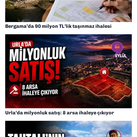
Bergama’da 90 milyon TL’lik taşınmaz ihalesi
Urla’da milyonluk satış: 8 arsa ihaleye çıkıyor