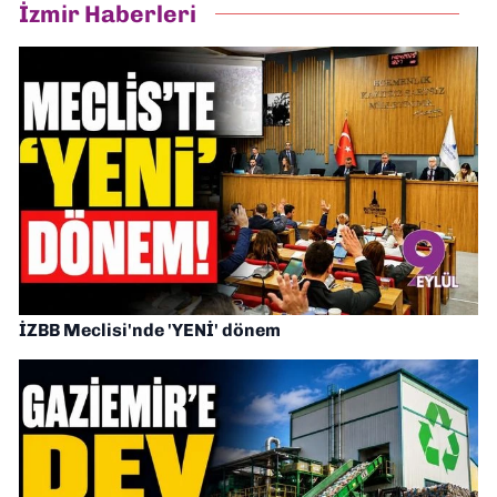
İzmir Haberleri
İZBB Meclisi'nde 'YENİ' dönem