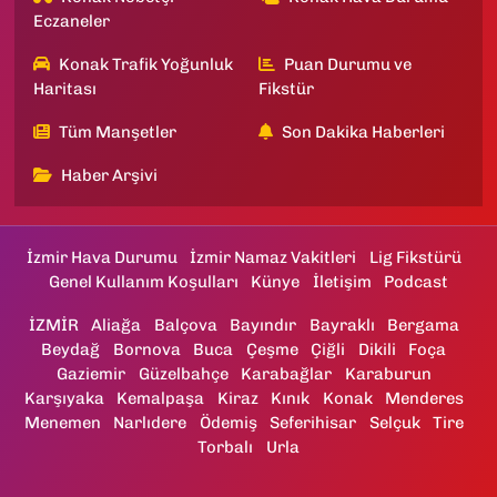
Eczaneler
Konak Trafik Yoğunluk
Puan Durumu ve
Haritası
Fikstür
Tüm Manşetler
Son Dakika Haberleri
Haber Arşivi
İzmir Hava Durumu
İzmir Namaz Vakitleri
Lig Fikstürü
Genel Kullanım Koşulları
Künye
İletişim
Podcast
İZMİR
Aliağa
Balçova
Bayındır
Bayraklı
Bergama
Beydağ
Bornova
Buca
Çeşme
Çiğli
Dikili
Foça
Gaziemir
Güzelbahçe
Karabağlar
Karaburun
Karşıyaka
Kemalpaşa
Kiraz
Kınık
Konak
Menderes
Menemen
Narlıdere
Ödemiş
Seferihisar
Selçuk
Tire
Torbalı
Urla