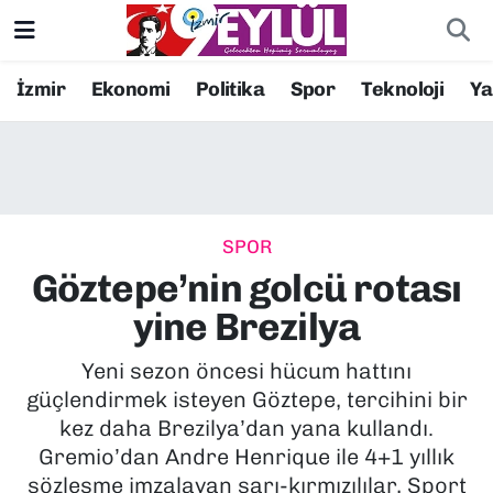
Resmi İlanlar
Konak Nöbetçi Eczaneler
İzmir
Ekonomi
Politika
Spor
Teknoloji
Y
BİLİM
Konak Hava Durumu
DÜNYA
Konak Trafik Yoğunluk Haritası
SPOR
EĞİTİM
Süper Lig Puan Durumu ve Fikstür
Göztepe’nin golcü rotası
EKONOMİ
Tüm Manşetler
yine Brezilya
KÜLTÜR SANAT
Son Dakika Haberleri
Yeni sezon öncesi hücum hattını
güçlendirmek isteyen Göztepe, tercihini bir
MAGAZİN
Haber Arşivi
kez daha Brezilya’dan yana kullandı.
Gremio’dan Andre Henrique ile 4+1 yıllık
POLİTİKA
sözleşme imzalayan sarı-kırmızılılar, Sport