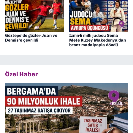
Göztepe’de gözler Juan ve
İzmirli milli judocu Sema
Dennis’e çevrildi
Mete Kuzey Makedonya'dan
bronz madalyayla döndü
Özel Haber