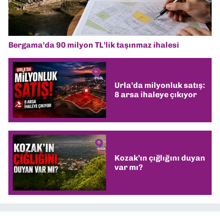
Bergama’da 90 milyon TL’lik taşınmaz ihalesi
Urla’da milyonluk satış:
8 arsa ihaleye çıkıyor
Kozak’ın çığlığını duyan
var mı?