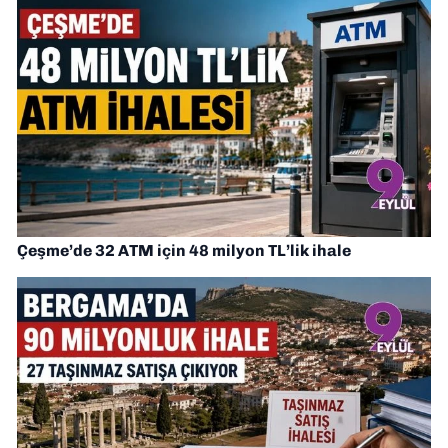
Çeşme’de 32 ATM için 48 milyon TL’lik ihale