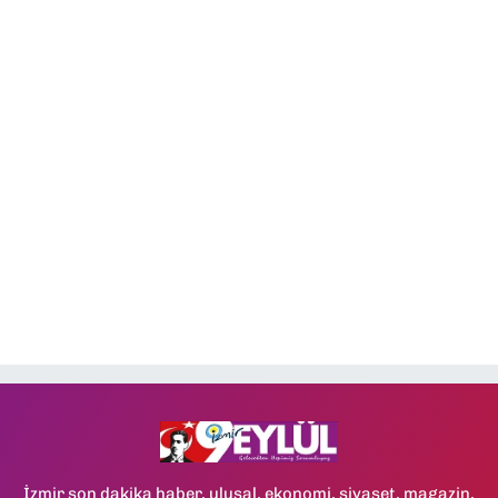
İzmir son dakika haber, ulusal, ekonomi, siyaset, magazin,