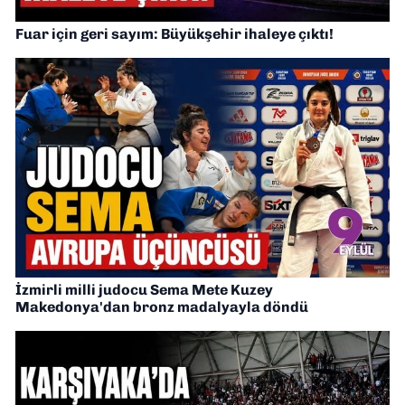
Fuar için geri sayım: Büyükşehir ihaleye çıktı!
İzmirli milli judocu Sema Mete Kuzey
Makedonya'dan bronz madalyayla döndü