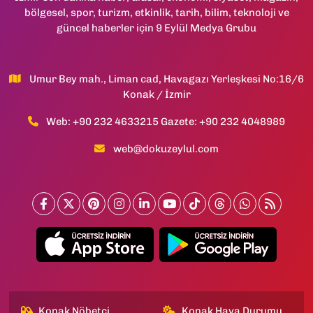
bölgesel, spor, turizm, etkinlik, tarih, bilim, teknoloji ve
güncel haberler için 9 Eylül Medya Grubu
Umur Bey mah., Liman cad, Havagazı Yerleşkesi No:16/6
Konak / İzmir
Web: +90 232 4633215 Gazete: +90 232 4048989
web@dokuzeylul.com
Konak Nöbetçi
Konak Hava Durumu