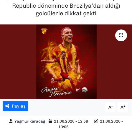
Republic döneminde Brezilya’dan aldığı
SAĞLIK
golcülerle dikkat çekti
SPOR
TEKNOLOJİ
YAŞAM
YEREL YÖNETİMLER
Paylaş
-
+
A
A
Yağmur Karadağ
21.06.2026 - 12:58
21.06.2026 -
13:06