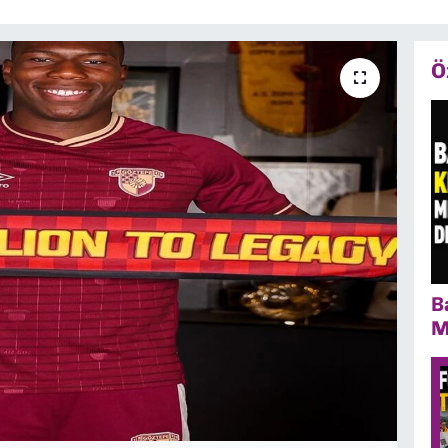
Ö
B
M