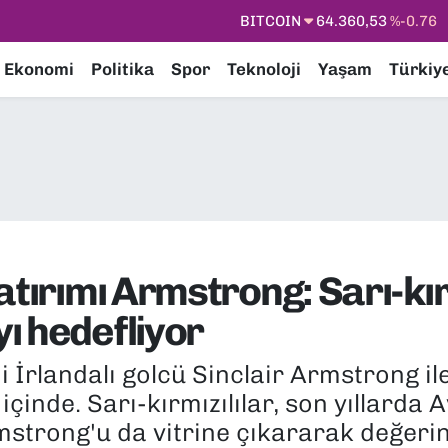
DOLAR
47,7069
%0.17
EURO
55,0265
%0.01
Ekonomi
Politika
Spor
Teknoloji
Yaşam
Türkiy
STERLİN
64,1897
%0.02
GRAM ALTIN
6574.81
%1.44
BİST100
13.887
%64
BITCOIN
64.360,53
%-0.76
atırımı Armstrong: Sarı-kır
ı hedefliyor
ni İrlandalı golcü Sinclair Armstrong i
çinde. Sarı-kırmızılılar, son yıllarda 
strong'u da vitrine çıkararak değerini