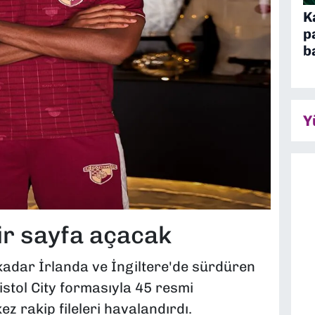
K
p
b
Y
ir sayfa açacak
kadar İrlanda ve İngiltere'de sürdüren
stol City formasıyla 45 resmi
z rakip fileleri havalandırdı.