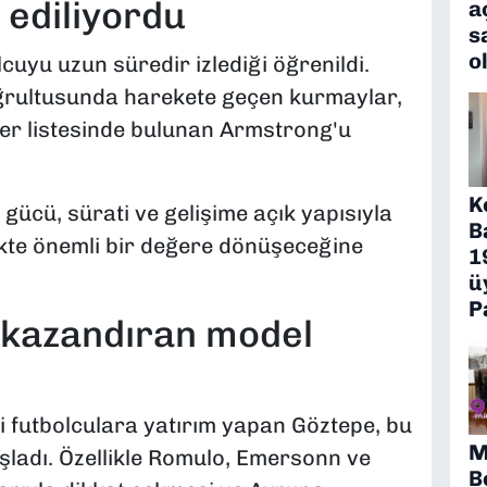
 ediliyordu
a
s
o
cuyu uzun süredir izlediği öğrenildi.
ğrultusunda harekete geçen kurmaylar,
er listesinde bulunan Armstrong'u
K
gücü, sürati ve gelişime açık yapısıyla
B
kte önemli bir değere dönüşeceğine
1
ü
P
 kazandıran model
li futbolculara yatırım yapan Göztepe, bu
M
aşladı. Özellikle Romulo, Emersonn ve
B