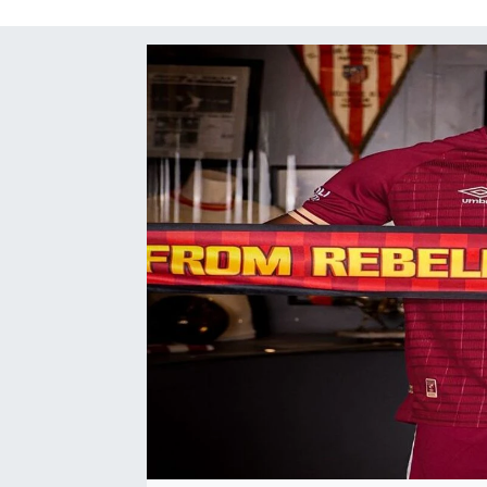
SAĞLIK
SPOR
TEKNOLOJİ
YAŞAM
YEREL YÖNETİMLER