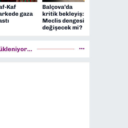
af-Kaf
Balçova’da
arkede gaza
kritik bekleyiş:
astı
Meclis dengesi
değişecek mi?
ükleniyor...