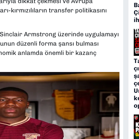
arıyla dikkat çekmesi ve Avrupa
B
rı-kırmızılıların transfer politikasını
Ç
i
i Sinclair Armstrong üzerinde uygulamayı
cunun düzenli forma şansı bulması
nomik anlamda önemli bir kazanç
T
ç
ş
ç
U
k
o