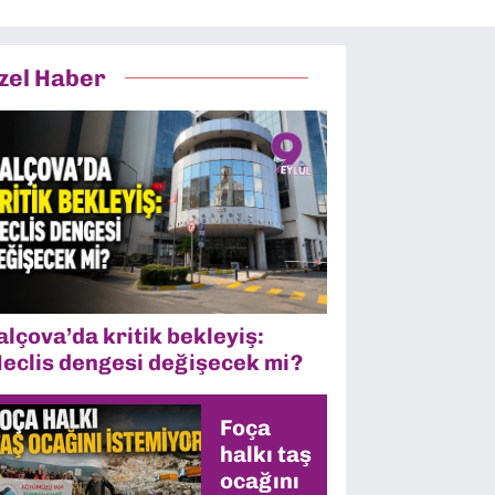
zel Haber
alçova’da kritik bekleyiş:
eclis dengesi değişecek mi?
Foça
halkı taş
ocağını