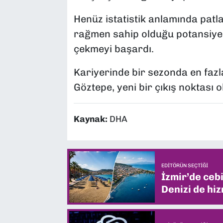
Henüz istatistik anlamında pat
rağmen sahip olduğu potansiyel 
çekmeyi başardı.
Kariyerinde bir sezonda en fazl
Göztepe, yeni bir çıkış noktası 
Kaynak:
DHA
EDITÖRÜN SEÇTIĞI
İzmir’de ceb
Denizi de hiz