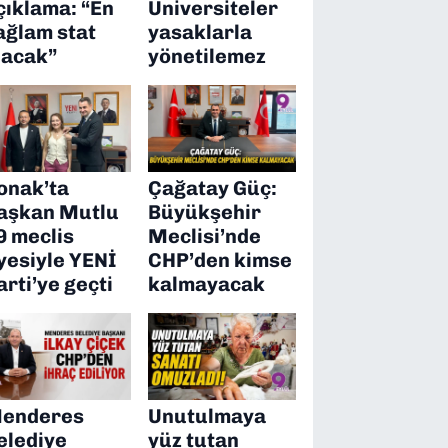
çıklama: “En
Üniversiteler
ağlam stat
yasaklarla
lacak”
yönetilemez
onak’ta
Çağatay Güç:
aşkan Mutlu
Büyükşehir
9 meclis
Meclisi’nde
yesiyle YENİ
CHP’den kimse
arti’ye geçti
kalmayacak
enderes
Unutulmaya
elediye
yüz tutan