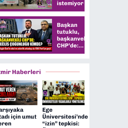
istemiyor
Başkan
tutuklu,
başkanvekili
CHP’de:
Meclis
çoğunluğu
kimde?
zmir Haberleri
arşıyaka
Ege
tadı için umut
Üniversitesi’nde
eren
“izin” tepkisi: