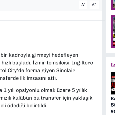
-
+
A
A
ı bir kadroyla girmeyi hedefleyen
ızlı başladı. İzmir temsilcisi, İngiltere
İ
ol City'de forma giyen Sinclair
sferde ilk imzasını attı.
 1 yılı opsiyonlu olmak üzere 5 yıllık
ızılı kulübün bu transfer için yaklaşık
K
S
i ödediği belirtildi.
v