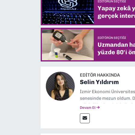
EDITÖRÜN SEÇTIĞI
Yapay zekâ yi
gerçek intern
EDITÖRÜN SEÇTIĞI
Uzmandan hay
yüzde 80'i ön
EDITÖR HAKKINDA
Selin Yıldırım
İzmir Ekonomi Üniversite
senesinde mezun oldum. Do
editörlük görevini de üstl
Devam Et