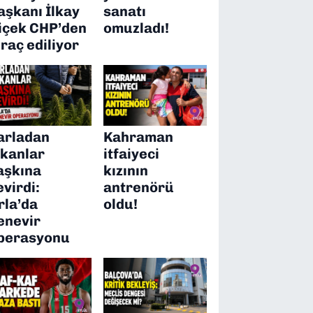
aşkanı İlkay
sanatı
içek CHP’den
omuzladı!
hraç ediliyor
arladan
Kahraman
ıkanlar
itfaiyeci
aşkına
kızının
evirdi:
antrenörü
rla’da
oldu!
enevir
perasyonu