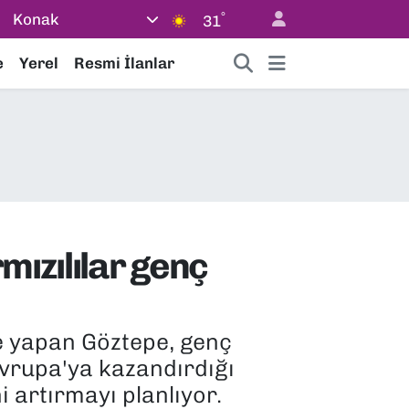
°
Konak
31
e
Yerel
Resmi İlanlar
mızılılar genç
le yapan Göztepe, genç
Avrupa'ya kazandırdığı
 artırmayı planlıyor.