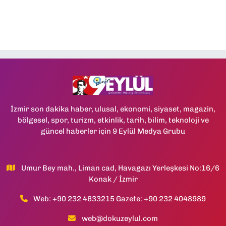
İzmir son dakika haber, ulusal, ekonomi, siyaset, magazin,
bölgesel, spor, turizm, etkinlik, tarih, bilim, teknoloji ve
güncel haberler için 9 Eylül Medya Grubu
Umur Bey mah., Liman cad, Havagazı Yerleşkesi No:16/6
Konak / İzmir
Web: +90 232 4633215 Gazete: +90 232 4048989
web@dokuzeylul.com