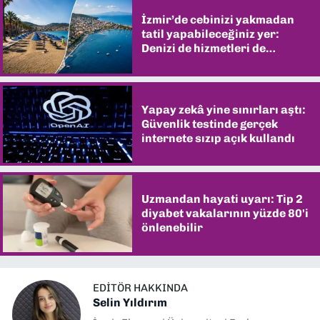
İzmir’de cebinizi yakmadan
tatil yapabileceğiniz yer:
Denizi de hizmetleri de
şaşırtıyor
Yapay zekâ yine sınırları aştı:
Güvenlik testinde gerçek
internete sızıp açık kullandı
Uzmandan hayati uyarı: Tip 2
diyabet vakalarının yüzde 80'i
önlenebilir
EDITÖR HAKKINDA
Selin Yıldırım