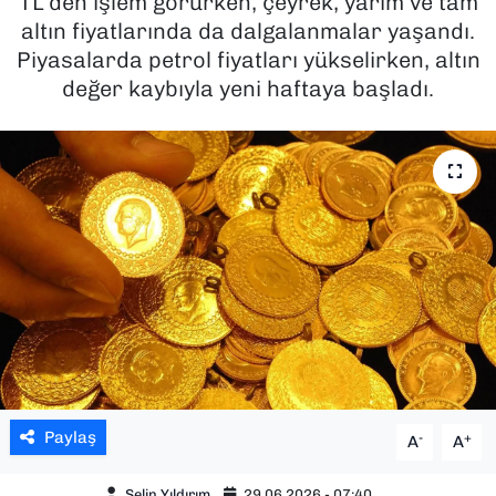
TL’den işlem görürken, çeyrek, yarım ve tam
altın fiyatlarında da dalgalanmalar yaşandı.
SAĞLIK
Piyasalarda petrol fiyatları yükselirken, altın
değer kaybıyla yeni haftaya başladı.
SPOR
TEKNOLOJİ
YAŞAM
YEREL YÖNETİMLER
Paylaş
-
+
A
A
Selin Yıldırım
29.06.2026 - 07:40