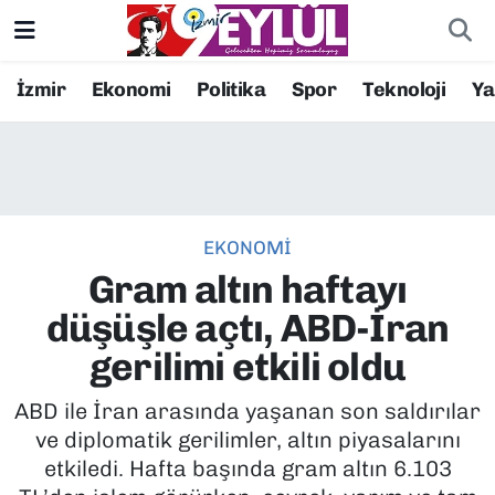
Resmi İlanlar
Konak Nöbetçi Eczaneler
İzmir
Ekonomi
Politika
Spor
Teknoloji
Y
BİLİM
Konak Hava Durumu
DÜNYA
Konak Trafik Yoğunluk Haritası
EKONOMİ
EĞİTİM
Süper Lig Puan Durumu ve Fikstür
Gram altın haftayı
EKONOMİ
Tüm Manşetler
düşüşle açtı, ABD-İran
gerilimi etkili oldu
KÜLTÜR SANAT
Son Dakika Haberleri
ABD ile İran arasında yaşanan son saldırılar
MAGAZİN
Haber Arşivi
ve diplomatik gerilimler, altın piyasalarını
etkiledi. Hafta başında gram altın 6.103
POLİTİKA