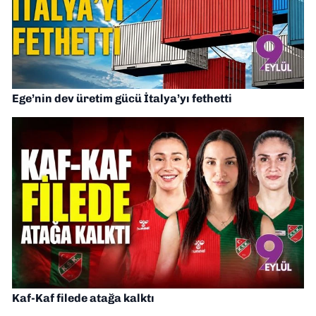
Ege’nin dev üretim gücü İtalya’yı fethetti
Kaf-Kaf filede atağa kalktı