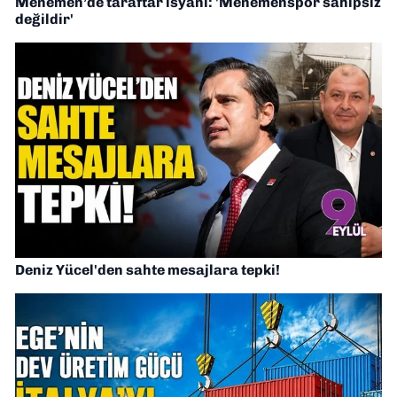
Menemen’de taraftar isyanı: 'Menemenspor sahipsiz
değildir'
Deniz Yücel'den sahte mesajlara tepki!