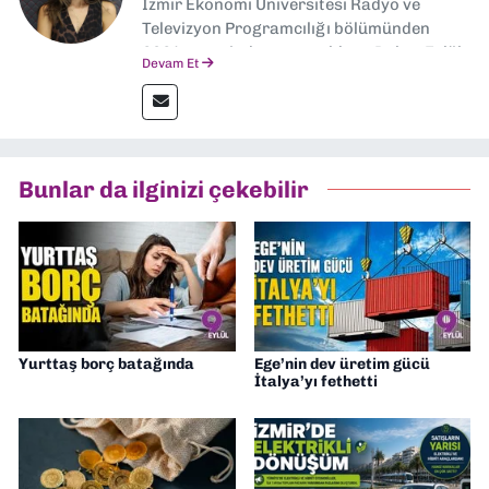
İzmir Ekonomi Üniversitesi Radyo ve
Televizyon Programcılığı bölümünden
2024 senesinde mezun oldum. Dokuz Eylül
Devam Et
Gazetesi'nde spor yazarlığı yaparken,
editörlük görevini de üstleniyorum.
Bunlar da ilginizi çekebilir
Yurttaş borç batağında
Ege’nin dev üretim gücü
İtalya’yı fethetti