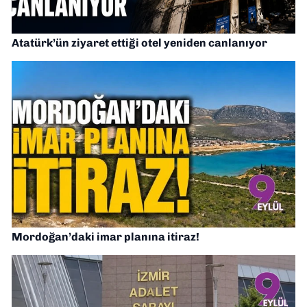
Atatürk’ün ziyaret ettiği otel yeniden canlanıyor
Mordoğan’daki imar planına itiraz!