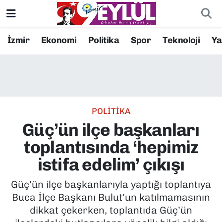
Resmi İlanlar
Konak Nöbetçi Eczaneler
İzmir
Ekonomi
Politika
Spor
Teknoloji
Y
BİLİM
Konak Hava Durumu
DÜNYA
Konak Trafik Yoğunluk Haritası
POLİTİKA
EĞİTİM
Süper Lig Puan Durumu ve Fikstür
Güç’ün ilçe başkanları
EKONOMİ
Tüm Manşetler
toplantısında ‘hepimiz
istifa edelim’ çıkışı
KÜLTÜR SANAT
Son Dakika Haberleri
Güç’ün ilçe başkanlarıyla yaptığı toplantıya
MAGAZİN
Haber Arşivi
Buca İlçe Başkanı Bulut’un katılmamasının
dikkat çekerken, toplantıda Güç’ün
POLİTİKA