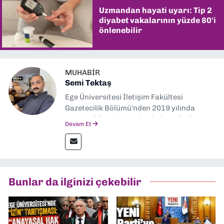
Uzmandan hayati uyarı: Tip 2
diyabet vakalarının yüzde 80'i
önlenebilir
MUHABIR
Semi Tektaş
Ege Üniversitesi İletişim Fakültesi
Gazetecilik Bölümü’nden 2019 yılında
mezun oldum. Mezuniyetimin ardından
Devam Et
Ekonomik Çözüm, Yeni İzmir ve İlkses
Gazetesi gibi yayınlarda görev alarak
gazetecilik kariyerime başladım. Şubat
2026’dan bu yana ise Dokuz Eylül
Gazetesi’nde politika ve ekonomi
Bunlar da ilginizi çekebilir
muhabirliği yapıyorum.