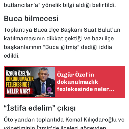
butlancılar’a” yönelik bilgi aldığı belirtildi.
Buca bilmecesi
Toplantıya Buca İlçe Başkanı Suat Bulut’un
katılmamasının dikkat çektiği ve bazı ilçe
başkanlarının “Buca gitmiş” dediği iddia
edildi.
Özgür Özel'in
dokunulmazlık
fezlekesinde neler
var?
“İstifa edelim” çıkışı
Öte yandan toplantıda Kemal Kılıçdaroğlu ve
yönetiminin İzmir’de ilçeleri görevden