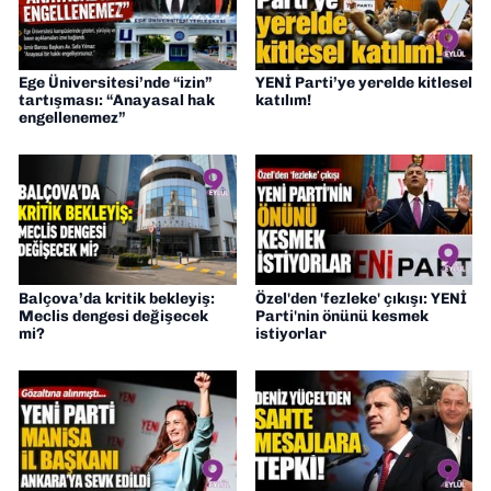
Ege Üniversitesi’nde “izin”
YENİ Parti’ye yerelde kitlesel
tartışması: “Anayasal hak
katılım!
engellenemez”
Balçova’da kritik bekleyiş:
Özel'den 'fezleke' çıkışı: YENİ
Meclis dengesi değişecek
Parti'nin önünü kesmek
mi?
istiyorlar