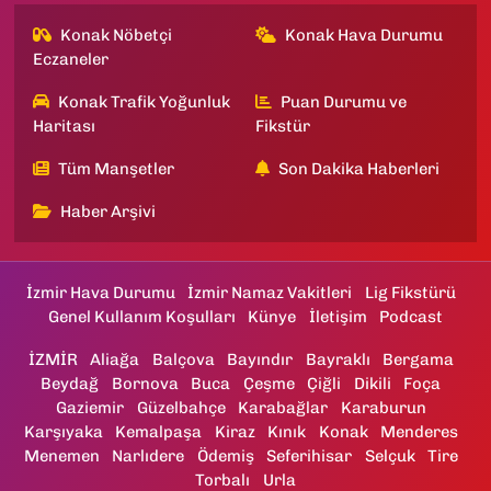
Konak Nöbetçi
Konak Hava Durumu
Eczaneler
Konak Trafik Yoğunluk
Puan Durumu ve
Haritası
Fikstür
Tüm Manşetler
Son Dakika Haberleri
Haber Arşivi
İzmir Hava Durumu
İzmir Namaz Vakitleri
Lig Fikstürü
Genel Kullanım Koşulları
Künye
İletişim
Podcast
İZMİR
Aliağa
Balçova
Bayındır
Bayraklı
Bergama
Beydağ
Bornova
Buca
Çeşme
Çiğli
Dikili
Foça
Gaziemir
Güzelbahçe
Karabağlar
Karaburun
Karşıyaka
Kemalpaşa
Kiraz
Kınık
Konak
Menderes
Menemen
Narlıdere
Ödemiş
Seferihisar
Selçuk
Tire
Torbalı
Urla