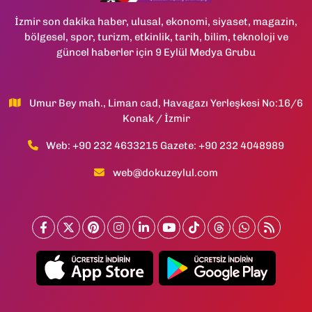
İzmir son dakika haber, ulusal, ekonomi, siyaset, magazin,
bölgesel, spor, turizm, etkinlik, tarih, bilim, teknoloji ve
güncel haberler için 9 Eylül Medya Grubu
Umur Bey mah., Liman cad, Havagazı Yerleşkesi No:16/6
Konak / İzmir
Web: +90 232 4633215 Gazete: +90 232 4048989
web@dokuzeylul.com