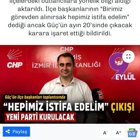
ilçelerdeki butlancılara yönelik bilgi aldığı
aktarıldı. İlçe başkanlarının “Birimiz
SAĞLIK
görevden alınırsak hepimiz istifa edelim”
dediği ancak Güç’ün ayın 20’sinde çıkacak
SPOR
karara işaret ettiği bildirildi.
TEKNOLOJİ
YAŞAM
YEREL YÖNETİMLER
Paylaş
-
+
A
A