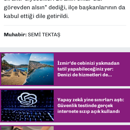
görevden alsın” dediği, ilçe başkanlarının da
kabul ettiği dile getirildi.
Muhabir:
SEMİ TEKTAŞ
İzmir’de cebinizi yakmadan
tatil yapabileceğiniz yer:
Denizi de hizmetleri de
şaşırtıyor
Yapay zekâ yine sınırları aştı:
Güvenlik testinde gerçek
internete sızıp açık kullandı