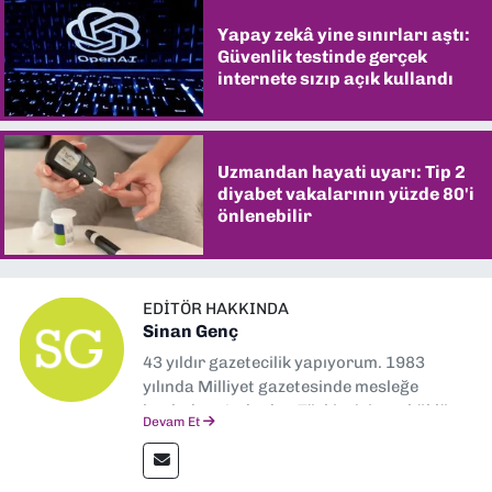
Yapay zekâ yine sınırları aştı:
Güvenlik testinde gerçek
internete sızıp açık kullandı
Uzmandan hayati uyarı: Tip 2
diyabet vakalarının yüzde 80'i
önlenebilir
EDITÖR HAKKINDA
Sinan Genç
43 yıldır gazetecilik yapıyorum. 1983
yılında Milliyet gazetesinde mesleğe
başladım. Ardından Türkiye’nin en köklü
Devam Et
gazetelerinden Yeni Asır’da 36 yıl boyunca
muhabir, editör, müdür yardımcısı ve spor
müdürü olarak görev yaptım. Ayrıca Yeni