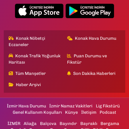
Konak Nöbetçi
Konak Hava Durumu
Eczaneler
Konak Trafik Yoğunluk
Puan Durumu ve
Haritası
Fikstür
Tüm Manşetler
Son Dakika Haberleri
Haber Arşivi
İzmir Hava Durumu
İzmir Namaz Vakitleri
Lig Fikstürü
Genel Kullanım Koşulları
Künye
İletişim
Podcast
İZMİR
Aliağa
Balçova
Bayındır
Bayraklı
Bergama