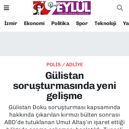
Resmi İlanlar
Konak Nöbetçi Eczaneler
İzmir
Ekonomi
Politika
Spor
Teknoloji
Y
BİLİM
Konak Hava Durumu
DÜNYA
Konak Trafik Yoğunluk Haritası
POLİS / ADLİYE
EĞİTİM
Süper Lig Puan Durumu ve Fikstür
Gülistan
EKONOMİ
Tüm Manşetler
soruşturmasında yeni
gelişme
KÜLTÜR SANAT
Son Dakika Haberleri
Gülistan Doku soruşturması kapsamında
MAGAZİN
Haber Arşivi
hakkında çıkarılan kırmızı bülten sonrası
ABD’de tutuklanan Umut Altaş’ın işaret ettiği
POLİTİKA