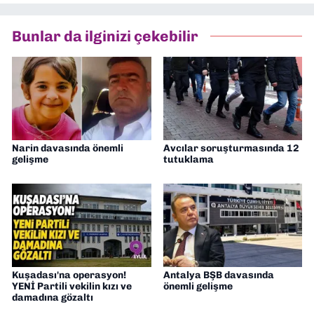
Asır TV’de 7 yıl boyunca programlar
hazırlayıp sundum. Şu anda Dokuz Eylül
Bunlar da ilginizi çekebilir
Gazetesi'nde editörlük yapıyorum
Narin davasında önemli
Avcılar soruşturmasında 12
gelişme
tutuklama
Kuşadası'na operasyon!
Antalya BŞB davasında
YENİ Partili vekilin kızı ve
önemli gelişme
damadına gözaltı