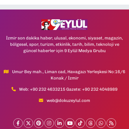
İzmir son dakika haber, ulusal, ekonomi, siyaset, magazin,
bölgesel, spor, turizm, etkinlik, tarih, bilim, teknoloji ve
güncel haberler için 9 Eylül Medya Grubu
Umur Bey mah., Liman cad, Havagazı Yerleşkesi No:16/6
Konak / İzmir
Web: +90 232 4633215 Gazete: +90 232 4048989
web@dokuzeylul.com