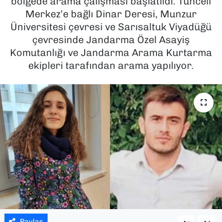
bölgede arama çalışması başlatıldı. Tunceli
Merkez’e bağlı Dinar Deresi, Munzur
SAĞLIK
Üniversitesi çevresi ve Sarısaltuk Viyadüğü
çevresinde Jandarma Özel Asayiş
SPOR
Komutanlığı ve Jandarma Arama Kurtarma
ekipleri tarafından arama yapılıyor.
TEKNOLOJİ
YAŞAM
YEREL YÖNETİMLER
Paylaş
-
+