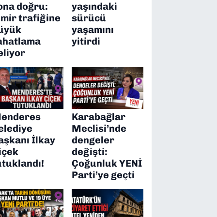
ona doğru:
yaşındaki
zmir trafiğine
sürücü
üyük
yaşamını
ahatlama
yitirdi
eliyor
enderes
Karabağlar
elediye
Meclisi’nde
aşkanı İlkay
dengeler
içek
değişti:
utuklandı!
Çoğunluk YENİ
Parti’ye geçti