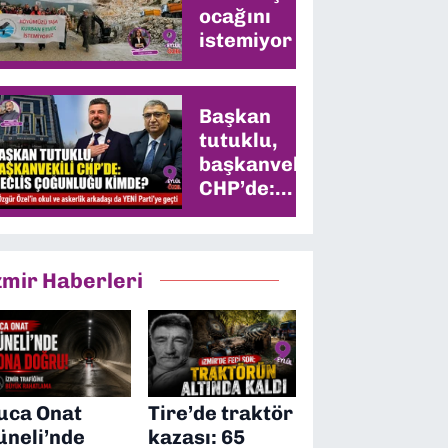
ocağını
istemiyor
Başkan
tutuklu,
başkanvekili
CHP’de:
Meclis
çoğunluğu
kimde?
zmir Haberleri
uca Onat
Tire’de traktör
üneli’nde
kazası: 65