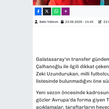
Selin Yıldırım
23.06.2026 - 14:45
23.0
Galatasaray'ın transfer günde
Çalhanoğlu ile ilgili dikkat çeke
Zeki Uzundurukan, milli futbolcu
listesinde bulunmadığını öne sü
Yeni sezon öncesinde kadrosun
gözler Avrupa'da forma giyen Tü
açıklamalar, taraftarların hey