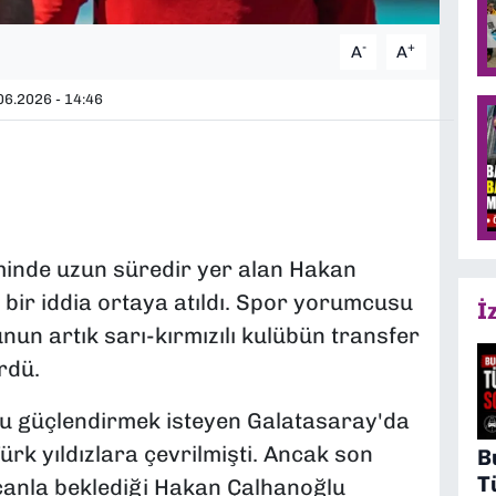
-
+
A
A
6.2026 - 14:46
minde uzun süredir yer alan Hakan
n bir iddia ortaya atıldı. Spor yorumcusu
İ
nun artık sarı-kırmızılı kulübün transfer
rdü.
u güçlendirmek isteyen Galatasaray'da
rk yıldızlara çevrilmişti. Ancak son
B
T
ecanla beklediği Hakan Çalhanoğlu