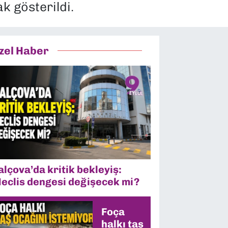
k gösterildi.
zel Haber
alçova’da kritik bekleyiş:
eclis dengesi değişecek mi?
Foça
halkı taş