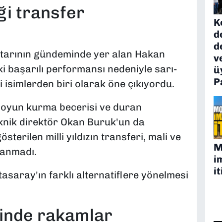
ği transfer
K
d
d
ftarının gündeminde yer alan Hakan
v
 başarılı performansı nedeniyle sarı-
ü
P
i isimlerden biri olarak öne çıkıyordu.
i, oyun kurma becerisi ve duran
teknik direktör Okan Buruk'un da
terilen milli yıldızın transferi, mali ve
M
lanmadı.
i
it
asaray'ın farklı alternatiflere yönelmesi
inde rakamlar