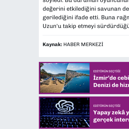
değerini etkilediğini savunan de
gerilediğini ifade etti. Buna ra
Uzun'u takip etmeyi sürdürdüğü b
Kaynak:
HABER MERKEZİ
EDITÖRÜN SEÇTIĞI
İzmir’de ceb
Denizi de hiz
EDITÖRÜN SEÇTIĞI
Yapay zekâ yi
gerçek intern