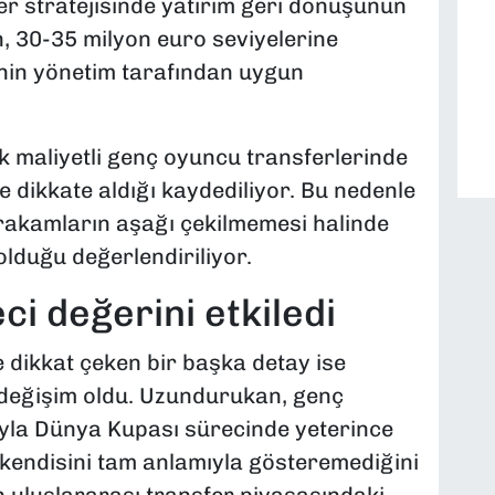
r stratejisinde yatırım geri dönüşünün
n, 30-35 milyon euro seviyelerine
inin yönetim tarafından uygun
k maliyetli genç oyuncu transferlerinde
de dikkate aldığı kaydediliyor. Bu nedenle
rakamların aşağı çekilmemesi halinde
olduğu değerlendiriliyor.
i değerini etkiledi
 dikkat çeken bir başka detay ise
değişim oldu. Uzundurukan, genç
ıyla Dünya Kupası sürecinde yeterince
 kendisini tam anlamıyla gösteremediğini
uluslararası transfer piyasasındaki