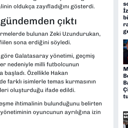
s
inin oldukça zayıfladığını gösterdi.
İ
b
 gündemden çıktı
r
g
irmelerde bulunan Zeki Uzundurukan,
ilen sona erdiğini söyledi.
 göre Galatasaray yönetimi, geçmiş
r nedeniyle milli futbolcunun
M
 başladı. Özellikle Hakan
B
e farklı isimlerle temas kurmasının
B
Ç
eri oluşturduğu ifade edildi.
t
eşme ihtimalinin bulunduğunu belirten
önetiminin oyuncunun ayrılığına izin