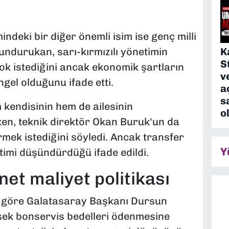
deki bir diğer önemli isim ise genç milli
K
undurukan, sarı-kırmızılı yönetimin
S
 istediğini ancak ekonomik şartların
v
gel olduğunu ifade etti.
a
s
endisinin hem de ailesinin
o
ken, teknik direktör Okan Buruk'un da
k istediğini söyledi. Ancak transfer
Y
imi düşündürdüğü ifade edildi.
et maliyet politikası
 göre Galatasaray Başkanı Dursun
sek bonservis bedelleri ödenmesine