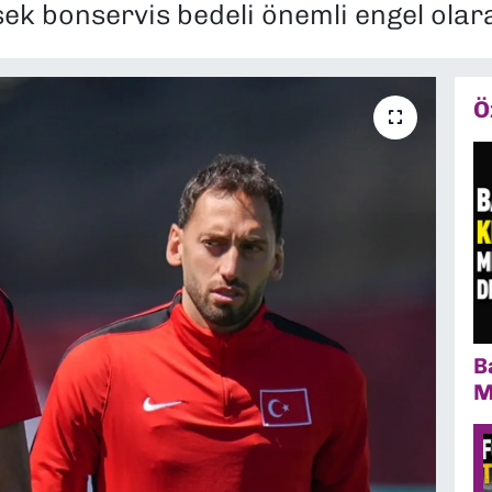
sek bonservis bedeli önemli engel olara
Ö
B
M