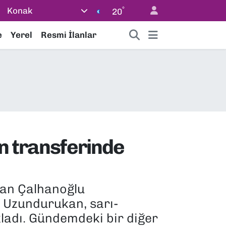
°
Konak
20
e
Yerel
Resmi İlanlar
n transferinde
kan Çalhanoğlu
 Uzundurukan, sarı-
çıkladı. Gündemdeki bir diğer