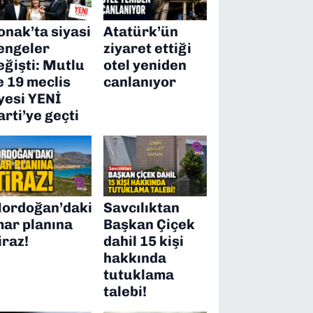
onak’ta siyasi
Atatürk’ün
engeler
ziyaret ettiği
eğişti: Mutlu
otel yeniden
e 19 meclis
canlanıyor
yesi YENİ
arti’ye geçti
ordoğan’daki
Savcılıktan
mar planına
Başkan Çiçek
iraz!
dahil 15 kişi
hakkında
tutuklama
talebi!