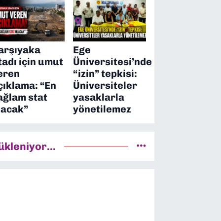
arşıyaka
Ege
tadı için umut
Üniversitesi’nde
eren
“izin” tepkisi:
çıklama: “En
Üniversiteler
ağlam stat
yasaklarla
lacak”
yönetilemez
ükleniyor...