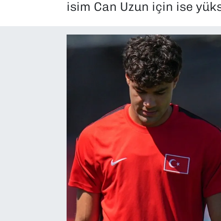
isim Can Uzun için ise yük
SAĞLIK
SPOR
TEKNOLOJİ
YAŞAM
YEREL YÖNETİMLER