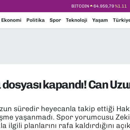
DOLAR
47,7436
%0.18
EURO
55,2510
%0.32
Ekonomi
Politika
Spor
Teknoloji
Yaşam
Türkiy
STERLİN
64,4811
%0.38
GRAM ALTIN
6660.55
%0.03
BİST100
13.779
%-14
BITCOIN
64.959,79
%1.11
dosyası kapandı! Can Uzu
uzun süredir heyecanla takip ettiği Ha
lişme yaşanmadı. Spor yorumcusu Zeki
ızla ilgili planlarını rafa kaldırdığını a