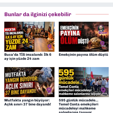
Bunlar da ilginizi çekebilir
Buca’da TİS imzalandı: İlk 6
Emekçinin payına ölüm düştü
ay için yüzde 24 zam
Mutfakta yangın büyüyor:
595 günlük mücadele...
Açlık sınırı 37 bine dayandı!
Temel Conta emekçileri
mücadeleyi mahkeme
salonlarına taşıyor