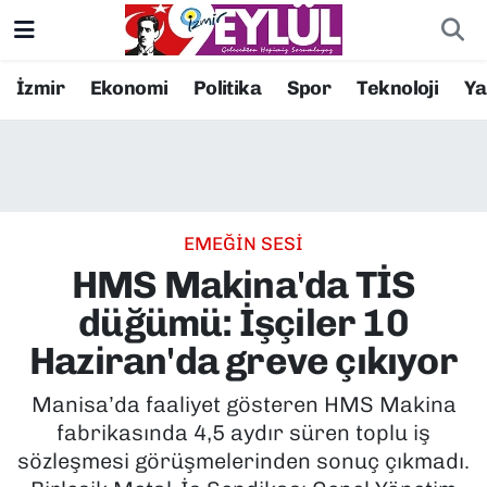
Resmi İlanlar
Konak Nöbetçi Eczaneler
İzmir
Ekonomi
Politika
Spor
Teknoloji
Y
BİLİM
Konak Hava Durumu
DÜNYA
Konak Trafik Yoğunluk Haritası
EMEĞİN SESİ
EĞİTİM
Süper Lig Puan Durumu ve Fikstür
HMS Makina'da TİS
EKONOMİ
Tüm Manşetler
düğümü: İşçiler 10
Haziran'da greve çıkıyor
KÜLTÜR SANAT
Son Dakika Haberleri
Manisa’da faaliyet gösteren HMS Makina
MAGAZİN
Haber Arşivi
fabrikasında 4,5 aydır süren toplu iş
sözleşmesi görüşmelerinden sonuç çıkmadı.
POLİTİKA