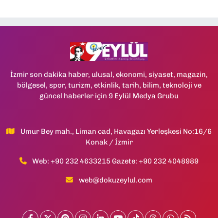
İzmir son dakika haber, ulusal, ekonomi, siyaset, magazin,
bölgesel, spor, turizm, etkinlik, tarih, bilim, teknoloji ve
güncel haberler için 9 Eylül Medya Grubu
Umur Bey mah., Liman cad, Havagazı Yerleşkesi No:16/6
Konak / İzmir
Web: +90 232 4633215 Gazete: +90 232 4048989
web@dokuzeylul.com