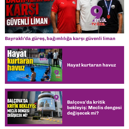
Bayraklı’da güreş, bağımlılığa karşı güvenli liman
Hayat kurtaran havuz
Balçova’da kritik
bekleyiş: Meclis dengesi
değişecek mi?