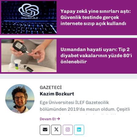
Yapay zekâ yine sınırları aştı:
Güvenlik testinde gerçek
internete sızıp açık kullandı
Uzmandan hayati uyarı: Tip 2
diyabet vakalarının yüzde 80'i
önlenebilir
GAZETECI
Kazim Bozkurt
Ege Üniversitesi İLEF Gazetecilik
bölümünden 2019'da mezun oldum. Çeşitli
yerel ve ulusal gazetelerde editörlük,
Devam Et
muhabirlik yaptım. Teknoloji bloglarını
okumayı severim.