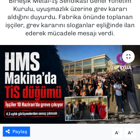
Birleşik Metal-İş Sendikası Genel Yönetim
Kurulu, uyuşmazlık üzerine grev kararı
SAĞLIK
aldığını duyurdu. Fabrika önünde toplanan
işçiler, grev kararını sloganlar eşliğinde ilan
SPOR
ederek mücadele mesajı verdi.
TEKNOLOJİ
YAŞAM
YEREL YÖNETİMLER
Paylaş
-
+
A
A