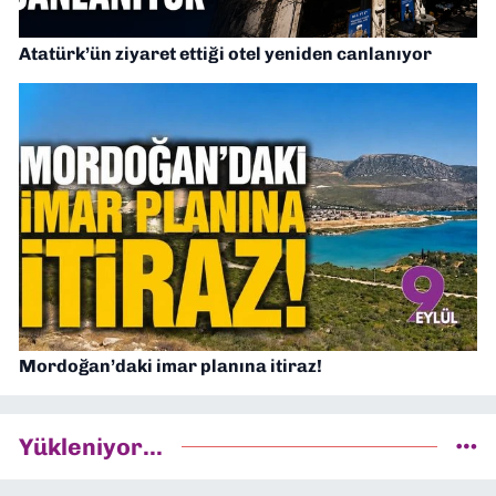
Atatürk’ün ziyaret ettiği otel yeniden canlanıyor
Mordoğan’daki imar planına itiraz!
Yükleniyor...