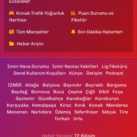
Eczaneler
Konak Trafik Yoğunluk
Puan Durumu ve
Haritası
Fikstür
Tüm Manşetler
Son Dakika Haberleri
Haber Arşivi
İzmir Hava Durumu
İzmir Namaz Vakitleri
Lig Fikstürü
Genel Kullanım Koşulları
Künye
İletişim
Podcast
İZMİR
Aliağa
Balçova
Bayındır
Bayraklı
Bergama
Beydağ
Bornova
Buca
Çeşme
Çiğli
Dikili
Foça
Gaziemir
Güzelbahçe
Karabağlar
Karaburun
Karşıyaka
Kemalpaşa
Kiraz
Kınık
Konak
Menderes
Menemen
Narlıdere
Ödemiş
Seferihisar
Selçuk
Tire
Torbalı
Urla
Haber Yazılımı:
TE Bilişim