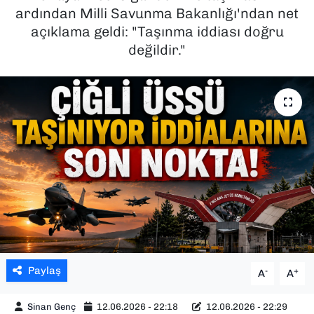
ardından Milli Savunma Bakanlığı'ndan net
SAĞLIK
açıklama geldi: "Taşınma iddiası doğru
değildir."
SPOR
TEKNOLOJİ
YAŞAM
YEREL YÖNETİMLER
Paylaş
-
+
A
A
Sinan Genç
12.06.2026 - 22:18
12.06.2026 - 22:29