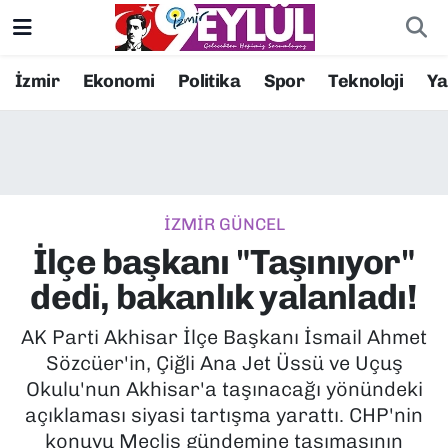
Resmi İlanlar
Konak Nöbetçi Eczaneler
İzmir
Ekonomi
Politika
Spor
Teknoloji
Y
BİLİM
Konak Hava Durumu
DÜNYA
Konak Trafik Yoğunluk Haritası
İZMİR GÜNCEL
EĞİTİM
Süper Lig Puan Durumu ve Fikstür
İlçe başkanı "Taşınıyor"
EKONOMİ
Tüm Manşetler
dedi, bakanlık yalanladı!
KÜLTÜR SANAT
Son Dakika Haberleri
AK Parti Akhisar İlçe Başkanı İsmail Ahmet
Sözcüer'in, Çiğli Ana Jet Üssü ve Uçuş
MAGAZİN
Haber Arşivi
Okulu'nun Akhisar'a taşınacağı yönündeki
açıklaması siyasi tartışma yarattı. CHP'nin
POLİTİKA
konuyu Meclis gündemine taşımasının