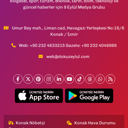
bölgesel, spor, turizm, etkinlik, tarih, bilim, teknoloji ve
güncel haberler için 9 Eylül Medya Grubu
Umur Bey mah., Liman cad, Havagazı Yerleşkesi No:16/6
Konak / İzmir
Web: +90 232 4633215 Gazete: +90 232 4048989
web@dokuzeylul.com
Konak Nöbetçi
Konak Hava Durumu