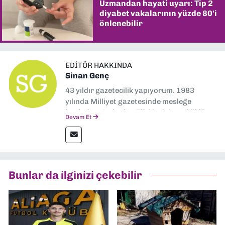
Uzmandan hayati uyarı: Tip 2
diyabet vakalarının yüzde 80'i
önlenebilir
EDITÖR HAKKINDA
Sinan Genç
43 yıldır gazetecilik yapıyorum. 1983
yılında Milliyet gazetesinde mesleğe
başladım. Ardından Türkiye’nin en köklü
Devam Et
gazetelerinden Yeni Asır’da 36 yıl boyunca
muhabir, editör, müdür yardımcısı ve spor
müdürü olarak görev yaptım. Ayrıca Yeni
Asır TV’de 7 yıl boyunca programlar
hazırlayıp sundum. Şu anda Dokuz Eylül
Bunlar da ilginizi çekebilir
Gazetesi'nde editörlük yapıyorum