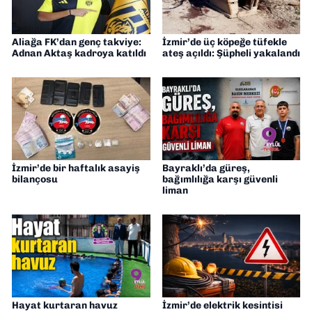
Aliağa FK’dan genç takviye:
İzmir’de üç köpeğe tüfekle
Adnan Aktaş kadroya katıldı
ateş açıldı: Şüpheli yakalandı
İzmir’de bir haftalık asayiş
Bayraklı’da güreş,
bilançosu
bağımlılığa karşı güvenli
liman
Hayat kurtaran havuz
İzmir’de elektrik kesintisi