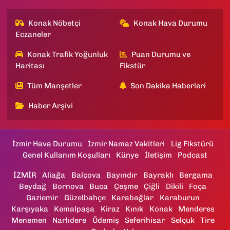
Konak Nöbetçi
Konak Hava Durumu
Eczaneler
Konak Trafik Yoğunluk
Puan Durumu ve
Haritası
Fikstür
Tüm Manşetler
Son Dakika Haberleri
Haber Arşivi
İzmir Hava Durumu
İzmir Namaz Vakitleri
Lig Fikstürü
Genel Kullanım Koşulları
Künye
İletişim
Podcast
İZMİR
Aliağa
Balçova
Bayındır
Bayraklı
Bergama
Beydağ
Bornova
Buca
Çeşme
Çiğli
Dikili
Foça
Gaziemir
Güzelbahçe
Karabağlar
Karaburun
Karşıyaka
Kemalpaşa
Kiraz
Kınık
Konak
Menderes
Menemen
Narlıdere
Ödemiş
Seferihisar
Selçuk
Tire