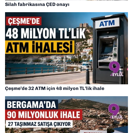
Silah fabrikasına ÇED onayı
Çeşme’de 32 ATM için 48 milyon TL’lik ihale