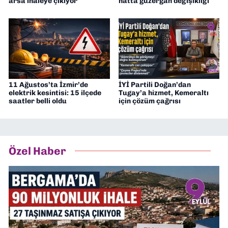
arsa ihaleye çıkıyor
hatta güzergah değişikliği
11 Ağustos’ta İzmir’de
İYİ Partili Doğan’dan
elektrik kesintisi: 15 ilçede
Tugay’a hizmet, Kemeraltı
saatler belli oldu
için çözüm çağrısı
Özel Haber