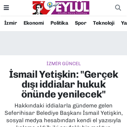
Resmi İlanlar
Konak Nöbetçi Eczaneler
İzmir
Ekonomi
Politika
Spor
Teknoloji
Y
BİLİM
Konak Hava Durumu
DÜNYA
Konak Trafik Yoğunluk Haritası
İZMİR GÜNCEL
EĞİTİM
Süper Lig Puan Durumu ve Fikstür
İsmail Yetişkin: "Gerçek
EKONOMİ
Tüm Manşetler
dışı iddialar hukuk
önünde yenilecek"
KÜLTÜR SANAT
Son Dakika Haberleri
Hakkındaki iddialarla gündeme gelen
MAGAZİN
Haber Arşivi
Seferihisar Belediye Başkanı İsmail Yetişkin,
sosyal medya hesabından kendi el yazısıyla
POLİTİKA