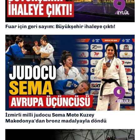
Fuar için geri sayım: Büyükşehir ihaleye çıktı!
İzmirli milli judocu Sema Mete Kuzey
Makedonya'dan bronz madalyayla döndü