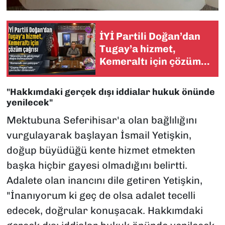
İYİ Partili Doğan’dan
Tugay’a hizmet,
Kemeraltı için çözüm
çağrısı
"Hakkımdaki gerçek dışı iddialar hukuk önünde
yenilecek"
Mektubuna Seferihisar'a olan bağlılığını
vurgulayarak başlayan İsmail Yetişkin,
doğup büyüdüğü kente hizmet etmekten
başka hiçbir gayesi olmadığını belirtti.
Adalete olan inancını dile getiren Yetişkin,
"İnanıyorum ki geç de olsa adalet tecelli
edecek, doğrular konuşacak. Hakkımdaki