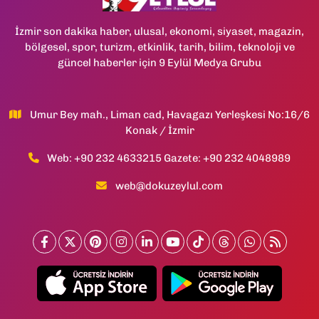
İzmir son dakika haber, ulusal, ekonomi, siyaset, magazin,
bölgesel, spor, turizm, etkinlik, tarih, bilim, teknoloji ve
güncel haberler için 9 Eylül Medya Grubu
Umur Bey mah., Liman cad, Havagazı Yerleşkesi No:16/6
Konak / İzmir
Web: +90 232 4633215 Gazete: +90 232 4048989
web@dokuzeylul.com