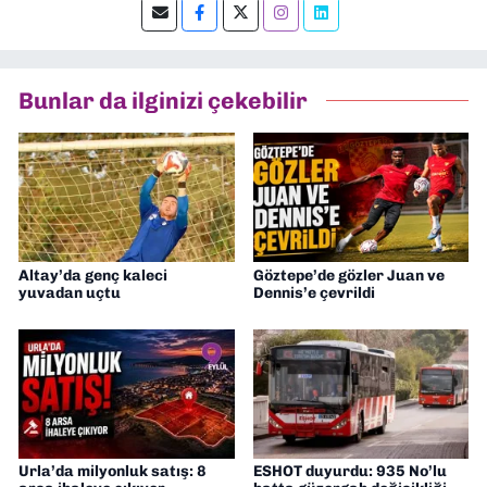
editörlük yapıyorum.
Bunlar da ilginizi çekebilir
Altay’da genç kaleci
Göztepe’de gözler Juan ve
yuvadan uçtu
Dennis’e çevrildi
Urla’da milyonluk satış: 8
ESHOT duyurdu: 935 No’lu