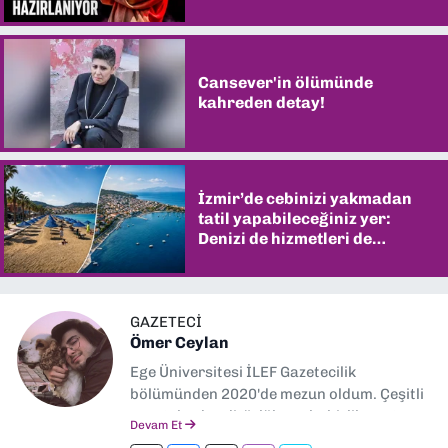
Cansever'in ölümünde
kahreden detay!
İzmir’de cebinizi yakmadan
tatil yapabileceğiniz yer:
Denizi de hizmetleri de
şaşırtıyor
GAZETECİ
Ömer Ceylan
Ege Üniversitesi İLEF Gazetecilik
bölümünden 2020'de mezun oldum. Çeşitli
gazetelerde editörlük, muhabirlik yaptım.
Devam Et
Şu an kültür-sanat muhabirliği ve