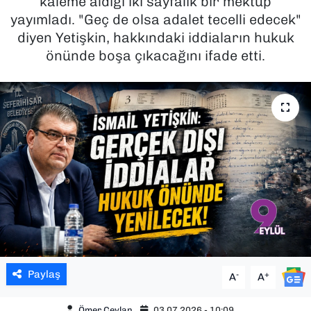
kaleme aldığı iki sayfalık bir mektup
yayımladı. "Geç de olsa adalet tecelli edecek"
SAĞLIK
diyen Yetişkin, hakkındaki iddiaların hukuk
önünde boşa çıkacağını ifade etti.
SPOR
TEKNOLOJİ
YAŞAM
YEREL YÖNETİMLER
Paylaş
-
+
A
A
Ömer Ceylan
03.07.2026 - 10:09