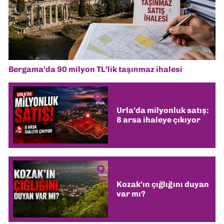
Bergama’da 90 milyon TL’lik taşınmaz ihalesi
Urla’da milyonluk satış:
8 arsa ihaleye çıkıyor
Kozak’ın çığlığını duyan
var mı?