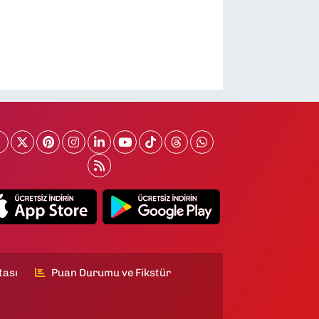
tası
Puan Durumu ve Fikstür