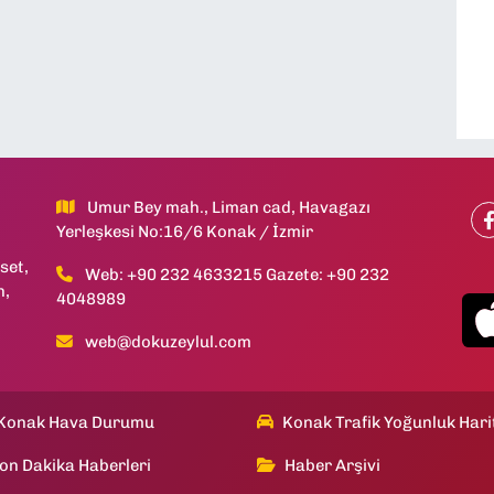
Umur Bey mah., Liman cad, Havagazı
Yerleşkesi No:16/6 Konak / İzmir
set,
Web: +90 232 4633215 Gazete: +90 232
h,
4048989
web@dokuzeylul.com
Konak Hava Durumu
Konak Trafik Yoğunluk Hari
on Dakika Haberleri
Haber Arşivi