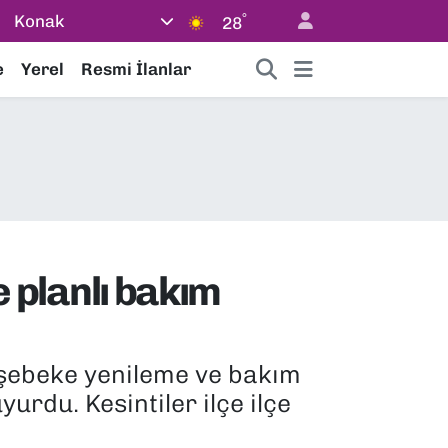
°
Konak
28
e
Yerel
Resmi İlanlar
e planlı bakım
 şebeke yenileme ve bakım
urdu. Kesintiler ilçe ilçe