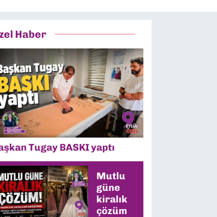
zel Haber
aşkan Tugay BASKI yaptı
Mutlu
güne
kiralık
çözüm