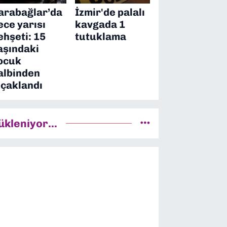
arabağlar’da
İzmir'de palalı
ece yarısı
kavgada 1
ehşeti: 15
tutuklama
aşındaki
ocuk
albinden
ıçaklandı
ükleniyor...