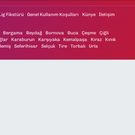
Lig Fikstürü
Genel Kullanım Koşulları
Künye
İletişim
Bergama
Beydağ
Bornova
Buca
Çeşme
Çiğli
ğlar
Karaburun
Karşıyaka
Kemalpaşa
Kiraz
Kınık
demiş
Seferihisar
Selçuk
Tire
Torbalı
Urla