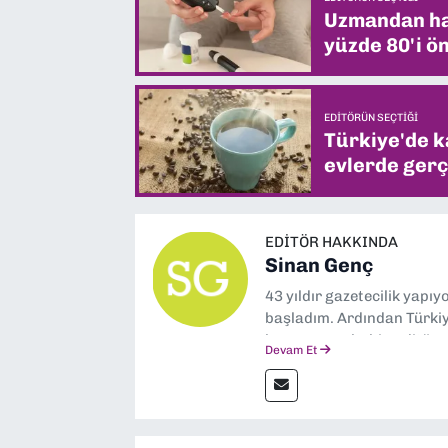
Uzmandan hay
yüzde 80'i ön
EDITÖRÜN SEÇTIĞI
Türkiye'de k
evlerde gerç
EDITÖR HAKKINDA
Sinan Genç
43 yıldır gazetecilik yapı
başladım. Ardından Türkiye
boyunca muhabir, editör,
Devam Et
yaptım. Ayrıca Yeni Asır 
anda Dokuz Eylül Gazetesi