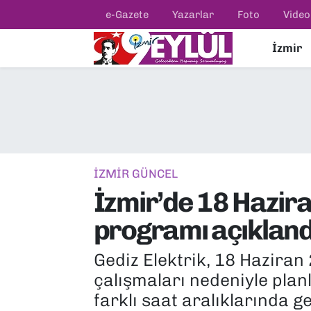
e-Gazete
Yazarlar
Foto
Video
İzmir
Resmi İlanlar
Konak Nöbetçi Eczaneler
BİLİM
Konak Hava Durumu
DÜNYA
Konak Trafik Yoğunluk Haritası
EĞİTİM
Süper Lig Puan Durumu ve Fikstür
İZMİR GÜNCEL
İzmir’de 18 Haziran
EKONOMİ
Tüm Manşetler
programı açıkland
KÜLTÜR SANAT
Son Dakika Haberleri
Gediz Elektrik, 18 Hazira
MAGAZİN
Haber Arşivi
çalışmaları nedeniyle planl
farklı saat aralıklarında g
POLİTİKA