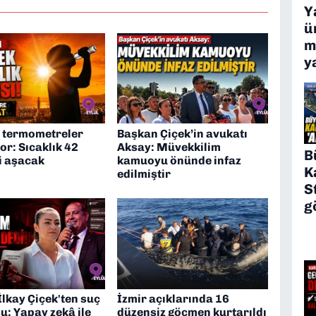
Y
ü
m
y
e termometreler
Başkan Çiçek’in avukatı
or: Sıcaklık 42
Aksay: Müvekkilim
B
i aşacak
kamuoyu önünde infaz
K
edilmiştir
S
g
lkay Çiçek'ten suç
İzmir açıklarında 16
: Yapay zekâ ile
düzensiz göçmen kurtarıldı