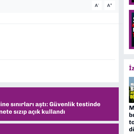
-
+
A
A
İ
ne sınırları aştı: Güvenlik testinde
M
ete sızıp açık kullandı
b
t
d