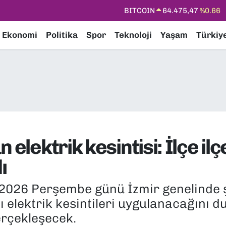
DOLAR
47,5971
%0.05
EURO
55,1336
%0.18
Ekonomi
Politika
Spor
Teknoloji
Yaşam
Türkiy
STERLİN
64,2534
%0.22
GRAM ALTIN
6518.23
%0.39
BİST100
13.703
%0
BITCOIN
64.475,47
%0.66
 elektrik kesintisi: İlçe ilç
ı
n 2026 Perşembe günü İzmir genelinde
ı elektrik kesintileri uygulanacağını duy
erçekleşecek.