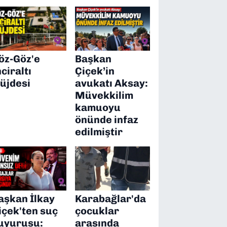
öz-Göz'e
Başkan
nciraltı
Çiçek’in
üjdesi
avukatı Aksay:
Müvekkilim
kamuoyu
önünde infaz
edilmiştir
aşkan İlkay
Karabağlar'da
içek'ten suç
çocuklar
uyurusu:
arasında