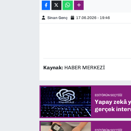
Sinan Genç
17.06.2026 - 19:46
Kaynak:
HABER MERKEZİ
EDITÖRÜN SEÇTIĞI
Yapay zekâ yi
gerçek intern
EDITÖRÜN SEÇTIĞI