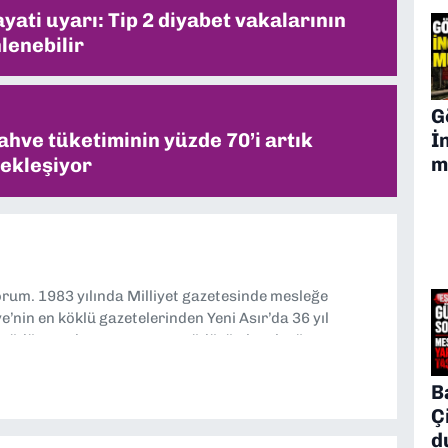
ati uyarı: Tip 2 diyabet vakalarının
lenebilir
G
İ
ahve tüketiminin yüzde 70’i artık
m
ekleşiyor
yorum. 1983 yılında Milliyet gazetesinde mesleğe
’nin en köklü gazetelerinden Yeni Asır’da 36 yıl
 müdür yardımcısı ve spor müdürü olarak görev
TV’de 7 yıl boyunca programlar hazırlayıp sundum. Şu
'nde editörlük yapıyorum
B
Ç
d