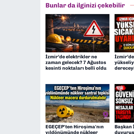
Bunlar da ilginizi çekebilir
İzmir’de elektrikler ne
İzmir’d
zaman gelecek? 7 Ağustos
yükseliy
kesinti noktaları belli oldu
derecey
EGEÇEP'ten Hiroşima'nın
Başkan İ
yıldönümünde nükleer
duyurusu