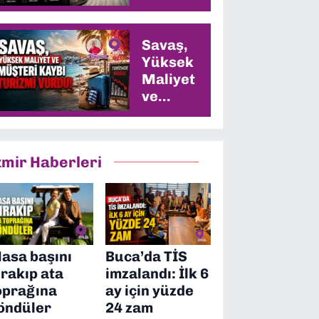
Savaş,
Yüksek
Maliyet
ve
Müşteri
Kaybı
Turizmi
zmir Haberleri
Vurdu
asa başını
Buca’da TİS
ırakıp ata
imzalandı: İlk 6
oprağına
ay için yüzde
öndüler
24 zam