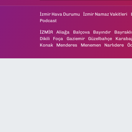
İzmir Hava Durumu
İzmir Namaz Vakitleri
Podcast
İZMİR
Aliağa
Balçova
Bayındır
Bayraklı
Dikili
Foça
Gaziemir
Güzelbahçe
Karaba
Konak
Menderes
Menemen
Narlıdere
Ö