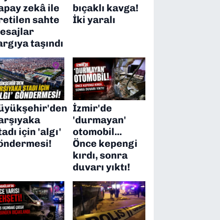
apay zekâ ile
bıçaklı kavga!
retilen sahte
İki yaralı
esajlar
argıya taşındı
üyükşehir'den
İzmir'de
arşıyaka
'durmayan'
tadı için 'algı'
otomobil...
öndermesi!
Önce kepengi
kırdı, sonra
duvarı yıktı!