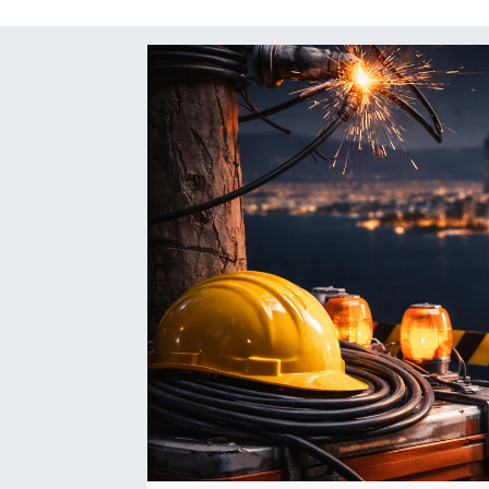
SAĞLIK
SPOR
TEKNOLOJİ
YAŞAM
YEREL YÖNETİMLER