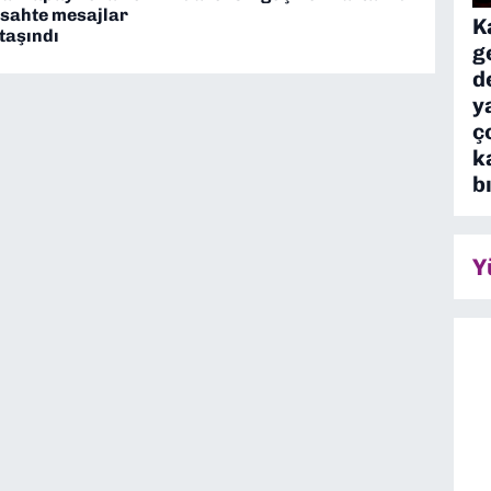
 sahte mesajlar
K
taşındı
g
d
y
ç
k
b
Y