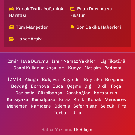
Konak Trafik Yoğunluk
Puan Durumu ve
Haritası
Fikstür
Tüm Manşetler
Son Dakika Haberleri
Haber Arşivi
İzmir Hava Durumu
İzmir Namaz Vakitleri
Lig Fikstürü
Genel Kullanım Koşulları
Künye
İletişim
Podcast
İZMİR
Aliağa
Balçova
Bayındır
Bayraklı
Bergama
Beydağ
Bornova
Buca
Çeşme
Çiğli
Dikili
Foça
Gaziemir
Güzelbahçe
Karabağlar
Karaburun
Karşıyaka
Kemalpaşa
Kiraz
Kınık
Konak
Menderes
Menemen
Narlıdere
Ödemiş
Seferihisar
Selçuk
Tire
Torbalı
Urla
Haber Yazılımı:
TE Bilişim