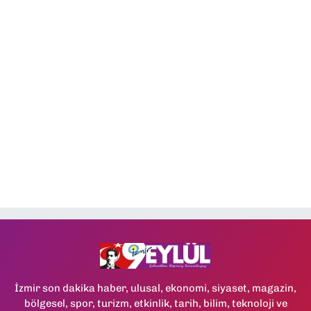
İzmir son dakika haber, ulusal, ekonomi, siyaset, magazin,
bölgesel, spor, turizm, etkinlik, tarih, bilim, teknoloji ve