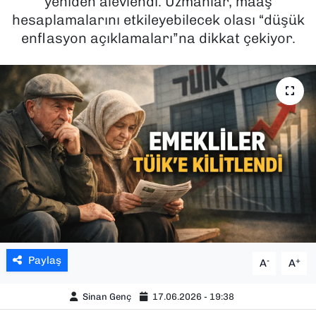
yeniden alevlendi. Uzmanlar, maaş
hesaplamalarını etkileyebilecek olası “düşük
SAĞLIK
enflasyon açıklamaları”na dikkat çekiyor.
SPOR
TEKNOLOJİ
YAŞAM
YEREL YÖNETİMLER
Paylaş
-
+
A
A
Sinan Genç
17.06.2026 - 19:38