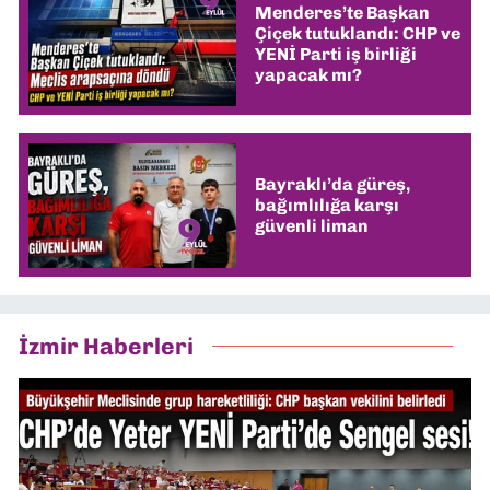
Menderes’te Başkan
Çiçek tutuklandı: CHP ve
YENİ Parti iş birliği
yapacak mı?
Bayraklı’da güreş,
bağımlılığa karşı
güvenli liman
İzmir Haberleri