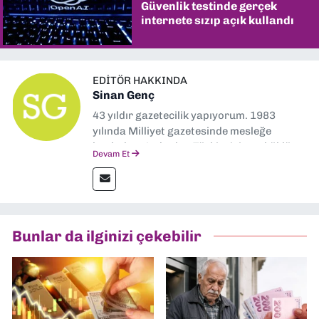
Güvenlik testinde gerçek
internete sızıp açık kullandı
EDITÖR HAKKINDA
Sinan Genç
43 yıldır gazetecilik yapıyorum. 1983
yılında Milliyet gazetesinde mesleğe
başladım. Ardından Türkiye’nin en köklü
Devam Et
gazetelerinden Yeni Asır’da 36 yıl boyunca
muhabir, editör, müdür yardımcısı ve spor
müdürü olarak görev yaptım. Ayrıca Yeni
Asır TV’de 7 yıl boyunca programlar
hazırlayıp sundum. Şu anda Dokuz Eylül
Bunlar da ilginizi çekebilir
Gazetesi'nde editörlük yapıyorum