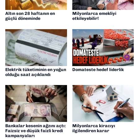
Altın son 28 haftanın en
Milyonlarca emekliyi
güçlü döneminde
etkileyebilir!
Elektrik tüketiminin en yoğun
Domateste hedef liderlik
olduğu saat açıklandı
Bankalar kesenin ağzını açtı:
Milyonlarca kiracıyı
Faizsiz ve düşük faizli kredi
ilgilendiren karar
kampanyaları