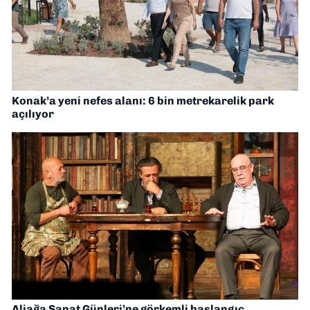
Konak’a yeni nefes alanı: 6 bin metrekarelik park
açılıyor
Aliağa Sanat Günleri’ne görkemli başlangıç