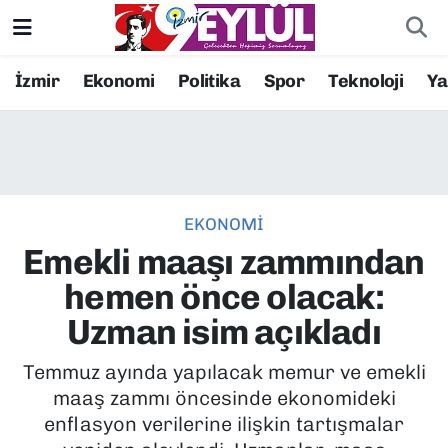
Resmi İlanlar
Konak Nöbetçi Eczaneler
İzmir
Ekonomi
Politika
Spor
Teknoloji
Y
BİLİM
Konak Hava Durumu
DÜNYA
Konak Trafik Yoğunluk Haritası
EKONOMİ
EĞİTİM
Süper Lig Puan Durumu ve Fikstür
Emekli maaşı zammından
EKONOMİ
Tüm Manşetler
hemen önce olacak:
Uzman isim açıkladı
KÜLTÜR SANAT
Son Dakika Haberleri
Temmuz ayında yapılacak memur ve emekli
MAGAZİN
Haber Arşivi
maaş zammı öncesinde ekonomideki
enflasyon verilerine ilişkin tartışmalar
POLİTİKA