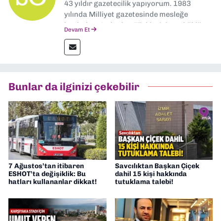
43 yıldır gazetecilik yapıyorum. 1983
yılında Milliyet gazetesinde mesleğe
başladım. Ardından Türkiye’nin en köklü
Devam Et
gazetelerinden Yeni Asır’da 36 yıl boyunca
muhabir, editör, müdür yardımcısı ve spor
müdürü olarak görev yaptım. Ayrıca Yeni
Asır TV’de 7 yıl boyunca programlar
hazırlayıp sundum. Şu anda Dokuz Eylül
Bunlar da ilginizi çekebilir
Gazetesi'nde editörlük yapıyorum
7 Ağustos’tan itibaren
Savcılıktan Başkan Çiçek
ESHOT’ta değişiklik: Bu
dahil 15 kişi hakkında
hatları kullananlar dikkat!
tutuklama talebi!