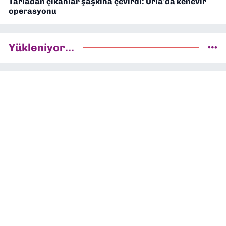
Tarladan çıkanlar şaşkına çevirdi: Urla’da kenevir
operasyonu
Yükleniyor...