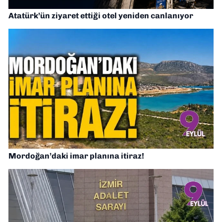
Atatürk’ün ziyaret ettiği otel yeniden canlanıyor
Mordoğan’daki imar planına itiraz!