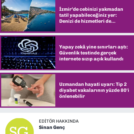
İzmir’de cebinizi yakmadan
tatil yapabileceğiniz yer:
Denizi de hizmetleri de
şaşırtıyor
Yapay zekâ yine sınırları aştı:
Güvenlik testinde gerçek
internete sızıp açık kullandı
Uzmandan hayati uyarı: Tip 2
diyabet vakalarının yüzde 80'i
önlenebilir
EDITÖR HAKKINDA
Sinan Genç