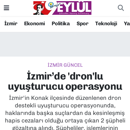
Resmi İlanlar
Konak Nöbetçi Eczaneler
İzmir
Ekonomi
Politika
Spor
Teknoloji
Y
BİLİM
Konak Hava Durumu
DÜNYA
Konak Trafik Yoğunluk Haritası
İZMİR GÜNCEL
EĞİTİM
Süper Lig Puan Durumu ve Fikstür
İzmir’de 'dron'lu
EKONOMİ
Tüm Manşetler
uyuşturucu operasyonu
KÜLTÜR SANAT
Son Dakika Haberleri
İzmir'in Konak ilçesinde düzenlenen dron
destekli uyuşturucu operasyonunda,
MAGAZİN
Haber Arşivi
haklarında başka suçlardan da kesinleşmiş
hapis cezaları olduğu ortaya çıkan 2 şüpheli
POLİTİKA
gözaltına alındı. Şüpheliler, işlemlerinin