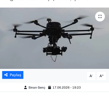
SAĞLIK
SPOR
TEKNOLOJİ
YAŞAM
YEREL YÖNETİMLER
Paylaş
-
+
A
A
Sinan Genç
17.06.2026 - 19:23