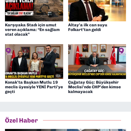
Karşıyaka Stadı için umut
Altay’a ilk can suyu
veren açıklama: “En sağlam
Folkart’tan geldi
stat olacak”
Konak’ta Başkan Mutlu 19
Çağatay Güç: Büyükşehir
meclis üyesiyle YENİ Parti’ye
Meclisi’nde CHP’den kimse
geçti
kalmayacak
Özel Haber