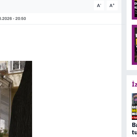
-
+
A
A
.2026 - 20:50
İ
B
t