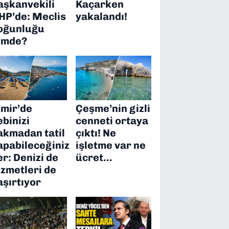
aşkanvekili
Kaçarken
HP’de: Meclis
yakalandı!
oğunluğu
imde?
zmir’de
Çeşme’nin gizli
ebinizi
cenneti ortaya
akmadan tatil
çıktı! Ne
apabileceğiniz
işletme var ne
er: Denizi de
ücret…
izmetleri de
aşırtıyor