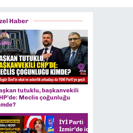
zel Haber
aşkan tutuklu, başkanvekili
HP’de: Meclis çoğunluğu
imde?
İYİ Parti
İzmir’de iddialı