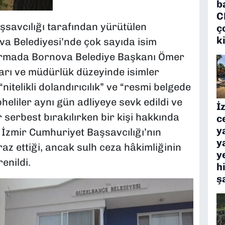
b
C
şsavcılığı tarafından yürütülen
ç
k
 Belediyesi’nde çok sayıda isim
turmada Bornova Belediye Başkanı Ömer
nları ve müdürlük düzeyinde isimler
itelikli dolandırıcılık” ve “resmi belgede
üpheliler aynı gün adliyeye sevk edildi ve
İ
serbest bırakılırken bir kişi hakkında
c
y
. İzmir Cumhuriyet Başsavcılığı’nın
y
az ettiği, ancak sulh ceza hâkimliğinin
y
enildi.
h
ş