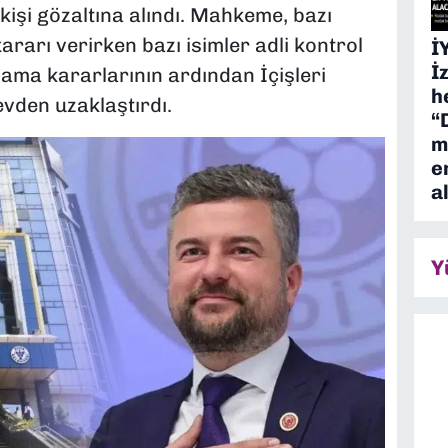
işi gözaltına alındı. Mahkeme, bazı
rarı verirken bazı isimler adli kontrol
İ
İ
klama kararlarının ardından İçişleri
h
vden uzaklaştırdı.
“
m
e
a
Y