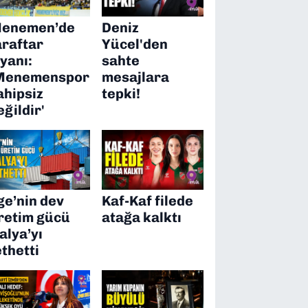
enemen’de
Deniz
araftar
Yücel'den
syanı:
sahte
Menemenspor
mesajlara
ahipsiz
tepki!
eğildir'
ge’nin dev
Kaf-Kaf filede
retim gücü
atağa kalktı
talya’yı
ethetti