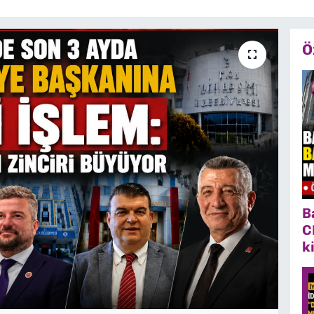
Ö
B
C
k