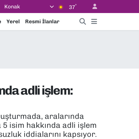
°
Konak
37
e
Yerel
Resmi İlanlar
da adli işlem:
oruşturmada, aralarında
5 isim hakkında adli işlem
suzluk iddialarını kapsıyor.