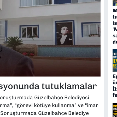
M
t
i
'
s
d
E
ü
syonunda tutuklamalar
İ
f
 soruşturmada Güzelbahçe Belediyesi
kurma”, “görevi kötüye kullanma” ve “imar
rdi. Soruşturmada Güzelbahçe Belediye