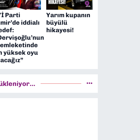
Yİ Parti
Yarım kupanın
zmir’de iddialı
büyülü
edef:
hikayesi!
Dervişoğlu’nun
emleketinde
n yüksek oyu
lacağız”
ükleniyor...