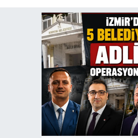
SAĞLIK
SPOR
TEKNOLOJİ
YAŞAM
YEREL YÖNETİMLER