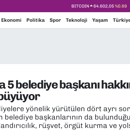
DOLAR
47,5986
%0.06
EURO
55,0700
%0.1
Ekonomi
Politika
Spor
Teknoloji
Yaşam
Türkiy
STERLİN
64,2438
%0.21
GRAM ALTIN
6518.23
%0.39
BİST100
13.768
%48
BITCOIN
64.602,05
%0.69
a 5 belediye başkanı hakkın
 büyüyor
iyelere yönelik yürütülen dört ayrı s
 belediye başkanlarının da bulunduğu 
andırıcılık, rüşvet, örgüt kurma ve yol