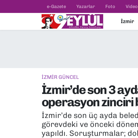
e-Gazete
Yazarlar
Foto
Video
İzmir
Resmi İlanlar
Konak Nöbetçi Eczaneler
BİLİM
Konak Hava Durumu
DÜNYA
Konak Trafik Yoğunluk Haritası
EĞİTİM
Süper Lig Puan Durumu ve Fikstür
İZMİR GÜNCEL
İzmir’de son 3 ayd
EKONOMİ
Tüm Manşetler
operasyon zinciri
KÜLTÜR SANAT
Son Dakika Haberleri
İzmir’de son üç ayda beled
MAGAZİN
Haber Arşivi
görevdeki ve önceki dönem
yapıldı. Soruşturmalar; dol
POLİTİKA