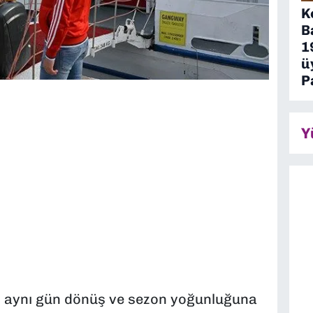
K
B
1
ü
P
Y
ih, aynı gün dönüş ve sezon yoğunluğuna