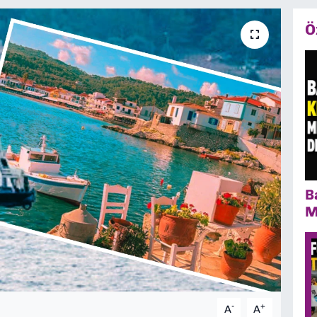
Ö
B
M
-
+
A
A