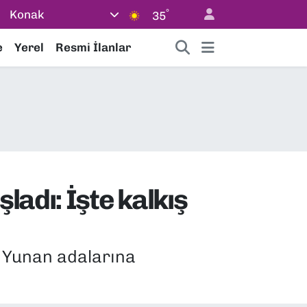
°
Konak
35
e
Yerel
Resmi İlanlar
ladı: İşte kalkış
n Yunan adalarına