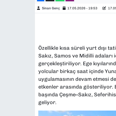
Sinan Genç
17.05.2026 - 19:53
17.05
Özellikle kısa süreli yurt dışı ta
Sakız, Samos ve Midilli adaları i
gerçekleştiriliyor. Ege kıyıları
yolcular birkaç saat içinde Yun
uygulamasının devam etmesi de b
etkenler arasında gösteriliyor. 
başında Çeşme–Sakız, Seferihisa
geliyor.