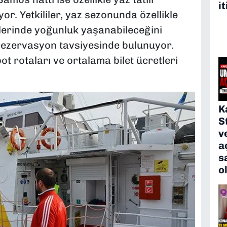
it
r. Yetkililer, yaz sezonunda özellikle
erinde yoğunluk yaşanabileceğini
rezervasyon tavsiyesinde bulunuyor.
t rotaları ve ortalama bilet ücretleri
K
S
v
a
s
o