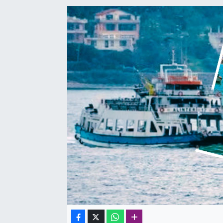
SAĞLIK
SPOR
TEKNOLOJİ
YAŞAM
YEREL YÖNETİMLER