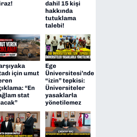
iraz!
dahil 15 kişi
hakkında
tutuklama
talebi!
arşıyaka
Ege
tadı için umut
Üniversitesi’nde
eren
“izin” tepkisi:
çıklama: “En
Üniversiteler
ağlam stat
yasaklarla
lacak”
yönetilemez