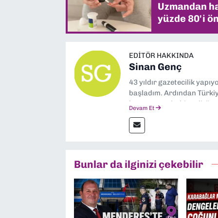
Uzmandan hay
yüzde 80'i ön
EDITÖR HAKKINDA
Sinan Genç
43 yıldır gazetecilik yapı
başladım. Ardından Türkiye
boyunca muhabir, editör,
Devam Et
yaptım. Ayrıca Yeni Asır 
anda Dokuz Eylül Gazetesi
Bunlar da ilginizi çekebilir