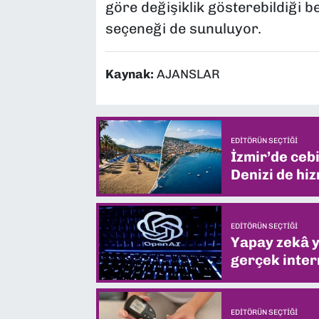
göre değişiklik gösterebildiği be
seçeneği de sunuluyor.
Kaynak:
AJANSLAR
EDITÖRÜN SEÇTIĞI
İzmir’de ceb
Denizi de hiz
EDITÖRÜN SEÇTIĞI
Yapay zekâ yi
gerçek intern
EDITÖRÜN SEÇTIĞI