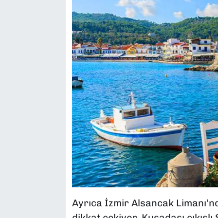
Ayrıca İzmir Alsancak Limanı’nda
dikkat çekiyor. Kuşadası çıkışlı S