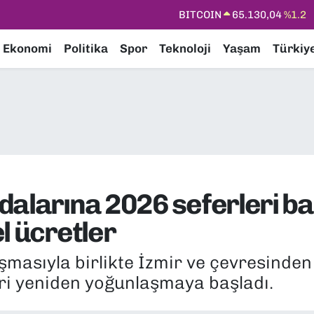
DOLAR
47,7106
%0.17
EURO
55,1652
%0.27
Ekonomi
Politika
Spor
Teknoloji
Yaşam
Türkiy
STERLİN
64,4046
%0.35
GRAM ALTIN
6618.49
%2.12
BİST100
13.773
%-19
BITCOIN
65.130,04
%1.2
alarına 2026 seferleri baş
l ücretler
masıyla birlikte İzmir ve çevresinde
eri yeniden yoğunlaşmaya başladı.