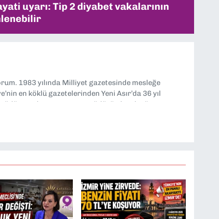
ati uyarı: Tip 2 diyabet vakalarının
lenebilir
yorum. 1983 yılında Milliyet gazetesinde mesleğe
’nin en köklü gazetelerinden Yeni Asır’da 36 yıl
 müdür yardımcısı ve spor müdürü olarak görev
TV’de 7 yıl boyunca programlar hazırlayıp sundum. Şu
'nde editörlük yapıyorum