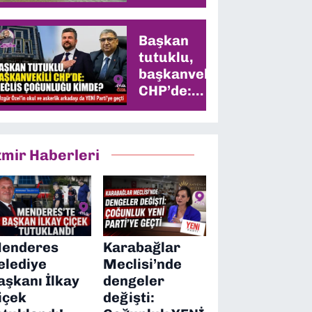
Başkan
tutuklu,
başkanvekili
CHP’de:
Meclis
çoğunluğu
kimde?
zmir Haberleri
enderes
Karabağlar
elediye
Meclisi’nde
aşkanı İlkay
dengeler
içek
değişti: