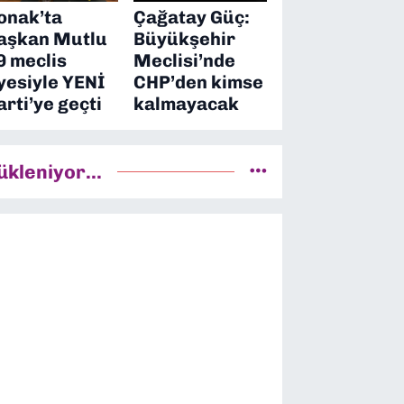
onak’ta
Çağatay Güç:
aşkan Mutlu
Büyükşehir
9 meclis
Meclisi’nde
yesiyle YENİ
CHP’den kimse
arti’ye geçti
kalmayacak
ükleniyor...