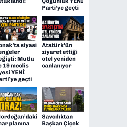
utuklandı!
Çoğunluk YENİ
Parti’ye geçti
onak’ta siyasi
Atatürk’ün
engeler
ziyaret ettiği
eğişti: Mutlu
otel yeniden
e 19 meclis
canlanıyor
yesi YENİ
arti’ye geçti
ordoğan’daki
Savcılıktan
mar planına
Başkan Çiçek