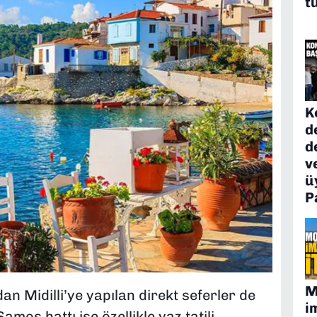
t
K
d
d
v
ü
P
M
n Midilli’ye yapılan direkt seferler de
i
amos hattı ise özellikle yaz tatili