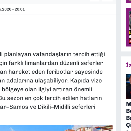
.2026 - 20:01
tili planlayan vatandaşların tercih ettiği
çin farklı limanlardan düzenli seferler
İ
ndan hareket eden feribotlar sayesinde
an adalarına ulaşabiliyor. Kapıda vize
ölgeye olan ilgiyi artıran önemli
Bu sezon en çok tercih edilen hatların
M
r–Samos ve Dikili–Midilli seferleri
B
B
Ç