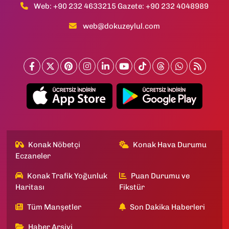
Web: +90 232 4633215 Gazete: +90 232 4048989
web@dokuzeylul.com
Konak Nöbetçi
Konak Hava Durumu
Eczaneler
Konak Trafik Yoğunluk
Puan Durumu ve
Haritası
Fikstür
Tüm Manşetler
Son Dakika Haberleri
Haber Arşivi