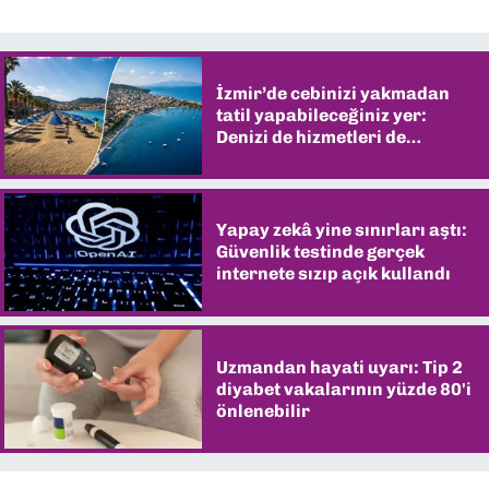
İzmir’de cebinizi yakmadan
tatil yapabileceğiniz yer:
Denizi de hizmetleri de
şaşırtıyor
Yapay zekâ yine sınırları aştı:
Güvenlik testinde gerçek
internete sızıp açık kullandı
Uzmandan hayati uyarı: Tip 2
diyabet vakalarının yüzde 80'i
önlenebilir