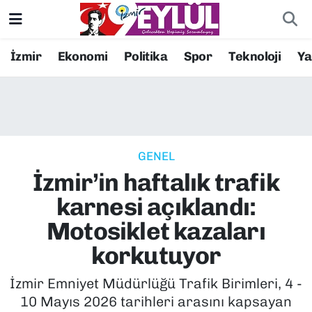
Resmi İlanlar
Konak Nöbetçi Eczaneler
İzmir
Ekonomi
Politika
Spor
Teknoloji
Y
BİLİM
Konak Hava Durumu
DÜNYA
Konak Trafik Yoğunluk Haritası
GENEL
EĞİTİM
Süper Lig Puan Durumu ve Fikstür
İzmir’in haftalık trafik
EKONOMİ
Tüm Manşetler
karnesi açıklandı:
Motosiklet kazaları
KÜLTÜR SANAT
Son Dakika Haberleri
korkutuyor
MAGAZİN
Haber Arşivi
İzmir Emniyet Müdürlüğü Trafik Birimleri, 4 -
10 Mayıs 2026 tarihleri arasını kapsayan
POLİTİKA