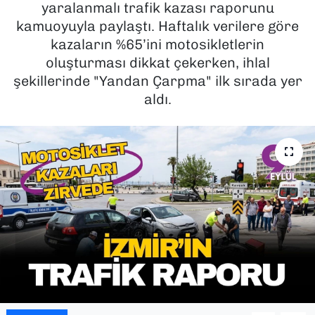
yaralanmalı trafik kazası raporunu
kamuoyuyla paylaştı. Haftalık verilere göre
SAĞLIK
kazaların %65’ini motosikletlerin
oluşturması dikkat çekerken, ihlal
SPOR
şekillerinde "Yandan Çarpma" ilk sırada yer
TEKNOLOJİ
aldı.
YAŞAM
YEREL YÖNETİMLER