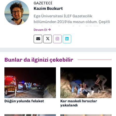
GAZETECI
Kazim Bozkurt
Ege Üniversitesi İLEF Gazetecilik
bölümünden 2019'da mezun oldum. Çeşitli
yerel ve ulusal gazetelerde editörlük,
Devam Et
muhabirlik yaptım. Teknoloji bloglarını
okumayı severim.
Bunlar da ilginizi çekebilir
Düğün yolunda felaket
Kar maskeli hırsızlar
yakalandı