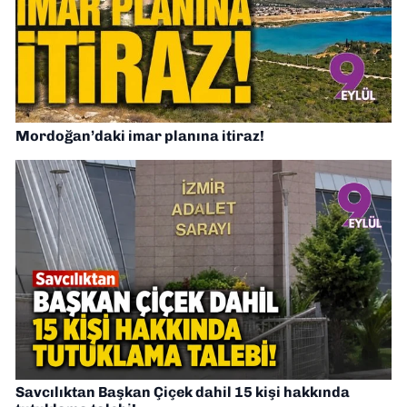
Mordoğan’daki imar planına itiraz!
Savcılıktan Başkan Çiçek dahil 15 kişi hakkında