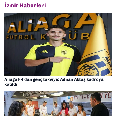
İzmir Haberleri
Aliağa FK’dan genç takviye: Adnan Aktaş kadroya
katıldı