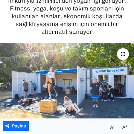
imkanıyla İzmirlilerden yoğun ilgi görüyor.
Fitness, yoga, koşu ve takım sporları için
SAĞLIK
kullanılan alanlar, ekonomik koşullarda
sağlıklı yaşama erişim için önemli bir
SPOR
alternatif sunuyor
TEKNOLOJİ
YAŞAM
YEREL YÖNETİMLER
Paylaş
-
+
A
A