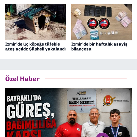
İzmir’de üç köpeğe tüfekle
İzmir’de bir haftalık asayiş
ateş açıldı: Şüpheli yakalandı
bilançosu
Özel Haber