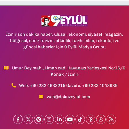
İzmir son dakika haber, ulusal, ekonomi, siyaset, magazin,
bölgesel, spor, turizm, etkinlik, tarih, bilim, teknoloji ve
güncel haberler için 9 Eylül Medya Grubu
Umur Bey mah., Liman cad, Havagazı Yerleşkesi No:16/6
Konak / İzmir
Web: +90 232 4633215 Gazete: +90 232 4048989
web@dokuzeylul.com