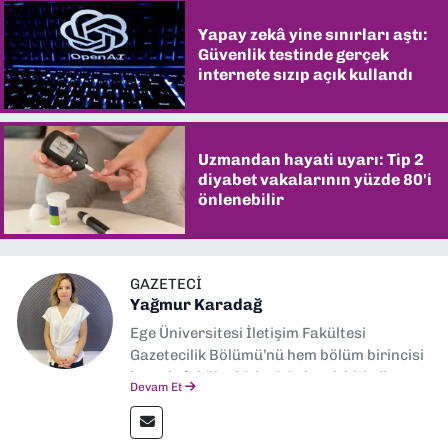
Yapay zekâ yine sınırları aştı:
Güvenlik testinde gerçek
internete sızıp açık kullandı
Uzmandan hayati uyarı: Tip 2
diyabet vakalarının yüzde 80'i
önlenebilir
GAZETECI
Yağmur Karadağ
Ege Üniversitesi İletişim Fakültesi
Gazetecilik Bölümü’nü hem bölüm birincisi
hem de fakülte birincisi olarak bitirdim.
Devam Et
Ardından Ege Üniversitesi'nde “Siyasal
İletişim” üzerine yüksek lisans eğitimimi
tamamladım. Halen aynı anabilim dalında