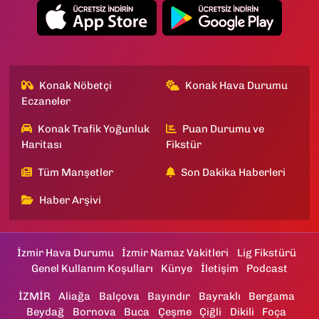
Konak Nöbetçi
Konak Hava Durumu
Eczaneler
Konak Trafik Yoğunluk
Puan Durumu ve
Haritası
Fikstür
Tüm Manşetler
Son Dakika Haberleri
Haber Arşivi
İzmir Hava Durumu
İzmir Namaz Vakitleri
Lig Fikstürü
Genel Kullanım Koşulları
Künye
İletişim
Podcast
İZMİR
Aliağa
Balçova
Bayındır
Bayraklı
Bergama
Beydağ
Bornova
Buca
Çeşme
Çiğli
Dikili
Foça