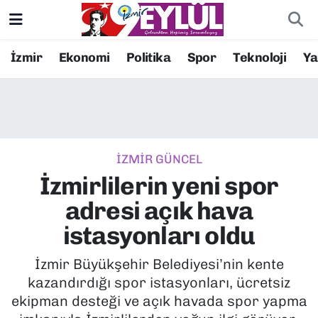
Resmi İlanlar
Konak Nöbetçi Eczaneler
İzmir
Ekonomi
Politika
Spor
Teknoloji
Y
BİLİM
Konak Hava Durumu
DÜNYA
Konak Trafik Yoğunluk Haritası
İZMİR GÜNCEL
EĞİTİM
Süper Lig Puan Durumu ve Fikstür
İzmirlilerin yeni spor
EKONOMİ
Tüm Manşetler
adresi açık hava
istasyonları oldu
KÜLTÜR SANAT
Son Dakika Haberleri
İzmir Büyükşehir Belediyesi’nin kente
MAGAZİN
Haber Arşivi
kazandırdığı spor istasyonları, ücretsiz
ekipman desteği ve açık havada spor yapma
POLİTİKA