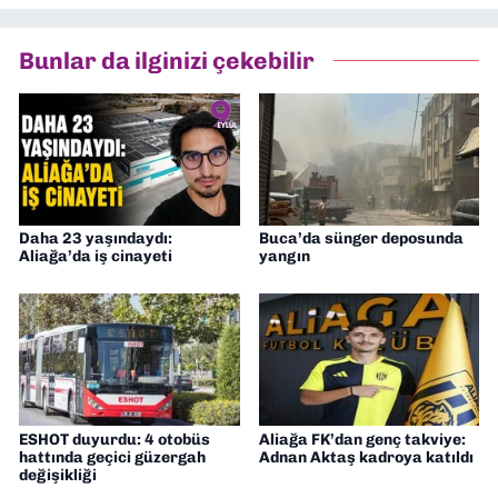
“İklim Krizi Haberciliği” üzerine doktora
eğitimim sürüyor. 9 Eylül'de “Haber
Bunlar da ilginizi çekebilir
Müdürü” olarak görev almaktayım. Hak
odaklı haberciliğe dair çalışmalar
yapıyorum
Daha 23 yaşındaydı:
Buca’da sünger deposunda
Aliağa’da iş cinayeti
yangın
ESHOT duyurdu: 4 otobüs
Aliağa FK’dan genç takviye:
hattında geçici güzergah
Adnan Aktaş kadroya katıldı
değişikliği