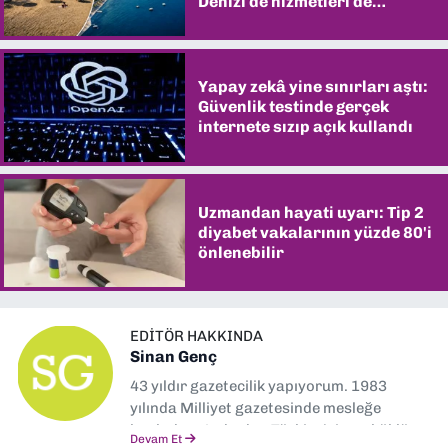
Denizi de hizmetleri de
şaşırtıyor
Yapay zekâ yine sınırları aştı:
Güvenlik testinde gerçek
internete sızıp açık kullandı
Uzmandan hayati uyarı: Tip 2
diyabet vakalarının yüzde 80'i
önlenebilir
EDITÖR HAKKINDA
Sinan Genç
43 yıldır gazetecilik yapıyorum. 1983
yılında Milliyet gazetesinde mesleğe
başladım. Ardından Türkiye’nin en köklü
Devam Et