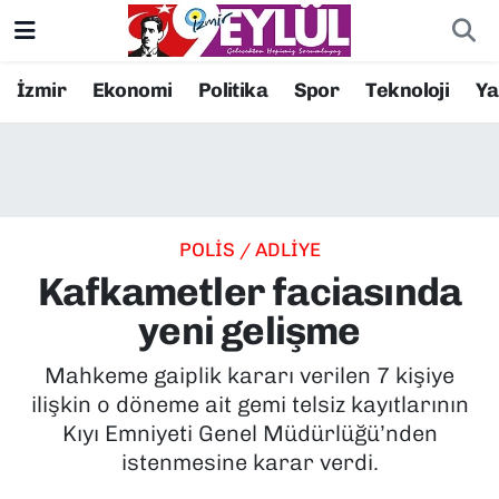
Resmi İlanlar
Konak Nöbetçi Eczaneler
İzmir
Ekonomi
Politika
Spor
Teknoloji
Y
BİLİM
Konak Hava Durumu
DÜNYA
Konak Trafik Yoğunluk Haritası
POLİS / ADLİYE
EĞİTİM
Süper Lig Puan Durumu ve Fikstür
Kafkametler faciasında
EKONOMİ
Tüm Manşetler
yeni gelişme
KÜLTÜR SANAT
Son Dakika Haberleri
Mahkeme gaiplik kararı verilen 7 kişiye
ilişkin o döneme ait gemi telsiz kayıtlarının
MAGAZİN
Haber Arşivi
Kıyı Emniyeti Genel Müdürlüğü’nden
istenmesine karar verdi.
POLİTİKA