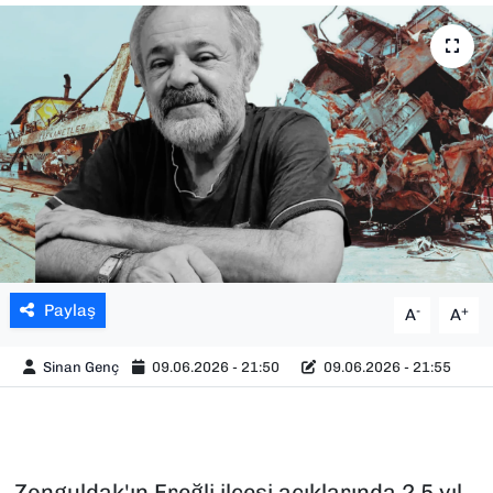
SAĞLIK
SPOR
TEKNOLOJİ
YAŞAM
YEREL YÖNETİMLER
Paylaş
-
+
A
A
Sinan Genç
09.06.2026 - 21:50
09.06.2026 - 21:55
Zonguldak'ın Ereğli ilçesi açıklarında 2,5 yıl