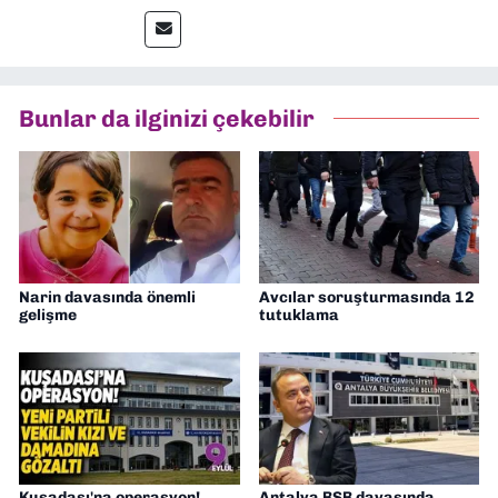
gazetelerinden Yeni Asır’da 36 yıl boyunca
muhabir, editör, müdür yardımcısı ve spor
müdürü olarak görev yaptım. Ayrıca Yeni
Asır TV’de 7 yıl boyunca programlar
hazırlayıp sundum. Şu anda Dokuz Eylül
Bunlar da ilginizi çekebilir
Gazetesi'nde editörlük yapıyorum
Narin davasında önemli
Avcılar soruşturmasında 12
gelişme
tutuklama
Kuşadası'na operasyon!
Antalya BŞB davasında