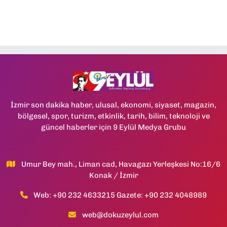
İzmir son dakika haber, ulusal, ekonomi, siyaset, magazin,
bölgesel, spor, turizm, etkinlik, tarih, bilim, teknoloji ve
güncel haberler için 9 Eylül Medya Grubu
Umur Bey mah., Liman cad, Havagazı Yerleşkesi No:16/6
Konak / İzmir
Web: +90 232 4633215 Gazete: +90 232 4048989
web@dokuzeylul.com