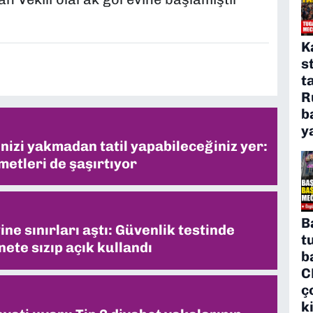
K
s
t
R
b
y
inizi yakmadan tatil yapabileceğiniz yer:
metleri de şaşırtıyor
B
ne sınırları aştı: Güvenlik testinde
t
ete sızıp açık kullandı
b
C
ç
k