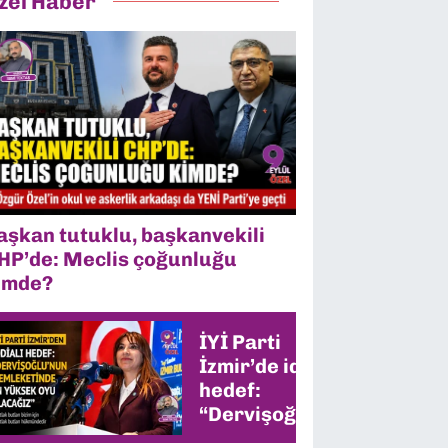
zel Haber
aşkan tutuklu, başkanvekili
HP’de: Meclis çoğunluğu
imde?
İYİ Parti
İzmir’de iddialı
hedef:
“Dervişoğlu’nun
memleketinde