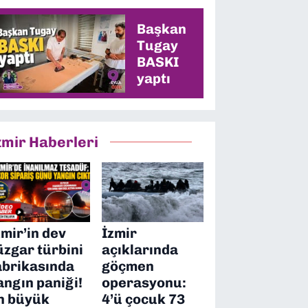
en yüksek oyu
alacağız”
Başkan
Tugay
BASKI
yaptı
zmir Haberleri
zmir’in dev
İzmir
üzgar türbini
açıklarında
abrikasında
göçmen
angın paniği!
operasyonu:
n büyük
4’ü çocuk 73