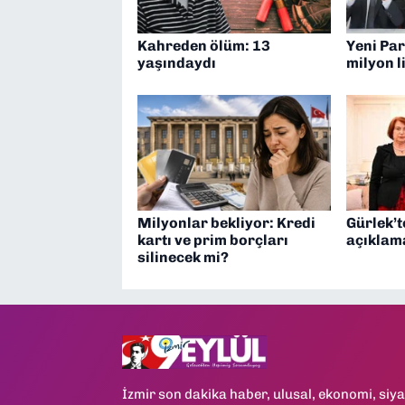
Kahreden ölüm: 13
Yeni Par
yaşındaydı
milyon l
Milyonlar bekliyor: Kredi
Gürlek’
kartı ve prim borçları
açıklam
silinecek mi?
İzmir son dakika haber, ulusal, ekonomi, siya