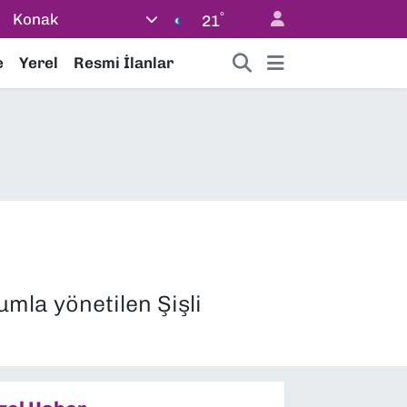
°
Konak
21
e
Yerel
Resmi İlanlar
mla yönetilen Şişli