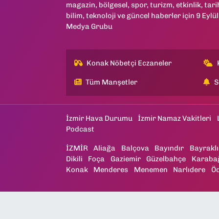
magazin, bölgesel, spor, turizm, etkinlik, tari
bilim, teknoloji ve güncel haberler için 9 Eylül
Medya Grubu
Konak Nöbetçi Eczaneler
Tüm Manşetler
S
İzmir Hava Durumu
İzmir Namaz Vakitleri
Podcast
İZMİR
Aliağa
Balçova
Bayındır
Bayraklı
Dikili
Foça
Gaziemir
Güzelbahçe
Karaba
Konak
Menderes
Menemen
Narlıdere
Ö