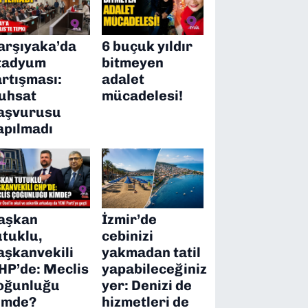
arşıyaka’da
6 buçuk yıldır
tadyum
bitmeyen
artışması:
adalet
uhsat
mücadelesi!
aşvurusu
apılmadı
aşkan
İzmir’de
utuklu,
cebinizi
aşkanvekili
yakmadan tatil
HP’de: Meclis
yapabileceğiniz
oğunluğu
yer: Denizi de
imde?
hizmetleri de