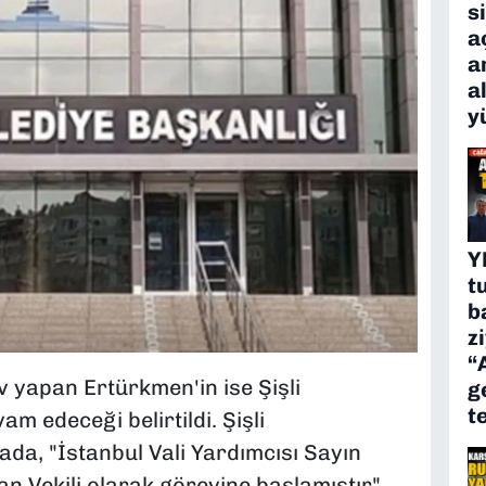
s
a
a
a
y
Y
t
b
z
“
yapan Ertürkmen'in ise Şişli
g
t
 edeceği belirtildi. Şişli
ada, "İstanbul Vali Yardımcısı Sayın
an Vekili olarak görevine başlamıştır"