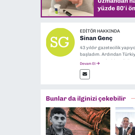
Uzmandan hay
yüzde 80'i ön
EDITÖR HAKKINDA
Sinan Genç
43 yıldır gazetecilik yapı
başladım. Ardından Türkiye
boyunca muhabir, editör,
Devam Et
yaptım. Ayrıca Yeni Asır 
anda Dokuz Eylül Gazetesi
Bunlar da ilginizi çekebilir