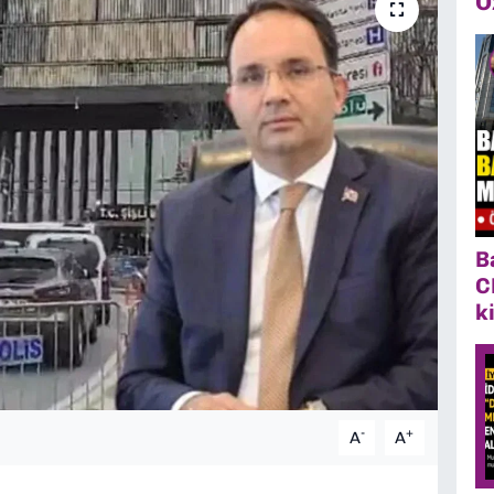
Ö
B
C
k
-
+
A
A