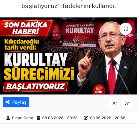
başlatıyoruz" ifadelerini kullandı.
SAĞLIK
SPOR
TEKNOLOJİ
YAŞAM
YEREL YÖNETİMLER
Paylaş
-
+
A
A
Sinan Genç
08.06.2026 - 20:38
08.06.2026 - 20:55