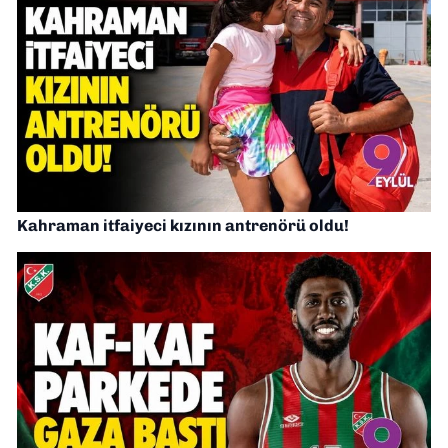
Kahraman itfaiyeci kızının antrenörü oldu!