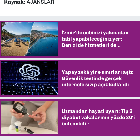
Kaynak:
AJANSLAR
İzmir’de cebinizi yakmadan
tatil yapabileceğiniz yer:
Denizi de hizmetleri de
şaşırtıyor
Yapay zekâ yine sınırları aştı:
Güvenlik testinde gerçek
internete sızıp açık kullandı
Uzmandan hayati uyarı: Tip 2
diyabet vakalarının yüzde 80'i
önlenebilir