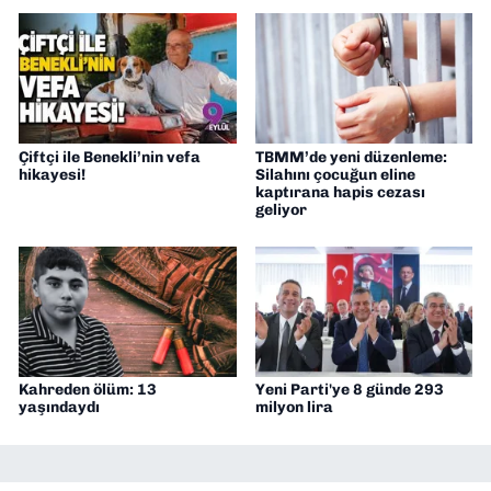
Çiftçi ile Benekli’nin vefa
TBMM’de yeni düzenleme:
hikayesi!
Silahını çocuğun eline
kaptırana hapis cezası
geliyor
Kahreden ölüm: 13
Yeni Parti'ye 8 günde 293
yaşındaydı
milyon lira