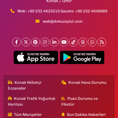
Konak / İzmir
Web: +90 232 4633215 Gazete: +90 232 4048989
web@dokuzeylul.com
Konak Nöbetçi
Konak Hava Durumu
Eczaneler
Konak Trafik Yoğunluk
Puan Durumu ve
Haritası
Fikstür
Tüm Manşetler
Son Dakika Haberleri