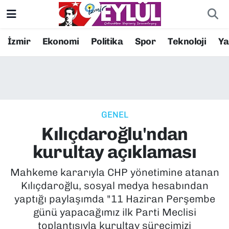
Resmi İlanlar
Konak Nöbetçi Eczaneler
İzmir
Ekonomi
Politika
Spor
Teknoloji
Y
BİLİM
Konak Hava Durumu
DÜNYA
Konak Trafik Yoğunluk Haritası
GENEL
EĞİTİM
Süper Lig Puan Durumu ve Fikstür
Kılıçdaroğlu'ndan
EKONOMİ
Tüm Manşetler
kurultay açıklaması
KÜLTÜR SANAT
Son Dakika Haberleri
Mahkeme kararıyla CHP yönetimine atanan
Kılıçdaroğlu, sosyal medya hesabından
MAGAZİN
Haber Arşivi
yaptığı paylaşımda "11 Haziran Perşembe
günü yapacağımız ilk Parti Meclisi
POLİTİKA
toplantısıyla kurultay sürecimizi