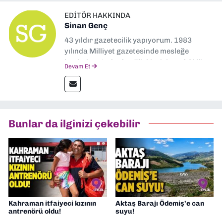
EDITÖR HAKKINDA
Sinan Genç
43 yıldır gazetecilik yapıyorum. 1983
yılında Milliyet gazetesinde mesleğe
başladım. Ardından Türkiye’nin en köklü
Devam Et
gazetelerinden Yeni Asır’da 36 yıl boyunca
muhabir, editör, müdür yardımcısı ve spor
müdürü olarak görev yaptım. Ayrıca Yeni
Asır TV’de 7 yıl boyunca programlar
hazırlayıp sundum. Şu anda Dokuz Eylül
Bunlar da ilginizi çekebilir
Gazetesi'nde editörlük yapıyorum
Kahraman itfaiyeci kızının
Aktaş Barajı Ödemiş’e can
antrenörü oldu!
suyu!