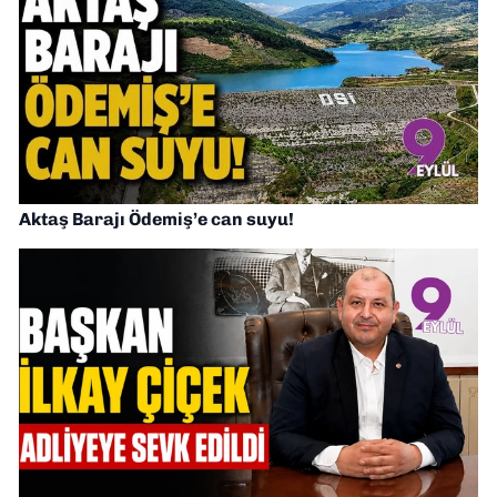
Aktaş Barajı Ödemiş’e can suyu!