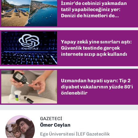
İzmir’de cebinizi yakmadan
tatil yapabileceğiniz yer:
Denizi de hizmetleri de
şaşırtıyor
Yapay zekâ yine sınırları aştı:
Güvenlik testinde gerçek
internete sızıp açık kullandı
Uzmandan hayati uyarı: Tip 2
diyabet vakalarının yüzde 80'i
önlenebilir
GAZETECİ
Ömer Ceylan
Ege Üniversitesi İLEF Gazetecilik