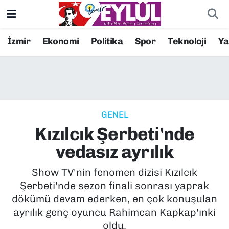
Resmi İlanlar
Konak Nöbetçi Eczaneler
İzmir
Ekonomi
Politika
Spor
Teknoloji
Y
BİLİM
Konak Hava Durumu
DÜNYA
Konak Trafik Yoğunluk Haritası
GENEL
EĞİTİM
Süper Lig Puan Durumu ve Fikstür
Kızılcık Şerbeti'nde
EKONOMİ
Tüm Manşetler
vedasız ayrılık
KÜLTÜR SANAT
Son Dakika Haberleri
Show TV'nin fenomen dizisi Kızılcık
Şerbeti'nde sezon finali sonrası yaprak
MAGAZİN
Haber Arşivi
dökümü devam ederken, en çok konuşulan
ayrılık genç oyuncu Rahimcan Kapkap'ınki
POLİTİKA
oldu.