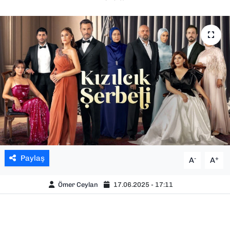
SAĞLIK
SPOR
TEKNOLOJİ
YAŞAM
YEREL YÖNETİMLER
Paylaş
-
+
A
A
Ömer Ceylan
17.06.2025 - 17:11