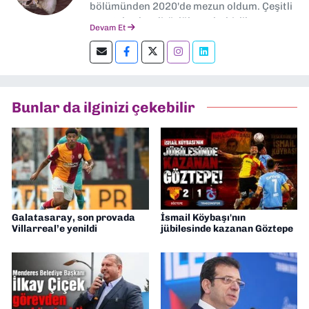
bölümünden 2020'de mezun oldum. Çeşitli
gazetelerde editörlük, muhabirlik yaptım.
Devam Et
Şu an kültür-sanat muhabirliği ve
editörlük yapıyorum.
Bunlar da ilginizi çekebilir
Galatasaray, son provada
İsmail Köybaşı'nın
Villarreal’e yenildi
jübilesinde kazanan Göztepe