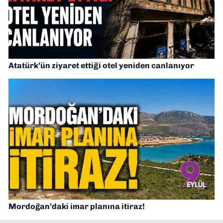
Atatürk’ün ziyaret ettiği otel yeniden canlanıyor
Mordoğan’daki imar planına itiraz!