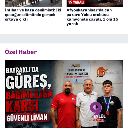
İntihar ve kaza denilmişti: İki
Afyonkarahisar’da can
çocuğun ölümünde gerçek
pazarı: Yolcu otobüsü
ortaya çıktı
kamyonete çarptı, 1 ölü 15
yaralı
Özel Haber