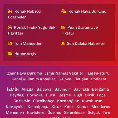
Konak Nöbetçi
Konak Hava Durumu
Eczaneler
Konak Trafik Yoğunluk
Puan Durumu ve
Haritası
Fikstür
Tüm Manşetler
Son Dakika Haberleri
Haber Arşivi
İzmir Hava Durumu
İzmir Namaz Vakitleri
Lig Fikstürü
Genel Kullanım Koşulları
Künye
İletişim
Podcast
İZMİR
Aliağa
Balçova
Bayındır
Bayraklı
Bergama
Beydağ
Bornova
Buca
Çeşme
Çiğli
Dikili
Foça
Gaziemir
Güzelbahçe
Karabağlar
Karaburun
Karşıyaka
Kemalpaşa
Kiraz
Kınık
Konak
Menderes
Menemen
Narlıdere
Ödemiş
Seferihisar
Selçuk
Tire