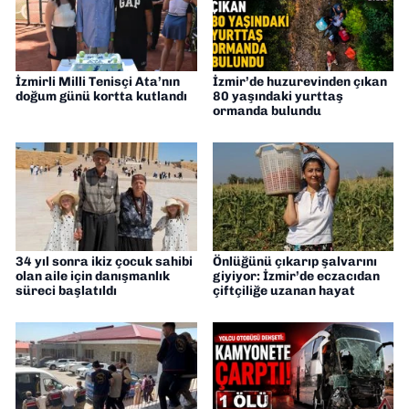
İzmirli Milli Tenisçi Ata’nın
İzmir’de huzurevinden çıkan
doğum günü kortta kutlandı
80 yaşındaki yurttaş
ormanda bulundu
34 yıl sonra ikiz çocuk sahibi
Önlüğünü çıkarıp şalvarını
olan aile için danışmanlık
giyiyor: İzmir’de eczacıdan
süreci başlatıldı
çiftçiliğe uzanan hayat