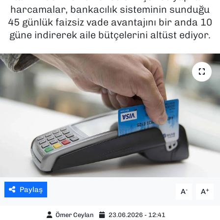
harcamalar, bankacılık sisteminin sunduğu
SAĞLIK
45 günlük faizsiz vade avantajını bir anda 10
güne indirerek aile bütçelerini altüst ediyor.
SPOR
TEKNOLOJİ
YAŞAM
YEREL YÖNETİMLER
Paylaş
-
+
A
A
Ömer Ceylan
23.06.2026 - 12:41