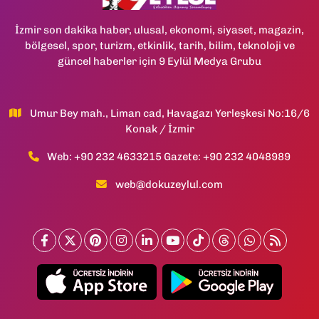
İzmir son dakika haber, ulusal, ekonomi, siyaset, magazin,
bölgesel, spor, turizm, etkinlik, tarih, bilim, teknoloji ve
güncel haberler için 9 Eylül Medya Grubu
Umur Bey mah., Liman cad, Havagazı Yerleşkesi No:16/6
Konak / İzmir
Web: +90 232 4633215 Gazete: +90 232 4048989
web@dokuzeylul.com