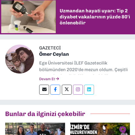
Uzmandan hayati uyarı: Tip 2
diyabet vakalarının yüzde 80'i
önlenebilir
GAZETECİ
Ömer Ceylan
Ege Üniversitesi İLEF Gazetecilik
bölümünden 2020'de mezun oldum. Çeşitli
gazetelerde editörlük, muhabirlik yaptım.
Devam Et
Şu an kültür-sanat muhabirliği ve
editörlük yapıyorum.
Bunlar da ilginizi çekebilir