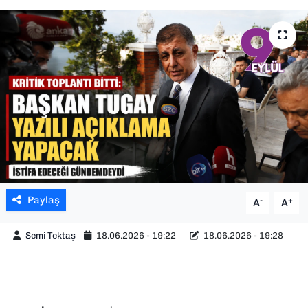
SAĞLIK
SPOR
TEKNOLOJİ
YAŞAM
YEREL YÖNETİMLER
Paylaş
-
+
A
A
Semi Tektaş
18.06.2026 - 19:22
18.06.2026 - 19:28