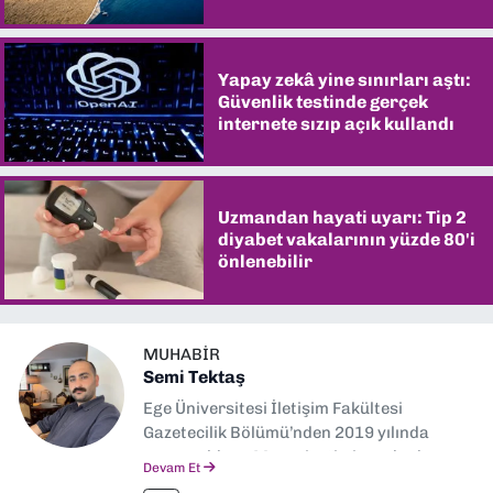
şaşırtıyor
Yapay zekâ yine sınırları aştı:
Güvenlik testinde gerçek
internete sızıp açık kullandı
Uzmandan hayati uyarı: Tip 2
diyabet vakalarının yüzde 80'i
önlenebilir
MUHABIR
Semi Tektaş
Ege Üniversitesi İletişim Fakültesi
Gazetecilik Bölümü’nden 2019 yılında
mezun oldum. Mezuniyetimin ardından
Devam Et
Ekonomik Çözüm, Yeni İzmir ve İlkses