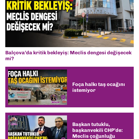
Balçova’da kritik bekleyiş: Meclis dengesi değişecek
mi?
Foça halkı taş ocağını
istemiyor
Başkan tutuklu,
başkanvekili CHP’de:
Meclis çoğunluğu