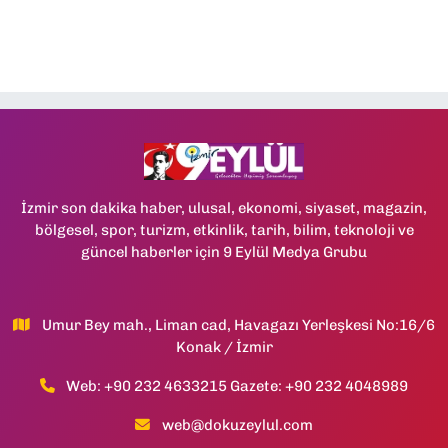
İzmir son dakika haber, ulusal, ekonomi, siyaset, magazin,
bölgesel, spor, turizm, etkinlik, tarih, bilim, teknoloji ve
güncel haberler için 9 Eylül Medya Grubu
Umur Bey mah., Liman cad, Havagazı Yerleşkesi No:16/6
Konak / İzmir
Web: +90 232 4633215 Gazete: +90 232 4048989
web@dokuzeylul.com