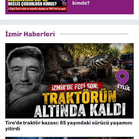
kimde?
İzmir Haberleri
Tire’de traktör kazası: 65 yaşındaki sürücü yaşamını
yitirdi