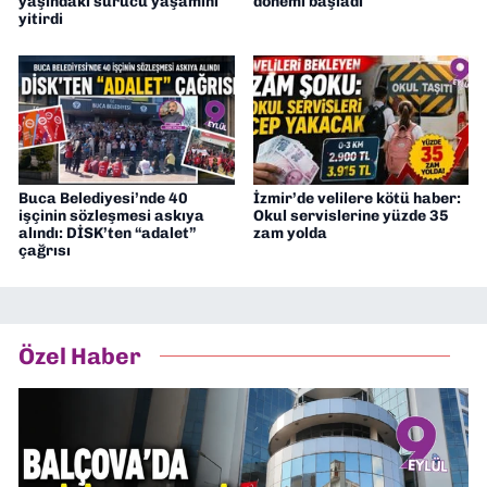
yaşındaki sürücü yaşamını
dönemi başladı
yitirdi
Buca Belediyesi’nde 40
İzmir’de velilere kötü haber:
işçinin sözleşmesi askıya
Okul servislerine yüzde 35
alındı: DİSK’ten “adalet”
zam yolda
çağrısı
Özel Haber