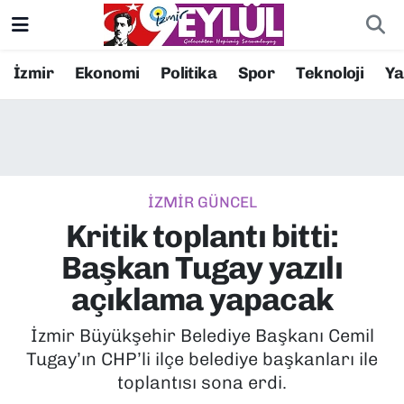
Resmi İlanlar
Konak Nöbetçi Eczaneler
İzmir
Ekonomi
Politika
Spor
Teknoloji
Y
BİLİM
Konak Hava Durumu
DÜNYA
Konak Trafik Yoğunluk Haritası
İZMİR GÜNCEL
EĞİTİM
Süper Lig Puan Durumu ve Fikstür
Kritik toplantı bitti:
EKONOMİ
Tüm Manşetler
Başkan Tugay yazılı
açıklama yapacak
KÜLTÜR SANAT
Son Dakika Haberleri
İzmir Büyükşehir Belediye Başkanı Cemil
MAGAZİN
Haber Arşivi
Tugay’ın CHP’li ilçe belediye başkanları ile
toplantısı sona erdi.
POLİTİKA