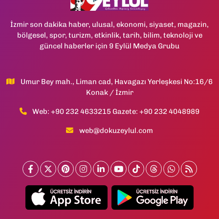
İzmir son dakika haber, ulusal, ekonomi, siyaset, magazin,
bölgesel, spor, turizm, etkinlik, tarih, bilim, teknoloji ve
güncel haberler için 9 Eylül Medya Grubu
Umur Bey mah., Liman cad, Havagazı Yerleşkesi No:16/6
Konak / İzmir
Web: +90 232 4633215 Gazete: +90 232 4048989
web@dokuzeylul.com