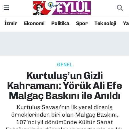
Resmi İlanlar
Konak Nöbetçi Eczaneler
İzmir
Ekonomi
Politika
Spor
Teknoloji
Y
BİLİM
Konak Hava Durumu
DÜNYA
Konak Trafik Yoğunluk Haritası
GENEL
EĞİTİM
Süper Lig Puan Durumu ve Fikstür
Kurtuluş’un Gizli
EKONOMİ
Tüm Manşetler
Kahramanı: Yörük Ali Efe
Malgaç Baskını ile Anıldı
KÜLTÜR SANAT
Son Dakika Haberleri
Kurtuluş Savaşı’nın ilk yerel direniş
MAGAZİN
Haber Arşivi
örneklerinden biri olan Malgaç Baskını,
107’nci yıl dönümünde Kültür Sanat
POLİTİKA