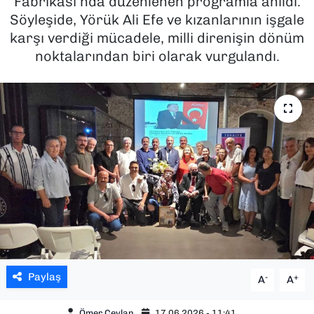
Fabrikası’nda düzenlenen programla anıldı.
Söyleşide, Yörük Ali Efe ve kızanlarının işgale
SAĞLIK
karşı verdiği mücadele, milli direnişin dönüm
noktalarından biri olarak vurgulandı.
SPOR
TEKNOLOJİ
YAŞAM
YEREL YÖNETİMLER
Paylaş
-
+
A
A
Ömer Ceylan
17.06.2026 - 11:41