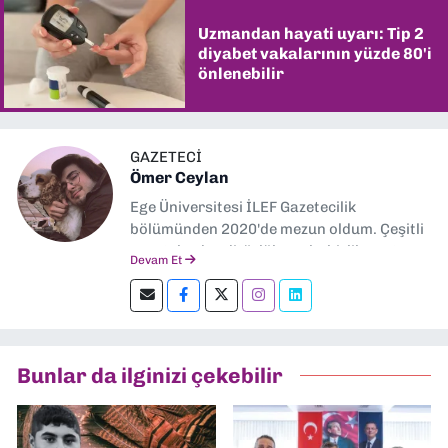
Uzmandan hayati uyarı: Tip 2
diyabet vakalarının yüzde 80'i
önlenebilir
GAZETECİ
Ömer Ceylan
Ege Üniversitesi İLEF Gazetecilik
bölümünden 2020'de mezun oldum. Çeşitli
gazetelerde editörlük, muhabirlik yaptım.
Devam Et
Şu an kültür-sanat muhabirliği ve
editörlük yapıyorum.
Bunlar da ilginizi çekebilir