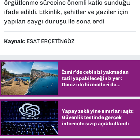
örgütlenme sürecine önemli katkı sunduğu
ifade edildi. Etkinlik, şehitler ve gaziler için
yapılan saygı duruşu ile sona erdi
Kaynak:
ESAT ERÇETİNGÖZ
İzmir’de cebinizi yakmadan
tatil yapabileceğiniz yer:
Denizi de hizmetleri de
şaşırtıyor
Yapay zekâ yine sınırları aştı:
Güvenlik testinde gerçek
internete sızıp açık kullandı