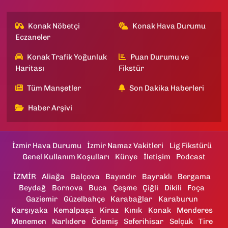
Konak Nöbetçi
Konak Hava Durumu
Eczaneler
Konak Trafik Yoğunluk
Puan Durumu ve
Haritası
Fikstür
Tüm Manşetler
Son Dakika Haberleri
Haber Arşivi
İzmir Hava Durumu
İzmir Namaz Vakitleri
Lig Fikstürü
Genel Kullanım Koşulları
Künye
İletişim
Podcast
İZMİR
Aliağa
Balçova
Bayındır
Bayraklı
Bergama
Beydağ
Bornova
Buca
Çeşme
Çiğli
Dikili
Foça
Gaziemir
Güzelbahçe
Karabağlar
Karaburun
Karşıyaka
Kemalpaşa
Kiraz
Kınık
Konak
Menderes
Menemen
Narlıdere
Ödemiş
Seferihisar
Selçuk
Tire