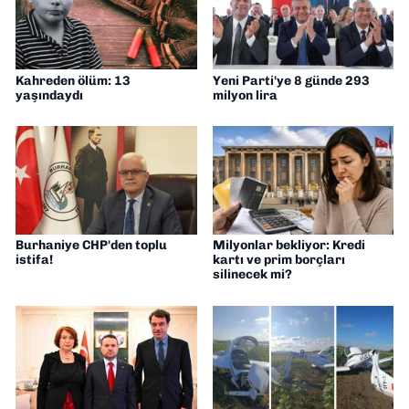
Kahreden ölüm: 13
Yeni Parti'ye 8 günde 293
yaşındaydı
milyon lira
Burhaniye CHP'den toplu
Milyonlar bekliyor: Kredi
istifa!
kartı ve prim borçları
silinecek mi?