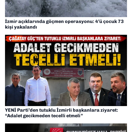
İzmir açıklarında göçmen operasyonu: 4’ü çocuk 73
kişi yakalandı
YENİ Parti’den tutuklu İzmirli başkanlara ziyaret:
“Adalet gecikmeden tecelli etmeli”