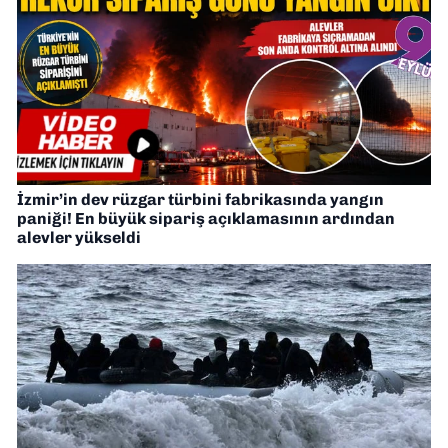
İzmir’in dev rüzgar türbini fabrikasında yangın
paniği! En büyük sipariş açıklamasının ardından
alevler yükseldi