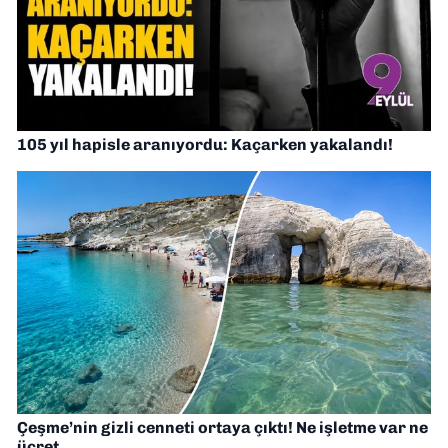
105 yıl hapisle aranıyordu: Kaçarken yakalandı!
Çeşme’nin gizli cenneti ortaya çıktı! Ne işletme var ne
ücret…