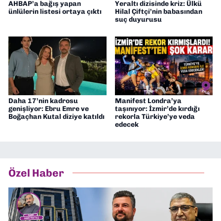
AHBAP’a bağış yapan
Yeraltı dizisinde kriz: Ülkü
ünlülerin listesi ortaya çıktı
Hilal Çiftçi’nin babasından
suç duyurusu
Daha 17’nin kadrosu
Manifest Londra’ya
genişliyor: Ebru Emre ve
taşınıyor: İzmir’de kırdığı
Boğaçhan Kutal diziye katıldı
rekorla Türkiye’ye veda
edecek
Özel Haber