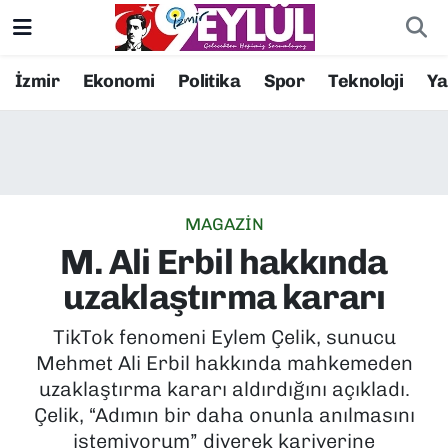
Resmi İlanlar
Konak Nöbetçi Eczaneler
İzmir
Ekonomi
Politika
Spor
Teknoloji
Y
BİLİM
Konak Hava Durumu
DÜNYA
Konak Trafik Yoğunluk Haritası
MAGAZİN
EĞİTİM
Süper Lig Puan Durumu ve Fikstür
M. Ali Erbil hakkında
EKONOMİ
Tüm Manşetler
uzaklaştırma kararı
KÜLTÜR SANAT
Son Dakika Haberleri
TikTok fenomeni Eylem Çelik, sunucu
Mehmet Ali Erbil hakkında mahkemeden
MAGAZİN
Haber Arşivi
uzaklaştırma kararı aldırdığını açıkladı.
Çelik, “Adımın bir daha onunla anılmasını
POLİTİKA
istemiyorum” diyerek kariyerine