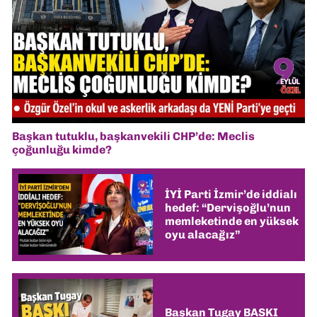
Başkan tutuklu, başkanvekili CHP’de: Meclis
çoğunluğu kimde?
İYİ Parti İzmir’de iddialı
hedef: “Dervişoğlu’nun
memleketinde en yüksek
oyu alacağız”
Başkan Tugay BASKI