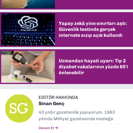
şaşırtıyor
Yapay zekâ yine sınırları aştı:
Güvenlik testinde gerçek
internete sızıp açık kullandı
Uzmandan hayati uyarı: Tip 2
diyabet vakalarının yüzde 80'i
önlenebilir
EDITÖR HAKKINDA
Sinan Genç
43 yıldır gazetecilik yapıyorum. 1983
yılında Milliyet gazetesinde mesleğe
başladım. Ardından Türkiye’nin en köklü
Devam Et
gazetelerinden Yeni Asır’da 36 yıl boyunca