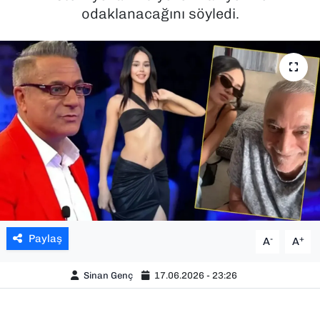
odaklanacağını söyledi.
SAĞLIK
SPOR
TEKNOLOJİ
YAŞAM
YEREL YÖNETİMLER
Paylaş
-
+
A
A
Sinan Genç
17.06.2026 - 23:26