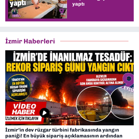
yaptı
İzmir Haberleri
İzmir’in dev rüzgar türbini fabrikasında yangın
paniği! En büyük sipariş açıklamasının ardından