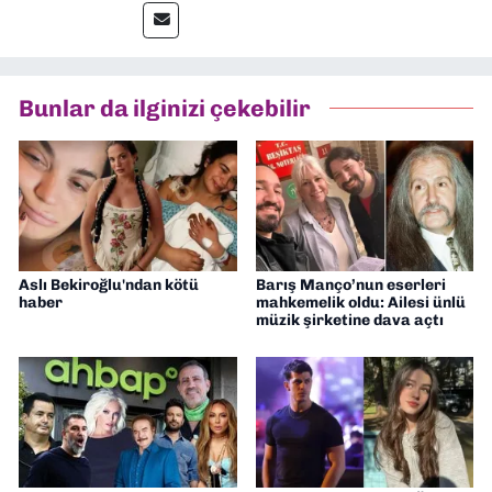
muhabir, editör, müdür yardımcısı ve spor
müdürü olarak görev yaptım. Ayrıca Yeni
Asır TV’de 7 yıl boyunca programlar
hazırlayıp sundum. Şu anda Dokuz Eylül
Bunlar da ilginizi çekebilir
Gazetesi'nde editörlük yapıyorum
Aslı Bekiroğlu'ndan kötü
Barış Manço’nun eserleri
haber
mahkemelik oldu: Ailesi ünlü
müzik şirketine dava açtı