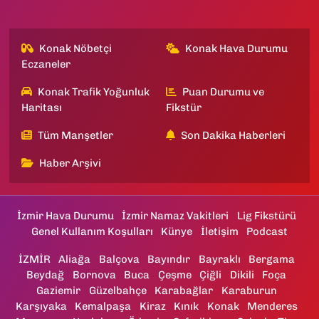
Konak Nöbetçi
Konak Hava Durumu
Eczaneler
Konak Trafik Yoğunluk
Puan Durumu ve
Haritası
Fikstür
Tüm Manşetler
Son Dakika Haberleri
Haber Arşivi
İzmir Hava Durumu
İzmir Namaz Vakitleri
Lig Fikstürü
Genel Kullanım Koşulları
Künye
İletişim
Podcast
İZMİR
Aliağa
Balçova
Bayındır
Bayraklı
Bergama
Beydağ
Bornova
Buca
Çeşme
Çiğli
Dikili
Foça
Gaziemir
Güzelbahçe
Karabağlar
Karaburun
Karşıyaka
Kemalpaşa
Kiraz
Kınık
Konak
Menderes