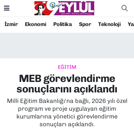
Resmi İlanlar
Konak Nöbetçi Eczaneler
İzmir
Ekonomi
Politika
Spor
Teknoloji
Y
BİLİM
Konak Hava Durumu
DÜNYA
Konak Trafik Yoğunluk Haritası
EĞİTİM
EĞİTİM
Süper Lig Puan Durumu ve Fikstür
MEB görevlendirme
EKONOMİ
Tüm Manşetler
sonuçlarını açıklandı
KÜLTÜR SANAT
Son Dakika Haberleri
Milli Eğitim Bakanlığı'na bağlı, 2026 yılı özel
program ve proje uygulayan eğitim
MAGAZİN
Haber Arşivi
kurumlarına yönetici görevlendirme
sonuçları açıklandı.
POLİTİKA