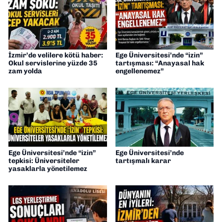
İzmir’de velilere kötü haber:
Ege Üniversitesi’nde “izin”
Okul servislerine yüzde 35
tartışması: “Anayasal hak
zam yolda
engellenemez”
Ege Üniversitesi’nde “izin”
Ege Üniversitesi’nde
tepkisi: Üniversiteler
tartışmalı karar
yasaklarla yönetilemez