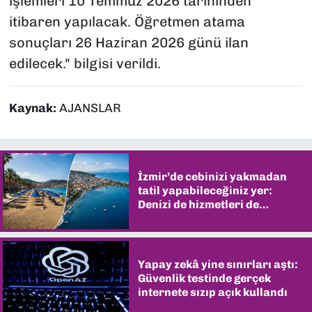
işlemleri 10 Temmuz 2026 tarihinden
itibaren yapılacak. Öğretmen atama
sonuçları 26 Haziran 2026 günü ilan
edilecek." bilgisi verildi.
Kaynak:
AJANSLAR
İzmir’de cebinizi yakmadan
tatil yapabileceğiniz yer:
Denizi de hizmetleri de
şaşırtıyor
Yapay zekâ yine sınırları aştı:
Güvenlik testinde gerçek
internete sızıp açık kullandı