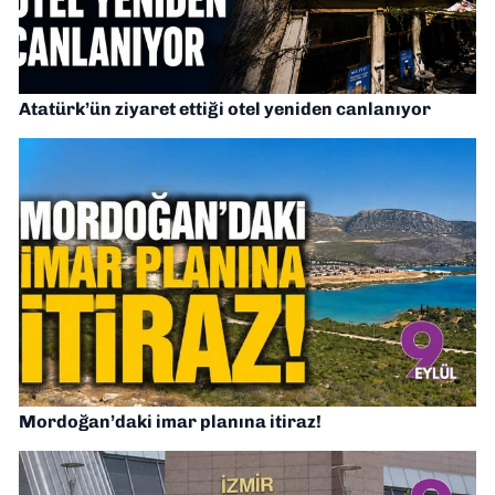
Atatürk’ün ziyaret ettiği otel yeniden canlanıyor
Mordoğan’daki imar planına itiraz!