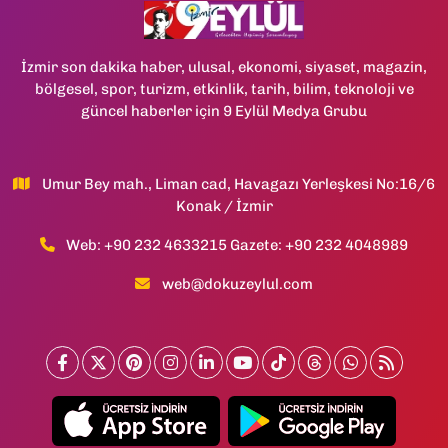
İzmir son dakika haber, ulusal, ekonomi, siyaset, magazin,
bölgesel, spor, turizm, etkinlik, tarih, bilim, teknoloji ve
güncel haberler için 9 Eylül Medya Grubu
Umur Bey mah., Liman cad, Havagazı Yerleşkesi No:16/6
Konak / İzmir
Web: +90 232 4633215 Gazete: +90 232 4048989
web@dokuzeylul.com