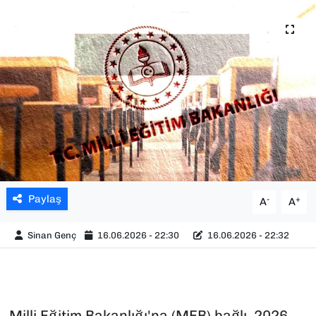
SAĞLIK
SPOR
TEKNOLOJİ
YAŞAM
YEREL YÖNETİMLER
Paylaş
-
+
A
A
Sinan Genç
16.06.2026 - 22:30
16.06.2026 - 22:32
Milli Eğitim Bakanlığı'na (MEB) bağlı, 2026