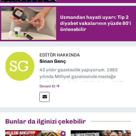
Uzmandan hayati uyarı: Tip 2
diyabet vakalarının yüzde 80'i
önlenebilir
EDITÖR HAKKINDA
Sinan Genç
43 yıldır gazetecilik yapıyorum. 1983
yılında Milliyet gazetesinde mesleğe
başladım. Ardından Türkiye’nin en köklü
Devam Et
gazetelerinden Yeni Asır’da 36 yıl boyunca
muhabir, editör, müdür yardımcısı ve spor
müdürü olarak görev yaptım. Ayrıca Yeni
Asır TV’de 7 yıl boyunca programlar
hazırlayıp sundum. Şu anda Dokuz Eylül
Bunlar da ilginizi çekebilir
Gazetesi'nde editörlük yapıyorum