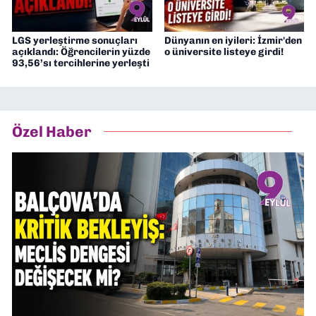
LGS yerleştirme sonuçları
Dünyanın en iyileri: İzmir'den
açıklandı: Öğrencilerin yüzde
o üniversite listeye girdi!
93,56’sı tercihlerine yerleşti
Özel Haber