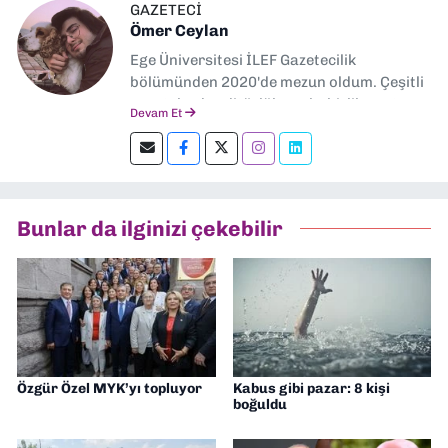
GAZETECİ
Ömer Ceylan
Ege Üniversitesi İLEF Gazetecilik
bölümünden 2020'de mezun oldum. Çeşitli
gazetelerde editörlük, muhabirlik yaptım.
Devam Et
Şu an kültür-sanat muhabirliği ve
editörlük yapıyorum.
Bunlar da ilginizi çekebilir
Özgür Özel MYK’yı topluyor
Kabus gibi pazar: 8 kişi
boğuldu