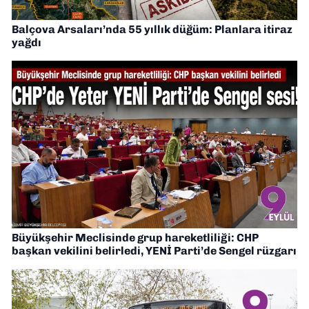
Balçova Arsaları’nda 55 yıllık düğüm: Planlara itiraz
yağdı
Büyükşehir Meclisinde grup hareketliliği: CHP
başkan vekilini belirledi, YENİ Parti’de Sengel rüzgarı