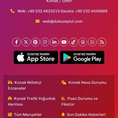
Konak / İzmir
Web: +90 232 4633215 Gazete: +90 232 4048989
web@dokuzeylul.com
Konak Nöbetçi
Konak Hava Durumu
Eczaneler
Konak Trafik Yoğunluk
Puan Durumu ve
Haritası
Fikstür
Tüm Manşetler
Son Dakika Haberleri