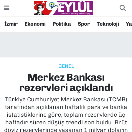
Resmi İlanlar
Konak Nöbetçi Eczaneler
İzmir
Ekonomi
Politika
Spor
Teknoloji
Y
BİLİM
Konak Hava Durumu
DÜNYA
Konak Trafik Yoğunluk Haritası
GENEL
EĞİTİM
Süper Lig Puan Durumu ve Fikstür
Merkez Bankası
EKONOMİ
Tüm Manşetler
rezervleri açıklandı
KÜLTÜR SANAT
Son Dakika Haberleri
Türkiye Cumhuriyet Merkez Bankası (TCMB)
tarafından açıklanan haftalık para ve banka
MAGAZİN
Haber Arşivi
istatistiklerine göre, toplam rezervlerde üç
haftadır süren düşüş trendi son buldu. Brüt
POLİTİKA
döviz rezervlerinde yaşanan 1 milyar doların