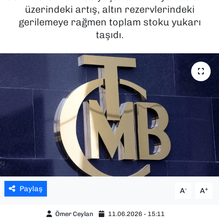
üzerindeki artış, altın rezervlerindeki
SAĞLIK
gerilemeye rağmen toplam stoku yukarı
taşıdı.
SPOR
TEKNOLOJİ
YAŞAM
YEREL YÖNETİMLER
Paylaş
-
+
A
A
Ömer Ceylan
11.06.2026 - 15:11