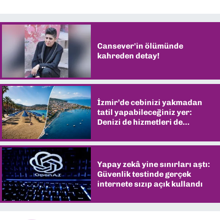
Cansever'in ölümünde
kahreden detay!
İzmir’de cebinizi yakmadan
tatil yapabileceğiniz yer:
Denizi de hizmetleri de
şaşırtıyor
Yapay zekâ yine sınırları aştı:
Güvenlik testinde gerçek
internete sızıp açık kullandı